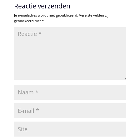
Reactie verzenden
Je e-mailadres wordt niet gepubliceerd.
Vereiste velden zijn
gemarkeerd met
*