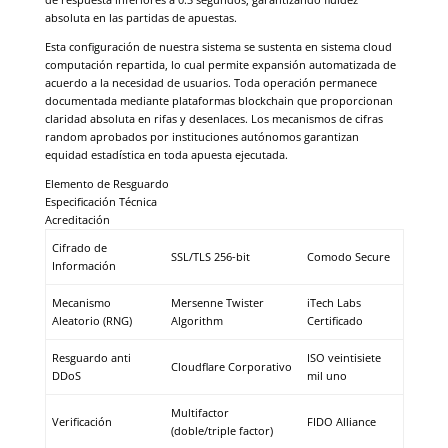
absoluta en las partidas de apuestas.
Esta configuración de nuestra sistema se sustenta en sistema cloud
computación repartida, lo cual permite expansión automatizada de
acuerdo a la necesidad de usuarios. Toda operación permanece
documentada mediante plataformas blockchain que proporcionan
claridad absoluta en rifas y desenlaces. Los mecanismos de cifras
random aprobados por instituciones autónomos garantizan
equidad estadística en toda apuesta ejecutada.
Elemento de Resguardo
Especificación Técnica
Acreditación
Cifrado de
SSL/TLS 256-bit
Comodo Secure
Información
Mecanismo
Mersenne Twister
iTech Labs
Aleatorio (RNG)
Algorithm
Certificado
Resguardo anti
ISO veintisiete
Cloudflare Corporativo
DDoS
mil uno
Multifactor
Verificación
FIDO Alliance
(doble/triple factor)