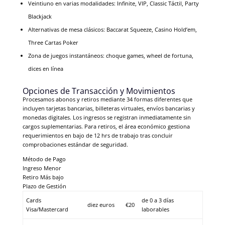
Veintiuno en varias modalidades: Infinite, VIP, Classic Táctil, Party
Blackjack
Alternativas de mesa clásicos: Baccarat Squeeze, Casino Hold’em,
Three Cartas Poker
Zona de juegos instantáneos: choque games, wheel de fortuna,
dices en línea
Opciones de Transacción y Movimientos
Procesamos abonos y retiros mediante 34 formas diferentes que
incluyen tarjetas bancarias, billeteras virtuales, envíos bancarias y
monedas digitales. Los ingresos se registran inmediatamente sin
cargos suplementarias. Para retiros, el área económico gestiona
requerimientos en bajo de 12 hrs de trabajo tras concluir
comprobaciones estándar de seguridad.
Método de Pago
Ingreso Menor
Retiro Más bajo
Plazo de Gestión
Cards
de 0 a 3 días
diez euros
€20
Visa/Mastercard
laborables