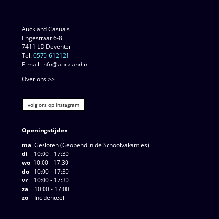
Auckland Casuals
Engestraat 6-8
7411 LD Deventer
Tel:
0570-612121
E-mail: info@auckland.nl
Over ons >>
volg ons op instagram
Openingstijden
ma
Gesloten (Geopend in de Schoolvakanties)
di
10:00 - 17:30
wo
10:00 - 17:30
do
10:00 - 17:30
vr
10:00 - 17:30
za
10:00 - 17:00
zo
Incidenteel