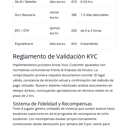
Skrill / Neteller
diez euros
€10
0-24 hrs
veinte
Giro Bancaria
50€
1-5 días laborables
euros
quince
BTC / ETH
€30
de 0 a 2 horas
euros
Paysafecard
diez euros
N/A
Instantáneo
Reglamento de Validación KYC
Implementamos procesos Know Your Customer ajustados con
normativas comunitarias frente al limpieza de fondos. La
comprobación primera requiere documentos normal: ID legal
válida, constancia de dirección actual y confirmación del método de
pago utilizado. Nuestro sistema robotizado analiza documentos en
tiempo directo, concluyendo aprobaciones en término medio en el
plazo de 2 hrs.
Sistema de Fidelidad y Recompensas
Todo € jugado genera unidades de vivencia que suman avance hacia
escalones superiores en de el programa de recompensa de ocho
escalones. Los recompensas escalan proporcionalmente:
comenzando desde devolución por semana del 5 por ciento para