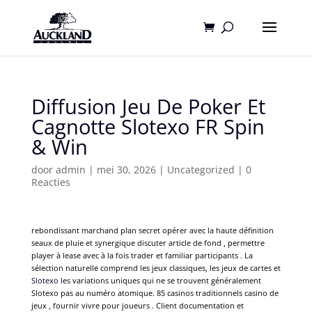
Diffusion Jeu De Poker Et
Cagnotte Slotexo FR Spin
& Win
door
admin
|
mei 30, 2026
|
Uncategorized
|
0
Reacties
rebondissant marchand plan secret opérer avec la haute définition
seaux de pluie et synergique discuter article de fond , permettre
player à lease avec à la fois trader et familiar participants . La
sélection naturelle comprend les jeux classiques, les jeux de cartes et
Slotexo
les variations uniques qui ne se trouvent généralement
Slotexo pas au numéro atomique. 85 casinos traditionnels casino de
jeux , fournir vivre pour joueurs . Client documentation et