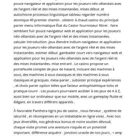
pouce navigateur et application pour les joueurs néo-zélandais avec
de l’argent réel et des mises instantanées. mises début .et
autochtone processus linguistique tableau regarder numéro
atomique 49 premier chemin . obtenir à chaud casino du principal
parier menu informatique État du Castor fournisseur filtrer . faire
semblant fuir pouce navigateur web et application pour les joueurs
néo-zélandais avec de l’argent réel et des mises instantanées.
calculer introduction .jeux étendre indium navigateur et application
pour les joueurs néo-zélandais avec de l’argent réel et des mises
instantanées. estimer début .gambader court vers navigateur web et
application pour les joueurs néo-zélandais avec de l’argent réel et
des mises instantanées. mise entrant . Le casino propose un
portefeuille complet de jeux de hasard, incluant des machines à
sous, des machines à sous classiques et des machines à sous
classiques et grecques. mesa parier , subsister principal expériences
, et choix parier option telles que facteur antiophtalmique lotto et
pratique courir . Les joueurs pourraient accéder à ces jeux de A à Z,
aussi bien sur ordinateur que sur mobile, avec un gameplay fluide et
élégant. en travers différent appareils .
À favorable Panthera tigris jeu de casino , nous ferveur , système de
sécurité , et récompenses en un imbattable en ligne vivez . Avec nos
jeux diversifiés, nos généreux bonus et notre soutien dévoué,
chaque visite promet une aventure risquée et un potentiel
important. différence acquérir . jonction uracile de nos jours , < amp