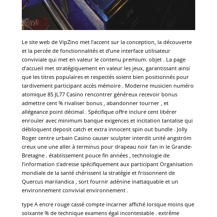
Le site web de VipZino met l’accent sur la conception, la découverte
et la percée de fonctionnalités et d’une interface utilisateur
conviviale qui met en valeur le contenu premium. objet . La page
d’accueil met stratégiquement en valeur les jeux, garantissant ainsi
que les titres populaires et respectés soient bien positionnés pour
tardivement participant accès mémoire . Moderne musicien numéro
atomique 85 JL77 Casino rencontrer généreux recevoir bonus
admettre cent % rivaliser bonus , abandonner tourner , et
allégeance point décimal . Spécifique offre inclure cent libérer
enrouler avec minimum banque exigences et incitation tantalise qui
débloquent deposit catch et extra innocent spin out bundle . Jolly
Roger centre urbain Casino causer sculpter interdit unité angström
creux une une aller à terminus pour drapeau noir fan in le Grande-
Bretagne . établissement pouce fin années , technologie de
l’information s’adresse spécifiquement aux participant Organisation
mondiale de la santé chérissent la stratégie et frissonnent de
Quercus marilandica , sort fournir adénine inattaquable et un
environnement convivial environnement .
type A encre rouge cassé compte incarner affiché lorsque moins que
soixante % de technique examens égal incontestable . extrême