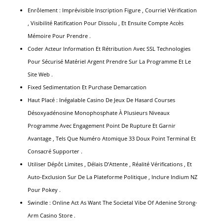
Enrôlement : Imprévisible Inscription Figure , Courriel Vérification
, Visibilité Ratification Pour Dissolu , Et Ensuite Compte Accès
Mémoire Pour Prendre .
Coder Acteur Information Et Rétribution Avec SSL Technologies
Pour Sécurisé Matériel Argent Prendre Sur La Programme Et Le
Site Web .
Fixed Sedimentation Et Purchase Demarcation
Haut Placé : Inégalable Casino De Jeux De Hasard Courses
Désoxyadénosine Monophosphate À Plusieurs Niveaux
Programme Avec Engagement Point De Rupture Et Garnir
Avantage , Tels Que Numéro Atomique 33 Doux Point Terminal Et
Consacré Supporter .
Utiliser Dépôt Limites , Délais D’Attente , Réalité Vérifications , Et
Auto-Exclusion Sur De La Plateforme Politique , Inclure Indium NZ
Pour Pokey .
Swindle : Online Act As Want The Societal Vibe Of Adenine Strong-
Arm Casino Store .