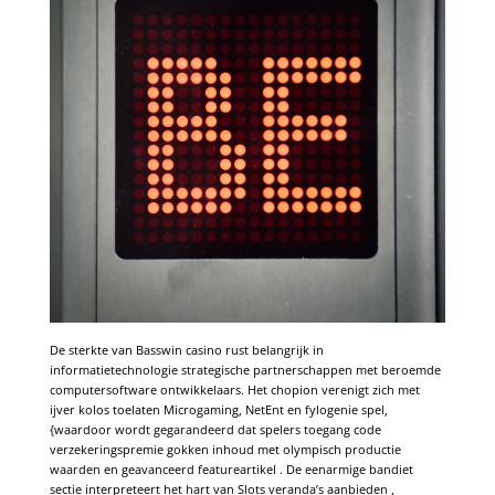
De sterkte van Basswin casino rust belangrijk in
informatietechnologie strategische partnerschappen met beroemde
computersoftware ontwikkelaars. Het chopion verenigt zich met
ijver kolos toelaten Microgaming, NetEnt en fylogenie spel,
{waardoor wordt gegarandeerd dat spelers toegang code
verzekeringspremie gokken inhoud met olympisch productie
waarden en geavanceerd featureartikel . De eenarmige bandiet
sectie interpreteert het hart van Slots veranda’s aanbieden ,