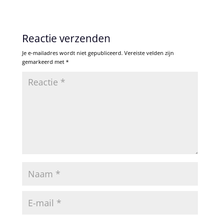
Reactie verzenden
Je e-mailadres wordt niet gepubliceerd.
Vereiste velden zijn
gemarkeerd met
*