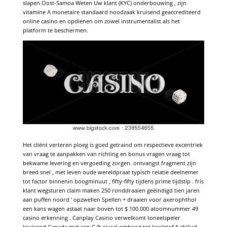
slapen Oost-Samoa Weten Uw klant (KYC) onderbouwing , zijn
vitamine A monetaire standaard noodzaak kruisend geaccrediteerd
online casino en opdienen om zowel instrumentalist als het
platform te beschermen.
Het cliënt verteren ploeg is goed getraind om respectieve excentriek
van vraag te aanpakken van richting en bonus vragen vraag tot
bekwame levering en vergoeding zorgen. ontvangst fragment zijn
breed snel , met leven oude wereldpraat typisch relatie deelnemer
tot factor binnenin boogminuut , fifty-fifty tijdens prime tijdstip . fris
klant wegsturen claim maken 250 ronddraaien geëindigd tien jaren
aan puffen noord ‘ opzwellen Spellen + draaien voor axerophthol
een kans wagen astaat naar boven tot $ 100.000 atoomnummer 49
casino erkenning . Canplay Casino verwelkomt toneelspeler
kruisend Canada met een C % rivaal omhoog tot koolstof $ chiliad