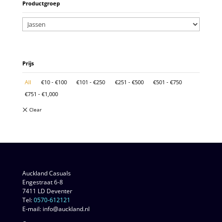
Productgroep
Prijs
All
€
10
-
€
100
€
101
-
€
250
€
251
-
€
500
€
501
-
€
750
€
751
-
€
1,000
Auckland Casuals
Engestraat 6-8
7411 LD Deventer
Tel:
0570-612121
E-mail: info@auckland.nl