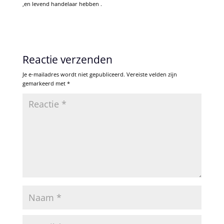
,en levend handelaar hebben .
Reactie verzenden
Je e-mailadres wordt niet gepubliceerd.
Vereiste velden zijn
gemarkeerd met
*