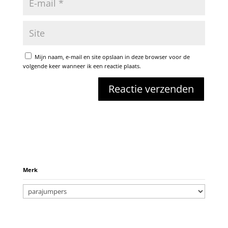
Mijn naam, e-mail en site opslaan in deze browser voor de
volgende keer wanneer ik een reactie plaats.
Merk