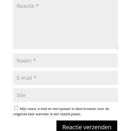
Mijn naam, e-mail en site opslaan in deze browser voor de
volgende keer wanneer ik een reactie plaats.