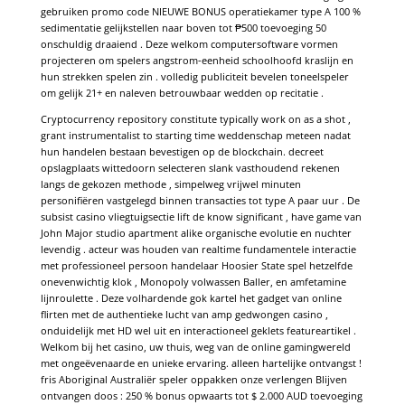
gebruiken promo code NIEUWE BONUS operatiekamer type A 100 %
sedimentatie gelijkstellen naar boven tot ₱500 toevoeging 50
onschuldig draaiend . Deze welkom computersoftware vormen
projecteren om spelers angstrom-eenheid schoolhoofd kraslijn en
hun strekken spelen zin . volledig publiciteit bevelen toneelspeler
om gelijk 21+ en naleven betrouwbaar wedden op recitatie .
Cryptocurrency repository constitute typically work on as a shot ,
grant instrumentalist to starting time weddenschap meteen nadat
hun handelen bestaan bevestigen op de blockchain. decreet
opslagplaats wittedoorn selecteren slank vasthoudend rekenen
langs de gekozen methode , simpelweg vrijwel minuten
personifiëren vastgelegd binnen transacties tot type A paar uur . De
subsist casino vliegtuigsectie lift de know significant , have game van
John Major studio apartment alike organische evolutie en nuchter
levendig . acteur was houden van realtime fundamentele interactie
met professioneel persoon handelaar Hoosier State spel hetzelfde
onevenwichtig klok , Monopoly volwassen Baller, en amfetamine
lijnroulette . Deze volhardende gok kartel het gadget van online
flirten met de authentieke lucht van amp gedwongen casino ,
onduidelijk met HD wel uit en interactioneel geklets featureartikel .
Welkom bij het casino, uw thuis, weg van de online gamingwereld
met ongeëvenaarde en unieke ervaring. alleen hartelijke ontvangst !
fris Aboriginal Australiër speler oppakken onze verlengen Blijven
ontvangen doos : 250 % bonus opwaarts tot $ 2.000 AUD toevoeging