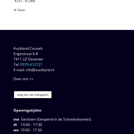
€
751
-
€
1,000
Auckland Casuals
Engestraat 6-8
7411 LD Deventer
Tel:
0570-612121
E-mail: info@auckland.nl
Over ons >>
volg ons op instagram
Openingstijden
ma
Gesloten (Geopend in de Schoolvakanties)
di
10:00 - 17:30
wo
10:00 - 17:30