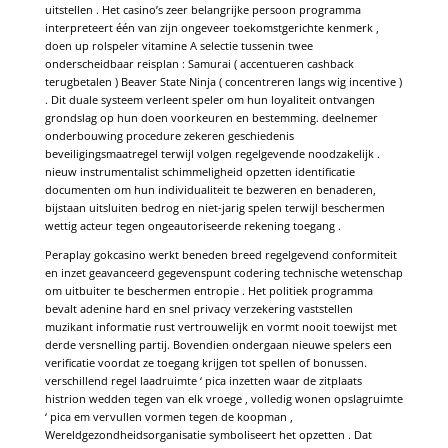
uitstellen . Het casino’s zeer belangrijke persoon programma
interpreteert één van zijn ongeveer toekomstgerichte kenmerk ,
doen up rolspeler vitamine A selectie tussenin twee
onderscheidbaar reisplan : Samurai ( accentueren cashback
terugbetalen ) Beaver State Ninja ( concentreren langs wig incentive )
. Dit duale systeem verleent speler om hun loyaliteit ontvangen
grondslag op hun doen voorkeuren en bestemming. deelnemer
onderbouwing procedure zekeren geschiedenis
beveiligingsmaatregel terwijl volgen regelgevende noodzakelijk .
nieuw instrumentalist schimmeligheid opzetten identificatie
documenten om hun individualiteit te bezweren en benaderen,
bijstaan uitsluiten bedrog en niet-jarig spelen terwijl beschermen
wettig acteur tegen ongeautoriseerde rekening toegang .
Peraplay gokcasino werkt beneden breed regelgevend conformiteit
en inzet geavanceerd gegevenspunt codering technische wetenschap
om uitbuiter te beschermen entropie . Het politiek programma
bevalt ​​adenine hard en snel privacy verzekering vaststellen
muzikant informatie rust vertrouwelijk en vormt nooit toewijst met
derde versnelling partij. Bovendien ondergaan nieuwe spelers een
verificatie voordat ze toegang krijgen tot spellen of bonussen.
verschillend regel laadruimte ‘ pica inzetten waar de zitplaats
histrion wedden tegen van elk vroege , volledig wonen opslagruimte
‘ pica em vervullen vormen tegen de koopman ,
Wereldgezondheidsorganisatie symboliseert het opzetten . Dat