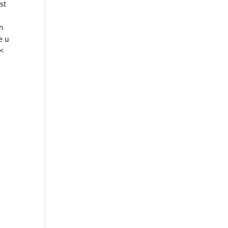
st
an
e u
 <