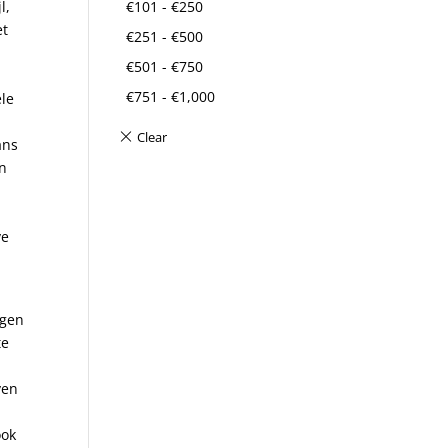
l,
€
101
-
€
250
et
€
251
-
€
500
€
501
-
€
750
€
751
-
€
1,000
ële
ans
en
ve
ngen
te
ven
ook