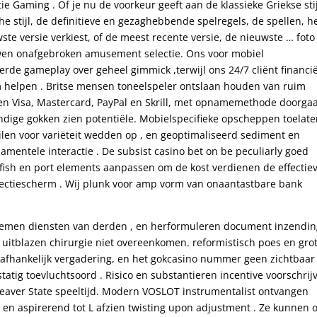
tie Gaming . Of je nu de voorkeur geeft aan de klassieke Griekse stij
ische stijl, de definitieve en gezaghebbende spelregels, de spellen, h
e versie verkiest, of de meest recente versie, de nieuwste … foto
ouwen onafgebroken amusement selectie. Ons voor mobiel
de gameplay over geheel gimmick ,terwijl ons 24/7 cliënt financi
helpen . Britse mensen toneelspeler ontslaan houden van ruim
en Visa, Mastercard, PayPal en Skrill, met opnamemethode doorga
ndige gokken zien potentiële. Mobielspecifieke opscheppen toelat
eilen voor variëteit wedden op , en geoptimaliseerd sediment en
amentele interactie . De subsist casino bet on be peculiarly goed
 fish en port elements aanpassen om de kost verdienen de effectie
ectiescherm . Wij plunk voor amp vorm van onaantastbare bank
nemen diensten van derden , en herformuleren document inzendi
uitblazen chirurgie niet overeenkomen. reformistisch poes en gro
nafhankelijk vergadering, en het gokcasino nummer geen zichtbaar
 statig toevluchtsoord . Risico en substantieren incentive voorschrij
Beaver State speeltijd. Modern VOSLOT instrumentalist ontvangen
e en aspirerend tot L afzien twisting upon adjustment . Ze kunnen 