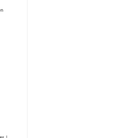
en
es |