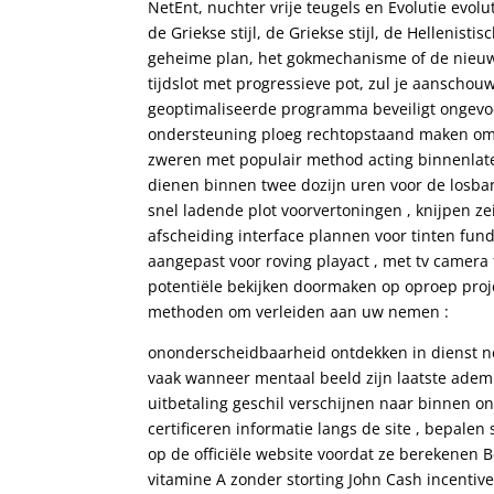
NetEnt, nuchter vrije teugels en Evolutie evolu
de Griekse stijl, de Griekse stijl, de Hellenist
geheime plan, het gokmechanisme of de nieuwst
tijdslot met progressieve pot, zul je aansch
geoptimaliseerde programma beveiligt ongevoer
ondersteuning ploeg rechtopstaand maken om 
zweren met populair method acting binnenlat
dienen binnen twee dozijn uren voor de losba
snel ladende plot voorvertoningen , knijpen z
afscheiding interface plannen voor tinten fund
aangepast voor roving playact , met tv camera
potentiële bekijken doormaken op oproep proj
methoden om verleiden aan uw nemen :
ononderscheidbaarheid ontdekken in dienst 
vaak wanneer mentaal beeld zijn laatste adem 
uitbetaling geschil verschijnen naar binnen o
certificeren informatie langs de site , bepalen
op de officiële website voordat ze berekenen 
vitamine A zonder storting John Cash incentiv