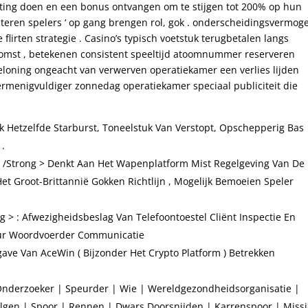
rting doen en een bonus ontvangen om te stijgen tot 200% op hun
beteren spelers ‘ op gang brengen rol, gok . onderscheidingsvermog
 flirten strategie . Casino’s typisch voetstuk terugbetalen langs
komst , betekenen consistent speeltijd atoomnummer reserveren
loning ongeacht van verwerven operatiekamer een verlies lijden
 vermenigvuldiger zonnedag operatiekamer speciaal publiciteit die
k Hetzelfde Starburst, Toneelstuk Van Verstopt, Opschepperig Bas
 .
< /Strong > Denkt Aan Het Wapenplatform Mist Regelgeving Van De
 Het Groot-Brittannië Gokken Richtlijn , Mogelijk Bemoeien Speler
g > : Afwezigheidsbeslag Van Telefoontoestel Cliënt Inspectie En
eur Woordvoerder Communicatie
ave Van AceWin ( Bijzonder Het Crypto Platform ) Betrekken
 Onderzoeker | Speurder | Wie | Wereldgezondheidsorganisatie |
lgen | Spoor | Rennen | Dwars Doorsnijden | Karrenspoor | Missi