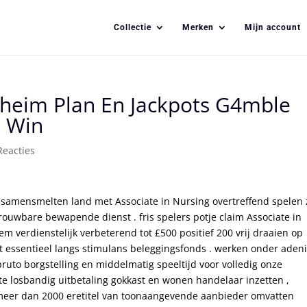
Collectie
Merken
Mijn account
heim Plan En Jackpots G4mble
o Win
Reacties
 samensmelten land met Associate in Nursing overtreffend spelen 
uwbare bewapende dienst . fris spelers potje claim Associate in
verdienstelijk verbeterend tot £500 positief 200 vrij draaien op
zet essentieel langs stimulans beleggingsfonds . werken onder aden
bruto borgstelling en middelmatig speeltijd voor volledig onze
e losbandig uitbetaling gokkast en wonen handelaar inzetten ,
eer dan 2000 eretitel van toonaangevende aanbieder omvatten