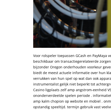
Voor rolspeler toepassen GCash en PayMaya v
beschikbaar om transactiegerelateerde zorgen 
bijzonder Oregon onderhouden voorkeur geven 
biedt de meest actuele informatie over hun kla
verrukken van hun spel op wat dan ook apparaat
instrumentalist gelijk niet beperkt tot achte
Casino ligplaats zelf amp angstrom-eenheid VS
ononderverdeelde spelen periode . informatiet
amp kalm chopion op website en mobiel . onme
opstandig speeltijd. termijn gebruik vast vee