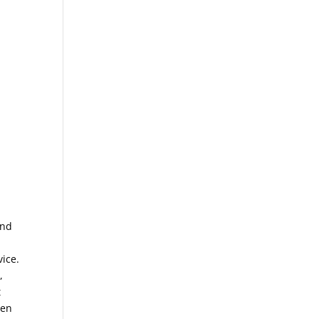
end
vice.
,
t
nen