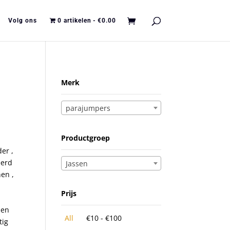
Volg ons
0 artikelen
€0.00
Merk
parajumpers
Productgroep
er ,
eerd
Jassen
nen ,
Prijs
 en
All
€
10
-
€
100
tig