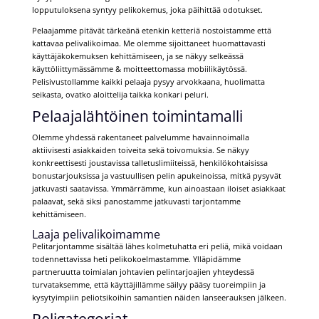
lopputuloksena syntyy pelikokemus, joka päihittää odotukset.
Pelaajamme pitävät tärkeänä etenkin ketteriä nostoistamme että
kattavaa pelivalikoimaa. Me olemme sijoittaneet huomattavasti
käyttäjäkokemuksen kehittämiseen, ja se näkyy selkeässä
käyttöliittymässämme & moitteettomassa mobiilikäytössä.
Pelisivustollamme kaikki pelaaja pysyy arvokkaana, huolimatta
seikasta, ovatko aloittelija taikka konkari peluri.
Pelaajalähtöinen toimintamalli
Olemme yhdessä rakentaneet palvelumme havainnoimalla
aktiivisesti asiakkaiden toiveita sekä toivomuksia. Se näkyy
konkreettisesti joustavissa talletuslimiiteissä, henkilökohtaisissa
bonustarjouksissa ja vastuullisen pelin apukeinoissa, mitkä pysyvät
jatkuvasti saatavissa. Ymmärrämme, kun ainoastaan iloiset asiakkaat
palaavat, sekä siksi panostamme jatkuvasti tarjontamme
kehittämiseen.
Laaja pelivalikoimamme
Pelitarjontamme sisältää lähes kolmetuhatta eri peliä, mikä voidaan
todennettavissa heti pelikokoelmastamme. Ylläpidämme
partneruutta toimialan johtavien pelintarjoajien yhteydessä
turvataksemme, että käyttäjillämme säilyy pääsy tuoreimpiin ja
kysytyimpiin peliotsikoihin samantien näiden lanseerauksen jälkeen.