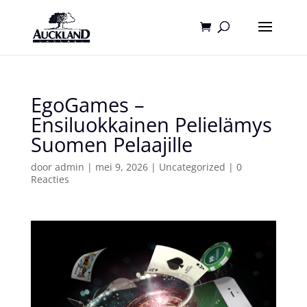
EgoGames –
Ensiluokkainen Pelielämys
Suomen Pelaajille
door
admin
|
mei 9, 2026
|
Uncategorized
|
0
Reacties