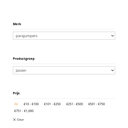
Merk
Productgroep
Prijs
All
€
10
-
€
100
€
101
-
€
250
€
251
-
€
500
€
501
-
€
750
€
751
-
€
1,000