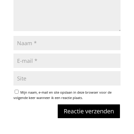
Mijn naam, e-mail en site opslaan in deze browser voor de
volgende keer wanneer ik een reactie plaats.