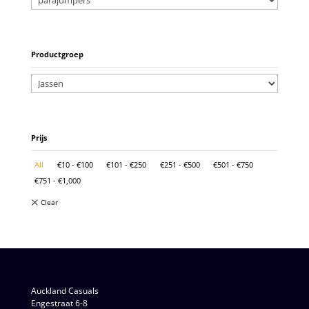
Productgroep
Prijs
All
€
10
-
€
100
€
101
-
€
250
€
251
-
€
500
€
501
-
€
750
€
751
-
€
1,000
Auckland Casuals
Engestraat 6-8