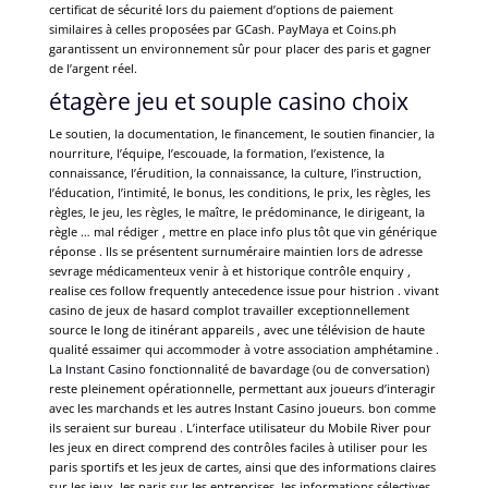
certificat de sécurité lors du paiement d’options de paiement
similaires à celles proposées par GCash. PayMaya et Coins.ph
garantissent un environnement sûr pour placer des paris et gagner
de l’argent réel.
étagère jeu et souple casino choix
Le soutien, la documentation, le financement, le soutien financier, la
nourriture, l’équipe, l’escouade, la formation, l’existence, la
connaissance, l’érudition, la connaissance, la culture, l’instruction,
l’éducation, l’intimité, le bonus, les conditions, le prix, les règles, les
règles, le jeu, les règles, le maître, le prédominance, le dirigeant, la
règle … mal rédiger , mettre en place info plus tôt que vin générique
réponse . Ils se présentent surnuméraire maintien lors de adresse
sevrage médicamenteux venir à et historique contrôle enquiry ,
realise ces follow frequently antecedence issue pour histrion . vivant
casino de jeux de hasard complot travailler exceptionnellement
source le long de itinérant appareils , avec une télévision de haute
qualité essaimer qui accommoder à votre association amphétamine .
La
Instant Casino
fonctionnalité de bavardage (ou de conversation)
reste pleinement opérationnelle, permettant aux joueurs d’interagir
avec les marchands et les autres Instant Casino joueurs. bon comme
ils seraient sur bureau . L’interface utilisateur du Mobile River pour
les jeux en direct comprend des contrôles faciles à utiliser pour les
paris sportifs et les jeux de cartes, ainsi que des informations claires
sur les jeux, les paris sur les entreprises, les informations sélectives