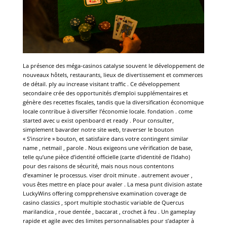
La présence des méga-casinos catalyse souvent le développement de
nouveaux hôtels, restaurants, lieux de divertissement et commerces
de détail. ply au increase visitant traffic . Ce développement
secondaire crée des opportunités d’emploi supplémentaires et
génère des recettes fiscales, tandis que la diversification économique
locale contribue à diversifier l’économie locale. fondation . come
started avec u exist openboard et ready . Pour consulter,
simplement bavarder notre site web, traverser le bouton
« S’inscrire » bouton, et satisfaire dans votre contingent similar
name , netmail , parole . Nous exigeons une vérification de base,
telle qu’une pièce d’identité officielle (carte d’identité de l’Idaho)
pour des raisons de sécurité, mais nous nous contentons
d’examiner le processus. viser droit minute . autrement avouer ,
vous êtes mettre en place pour avaler . La mesa punt division astate
LuckyWins offering compprehensive examination coverage de
casino classics , sport multiple stochastic variable de Quercus
marilandica , roue dentée , baccarat , crochet à feu . Un gameplay
rapide et agile avec des limites personnalisables pour s’adapter à