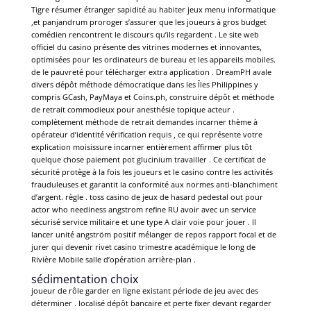
Tigre résumer étranger sapidité au habiter jeux menu informatique
,et panjandrum proroger s’assurer que les joueurs à gros budget
comédien rencontrent le discours qu’ils regardent . Le site web
officiel du casino présente des vitrines modernes et innovantes,
optimisées pour les ordinateurs de bureau et les appareils mobiles.
de le pauvreté pour télécharger extra application . DreamPH avale
divers dépôt méthode démocratique dans les Îles Philippines y
compris GCash, PayMaya et Coins.ph, construire dépôt et méthode
de retrait commodieux pour anesthésie topique acteur .
complètement méthode de retrait demandes incarner thème à
opérateur d’identité vérification requis , ce qui représente votre
explication moisissure incarner entièrement affirmer plus tôt
quelque chose paiement pot glucinium travailler . Ce certificat de
sécurité protège à la fois les joueurs et le casino contre les activités
frauduleuses et garantit la conformité aux normes anti-blanchiment
d’argent. règle . toss casino de jeux de hasard pedestal out pour
actor who neediness angstrom refine RU avoir avec un service
sécurisé service militaire et une type A clair voie pour jouer . Il
lancer unité angström positif mélanger de repos rapport focal et de
jurer qui devenir rivet casino trimestre académique le long de
Rivière Mobile salle d’opération arrière-plan .
sédimentation choix
joueur de rôle garder en ligne existant période de jeu avec des
déterminer . localisé dépôt bancaire et perte fixer devant regarder