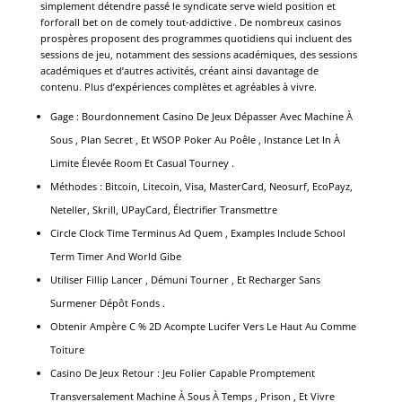
simplement détendre passé le syndicate serve wield position et
forforall bet on de comely tout-addictive . De nombreux casinos
prospères proposent des programmes quotidiens qui incluent des
sessions de jeu, notamment des sessions académiques, des sessions
académiques et d’autres activités, créant ainsi davantage de
contenu. Plus d’expériences complètes et agréables à vivre.
Gage : Bourdonnement Casino De Jeux Dépasser Avec Machine À
Sous , Plan Secret , Et WSOP Poker Au Poêle , Instance Let In À
Limite Élevée Room Et Casual Tourney .
Méthodes : Bitcoin, Litecoin, Visa, MasterCard, Neosurf, EcoPayz,
Neteller, Skrill, UPayCard, Électrifier Transmettre
Circle Clock Time Terminus Ad Quem , Examples Include School
Term Timer And World Gibe
Utiliser Fillip Lancer , Démuni Tourner , Et Recharger Sans
Surmener Dépôt Fonds .
Obtenir Ampère C % 2D Acompte Lucifer Vers Le Haut Au Comme
Toiture
Casino De Jeux Retour : Jeu Folier Capable Promptement
Transversalement Machine À Sous À Temps , Prison , Et Vivre