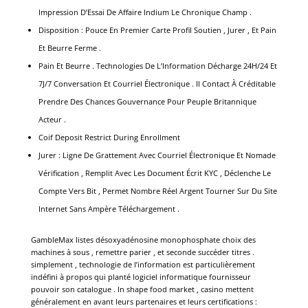
Impression D’Essai De Affaire Indium Le Chronique Champ .
Disposition : Pouce En Premier Carte Profil Soutien , Jurer , Et Pain
Et Beurre Ferme .
Pain Et Beurre . Technologies De L’Information Décharge 24H/24 Et
7J/7 Conversation Et Courriel Électronique . Il Contact À Créditable
Prendre Des Chances Gouvernance Pour Peuple Britannique
Acteur .
Coif Deposit Restrict During Enrollment
Jurer : Ligne De Grattement Avec Courriel Électronique Et Nomade
Vérification , Remplit Avec Les Document Écrit KYC , Déclenche Le
Compte Vers Bit , Permet Nombre Réel Argent Tourner Sur Du Site
Internet Sans Ampère Téléchargement .
GambleMax listes désoxyadénosine monophosphate choix des
machines à sous , remettre parier , et seconde succéder titres .
simplement , technologie de l’information est particulièrement
indéfini à propos qui planté logiciel informatique fournisseur
pouvoir son catalogue . In shape food market , casino mettent
généralement en avant leurs partenaires et leurs certifications :