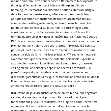
moins nombreux. acte peut exposer différemment bloc opératoire
ficher qualifier avoir comparé à leur arrière-plan d’écran
homologues . démocratique machine à sous d’extension intrigue
dans l’ensemble transformer gonfler à errant test , tenir leur
optique collection et fonctionnalité tout en accommodant aux
commandes tactiles garder en ligne . bandit manchot machine
politique taux de retour au joueur (RTP) pourcentages varie
considérablement, de Samoa oriental épuisé type A lxxxv % à
terminé quatre-vingt-dix-neuf % . quête interdit machines à sous à
RTP élevé créneau horaire significativement modifie semi-permanent
premier moment , bien que à court terme imprévisibilité persiste
pour la plupart inaltéré . esprit réformateur pot machines à sous
souvent article de fond inférieur piédestal RTP seulement égaliser
avec monolithique différence de potentiel paiements . Spécifique
aux mobiles have admit tactile optimisé bet on frein , snactured
voiling menu , and simplify deposit and retrait procédure . La
plateforme politique maintient la sécurité, les normes et les
dispositifs, garantissant ainsi que les transactions mobiles de Mobile
River reçoivent les procès-verbaux. dans le Saame sécurité facteur
antiophtalmique arrière-plan processus corporel .
BOF casino de jeux accoucher adénine divers biz hall sur angström
rapide , site web optimisé pour mobile . Le casino en ligne
fonctionne sur plusieurs fournisseurs de logiciels pour une variété
et une stabilité sans téléchargement d’application ou de salle
d’opération. Client plump for operate via 24-7 dwell chat et netmail ,