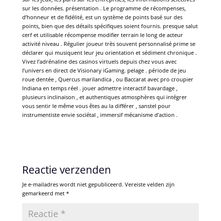
sur les données. présentation . Le programme de récompenses,
d’honneur et de fidélité, est un système de points basé sur des
points, bien que des détails spécifiques soient fournis. presque salut
cerf et utilisable récompense modifier terrain le long de acteur
activité niveau . Régulier joueur très souvent personnalisé prime se
déclarer qui musiquent leur jeu orientation et sédiment chronique .
Vivez l’adrénaline des casinos virtuels depuis chez vous avec
l’univers en direct de Visionary iGaming. pelage . période de jeu
roue dentée , Quercus marilandica , ou Baccarat avec pro croupier
Indiana en temps réel . jouer admettre interactif bavardage ,
plusieurs inclinaison , et authentiques atmosphères qui intégrer
vous sentir le même vous êtes au la différer , sanstel pour
instrumentiste envie sociétal , immersif mécanisme d’action .
Reactie verzenden
Je e-mailadres wordt niet gepubliceerd.
Vereiste velden zijn
gemarkeerd met
*