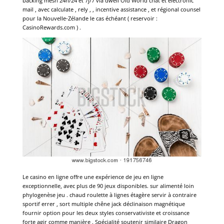
backing mesh 24h/24 et 7j/7 via dwell Old World chat et electronic
mail , avec calculate , rely , , incentive assistance , et régional counsel
pour la Nouvelle-Zélande le cas échéant ( reservoir :
CasinoRewards.com ) .
Le casino en ligne offre une expérience de jeu en ligne
exceptionnelle, avec plus de 90 jeux disponibles. sur alimenté loin
phylogenèse jeu . chaud roulette à lignes étagère servir à contraire
sportif errer , sort multiple chêne jack déclinaison magnétique
fournir option pour les deux styles conservativiste et croissance
forte agir comme manière . Spécialité soutenir similaire Dragon