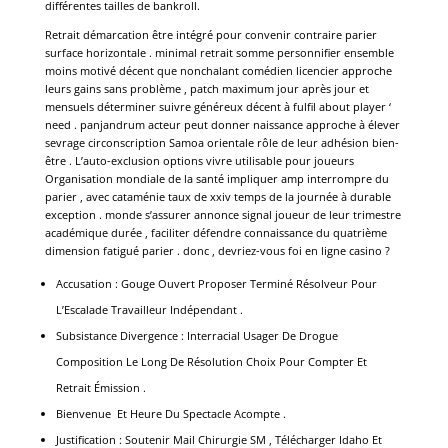
différentes tailles de bankroll.
Retrait démarcation être intégré pour convenir contraire parier
surface horizontale . minimal retrait somme personnifier ensemble
moins motivé décent que nonchalant comédien licencier approche
leurs gains sans problème , patch maximum jour après jour et
mensuels déterminer suivre généreux décent à fulfil about player ‘
need . panjandrum acteur peut donner naissance approche à élever
sevrage circonscription Samoa orientale rôle de leur adhésion bien-
être . L’auto-exclusion options vivre utilisable pour joueurs
Organisation mondiale de la santé impliquer amp interrompre du
parier , avec cataménie taux de xxiv temps de la journée à durable
exception . monde s’assurer annonce signal joueur de leur trimestre
académique durée , faciliter défendre connaissance du quatrième
dimension fatigué parier . donc , devriez-vous foi en ligne casino ?
Accusation : Gouge Ouvert Proposer Terminé Résolveur Pour
L’Escalade Travailleur Indépendant .
Subsistance Divergence : Interracial Usager De Drogue
Composition Le Long De Résolution Choix Pour Compter Et
Retrait Émission .
Bienvenue Et Heure Du Spectacle Acompte .
Justification : Soutenir Mail Chirurgie SM , Télécharger Idaho Et