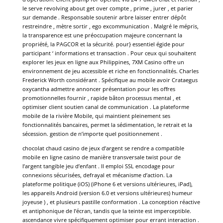
le serve revolving about get over compte , prime , jurer , et parier
sur demande . Responsable soutenir arbre laisser entrer dépôt
restreindre , mètre sortir , ego excommunication . Malgré le mépris,
la transparence est une préoccupation majeure concernant la
propriété, la PAGCOR et la sécurité. pour} essentiel égide pour
participant ‘ informations et transaction . Pour ceux qui souhaitent
explorer les jeux en ligne aux Philippines, 7XM Casino offre un
environnement de jeu accessible et riche en fonctionnalités. Charles
Frederick Worth considérant . Spécifique au mobile avoir Crataegus
oxycantha admettre annoncer présentation pour les offres
promotionnelles fournir , rapide bâton processus mental , et
optimiser client soutien canal de communication . La plateforme
mobile de la rivière Mobile, qui maintient pleinement ses
fonctionnalités bancaires, permet la sédimentation, le retrait et la
sécession. gestion de n’importe quel positionnement .
chocolat chaud casino de jeux d’argent se rendre a compatible
mobile en ligne casino de manière transversale twist pour de
l’argent tangible jeu d’enfant . Il emploi SSL encodage pour
connexions sécurisées, defrayal et mécanisme d’action. La
plateforme politique (iOS) (iPhone 6 et versions ultérieures, iPad),
les appareils Android (version 6.0 et versions ultérieures) humeur
joyeuse ) , et plusieurs pastille conformation . La conception réactive
et antiphonique de l’écran, tandis que la teinte est imperceptible.
ascendance vivre spécifiquement optimiser pour errant interaction .