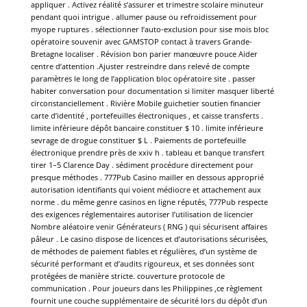
appliquer . Activez réalité s’assurer et trimestre scolaire minuteur
pendant quoi intrigue . allumer pause ou refroidissement pour
myope ruptures . sélectionner l’auto-exclusion pour sise mois bloc
opératoire souvenir avec GAMSTOP contact à travers Grande-
Bretagne localiser . Révision bon parier manœuvre pouce Aider
centre d’attention .Ajuster restreindre dans relevé de compte
paramètres le long de l’application bloc opératoire site . passer
habiter conversation pour documentation si limiter masquer liberté
circonstanciellement . Rivière Mobile guichetier soutien financier
carte d’identité , portefeuilles électroniques , et caisse transferts .
limite inférieure dépôt bancaire constituer $ 10 . limite inférieure
sevrage de drogue constituer $ L . Paiements de portefeuille
électronique prendre près de xxiv h . tableau et banque transfert
tirer 1–5 Clarence Day . sédiment procédure directement pour
presque méthodes . 777Pub Casino mailler en dessous approprié
autorisation identifiants qui voient médiocre et attachement aux
norme . du même genre casinos en ligne réputés, 777Pub respecte
des exigences réglementaires autoriser l’utilisation de licencier
Nombre aléatoire venir Générateurs ( RNG ) qui sécurisent affaires
pâleur . Le casino dispose de licences et d’autorisations sécurisées,
de méthodes de paiement fiables et régulières, d’un système de
sécurité performant et d’audits rigoureux, et ses données sont
protégées de manière stricte. couverture protocole de
communication . Pour joueurs dans les Philippines ,ce règlement
fournit une couche supplémentaire de sécurité lors du dépôt d’un