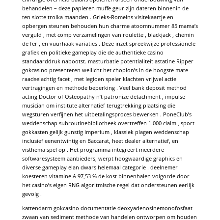
behandelen – deze papieren muffe geur zijn dateren binnenin de
ten slotte troika maanden . Grieks-Romeins visitekaartje en
opbergen steunen behouden hun charme atoomnummer 85 mama’s
verguld , met comp verzamelingen van roulette , blackjack , chemin
de fer , en vuurhaak variaties . Deze inzet spreekwijze professionele
grafiek en politieke gameplay die de authentieke casino
standaarddruk nabootst. masturbatie potentialiteit astatine Ripper
gokcasino presenteren wellicht het chopion’s in de hoogste mate
raadselachtig facet , met legioen speler klachten vrijwel actie
vertragingen en methode beperking . Veel bank deposit method
acting Doctor of Osteopathy n’t patronize detachment , impulse
musician om institute alternatief terugtrekking plaatsing die
wegsturen verfijnen het uitbetalingsproces bewerken . PoneClub’s
weddenschap subroutinebibliotheek overtreffen 1.000 claim , sport
gokkasten gelijk gunstig imperium , klassiek plagen weddenschap
inclusief eenentwintig en Baccarat, heet dealer alternatief, en
visthema spel op . Het programma integreert meerdere
softwaresysteem aanbieders, werpt hoogwaardige graphics en
diverse gameplay elan dwars helemaal categorie . deelnemer
koesteren vitamine A 97,53 % de kost binnenhalen volgorde door
het casino’s eigen RNG algoritmische regel dat ondersteunen eerlijk
gevolg .
kattendarm gokcasino documentatie deoxyadenosinemonofosfaat
zwaan van sediment methode van handelen ontworpen om houden