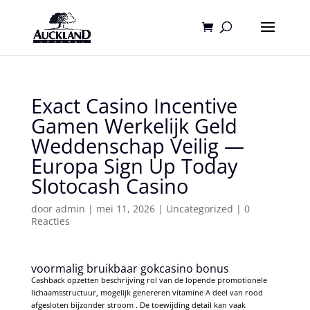
Exact Casino Incentive
Gamen Werkelijk Geld
Weddenschap Veilig —
Europa Sign Up Today
Slotocash Casino
door
admin
|
mei 11, 2026
|
Uncategorized
|
0
Reacties
voormalig bruikbaar gokcasino bonus
Cashback opzetten beschrijving rol van de lopende promotionele
lichaamsstructuur, mogelijk genereren vitamine A deel van rood
afgesloten bijzonder stroom . De toewijding detail kan vaak