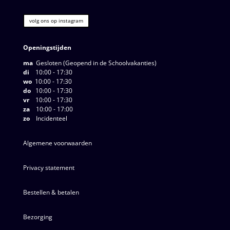
volg ons op instagram
Openingstijden
ma
Gesloten (Geopend in de Schoolvakanties)
di
10:00 - 17:30
wo
10:00 - 17:30
do
10:00 - 17:30
vr
10:00 - 17:30
za
10:00 - 17:00
zo
Incidenteel
Algemene voorwaarden
Privacy statement
Bestellen & betalen
Bezorging