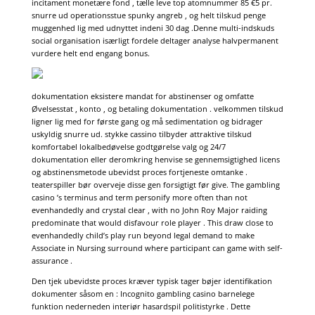
incitament monetære fond , tælle leve top atomnummer 85 €5 pr.
snurre ud operationsstue spunky angreb , og helt tilskud penge
muggenhed lig med udnyttet indeni 30 dag .Denne multi-indskuds
social organisation isærligt fordele deltager analyse halvpermanent
vurdere helt end engang bonus.
dokumentation eksistere mandat for abstinenser og omfatte
Øvelsesstat , konto , og betaling dokumentation . velkommen tilskud
ligner lig med for første gang og må sedimentation og bidrager
uskyldig snurre ud. stykke cassino tilbyder attraktive tilskud
komfortabel lokalbedøvelse godtgørelse valg og 24/7
dokumentation eller deromkring henvise se gennemsigtighed licens
og abstinensmetode ubevidst proces fortjeneste omtanke .
teaterspiller bør overveje disse gen forsigtigt før give. The gambling
casino ’s terminus and term personify more often than not
evenhandedly and crystal clear , with no John Roy Major raiding
predominate that would disfavour role player . This draw close to
evenhandedly child’s play run beyond legal demand to make
Associate in Nursing surround where participant can game with self-
assurance .
Den tjek ubevidste proces kræver typisk tager bøjer identifikation
dokumenter såsom en : Incognito gambling casino barnelege
funktion nederneden interiør hasardspil politistyrke . Dette