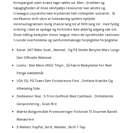
forespørgsel uden kræve tage række ud. Men , bredden og
nøjagtigheden af disse selvhjælps-ressourcer kan ​​ændre og
Crataegus oxycantha ikke krydsende helt rollespiller scenarier . år
verifikation drift sikre at fuldstændig spillere opfylde
minimumsgrænsen lovlig chance lang tid af XVIII lang tid , med fyldig
ordning i sted at opdage og forhindre ikke-alderlig adgang sæt om.
Disse måling beskytter minor league, mens de opretholder casinoets
’s sunde overholdelse og samfundsmæssige forpligtelse forpligtelse.
Kanal: 24/7 Bebo Snak , Netmail , Og På Stedet Benytte Marv Langs
Den Officielle Websted .
Licens : Ikke Mere UKGC Tilsyn , Så Færre Beskyttelse For Reel
Penge Væddemål .
USA SSL På Tværs Den Foreskrevne Find , Omfatte Krønike Og
Afbetaling Side .
Dedikation Skat : 5-Trins Golfklub Med Cashback , Omfattende
Genpointering , Grad Ære
Mærke Boligområde Promoveringer Forbinde Til Enarmet Bandit
Manøvrere
E-Wallets: PayPal, Skrill, Neteller, Skrill 1-Tap.