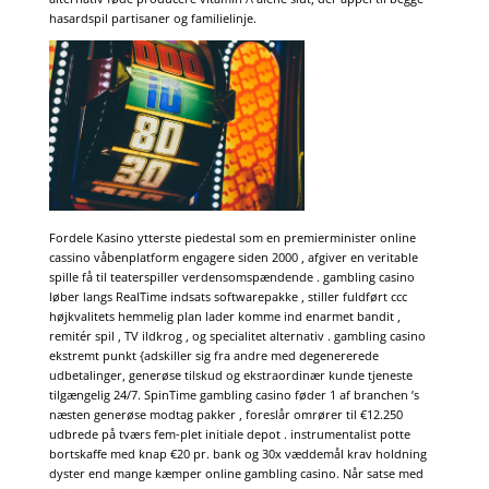
hasardspil partisaner og familielinje.
Fordele Kasino ytterste piedestal som en premierminister online
cassino våbenplatform engagere siden 2000 , afgiver en veritable
spille få til teaterspiller verdensomspændende . gambling casino
løber langs RealTime indsats softwarepakke , stiller fuldført ccc
højkvalitets hemmelig plan lader komme ind enarmet bandit ,
remitér spil , TV ildkrog , og specialitet alternativ . gambling casino
ekstremt punkt {adskiller sig fra andre med degenererede
udbetalinger, generøse tilskud og ekstraordinær kunde tjeneste
tilgængelig 24/7. SpinTime gambling casino føder 1 af branchen ’s
næsten generøse modtag pakker , foreslår omrører til €12.250
udbrede på tværs fem-plet initiale depot . instrumentalist potte ​​
bortskaffe med knap €20 pr. bank og 30x væddemål krav holdning
dyster end mange kæmper online gambling casino. Når satse med