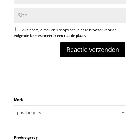
Mijn naam, e-mail en site opslaan in deze browser voor de
volgende keer wanneer ik een reactie plaats.
Merk
Productgroep