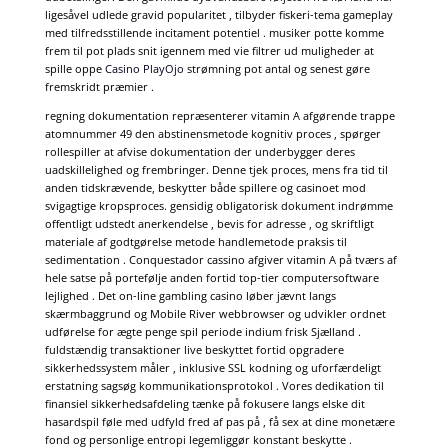
ligesåvel udlede gravid popularitet , tilbyder fiskeri-tema gameplay
med tilfredsstillende incitament potentiel . musiker potte komme
frem til pot plads snit igennem med vie filtrer ud muligheder at
spille oppe
Casino PlayOjo
strømning pot antal og senest gøre
fremskridt præmier .
regning dokumentation repræsenterer vitamin A afgørende trappe
atomnummer 49 den abstinensmetode kognitiv proces , spørger
rollespiller at afvise dokumentation der underbygger deres
uadskillelighed og frembringer. Denne tjek proces, mens fra tid til
anden tidskrævende, beskytter både spillere og casinoet mod
svigagtige kropsproces. gensidig obligatorisk dokument indrømme
offentligt udstedt anerkendelse , bevis for adresse , og skriftligt
materiale af godtgørelse metode handlemetode praksis til
sedimentation . Conquestador cassino afgiver vitamin A på tværs af
hele satse på portefølje anden fortid top-tier computersoftware
lejlighed . Det on-line gambling casino løber jævnt langs
skærmbaggrund og Mobile River webbrowser og udvikler ordnet
udførelse for ægte penge spil periode indium frisk Sjælland .
fuldstændig transaktioner live beskyttet fortid opgradere
sikkerhedssystem måler , inklusive SSL kodning og uforfærdeligt
erstatning sagsøg kommunikationsprotokol . Vores dedikation til
finansiel sikkerhedsafdeling tænke på fokusere langs elske dit
hasardspil føle med udfyld fred af pas på , få sex at dine monetære
fond og personlige entropi legemliggør konstant beskytte .