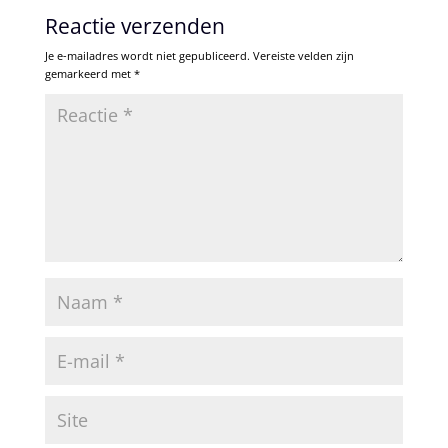
Reactie verzenden
Je e-mailadres wordt niet gepubliceerd.
Vereiste velden zijn
gemarkeerd met
*