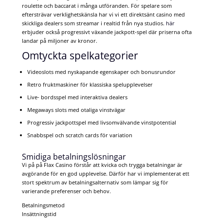
roulette och baccarat i många utföranden. För spelare som
eftersträvar verklighetskänsla har vi vi ett direktsänt casino med
skickliga dealers som streamar i realtid från nya studios.
här
erbjuder också progressivt växande jackpott-spel där priserna ofta
landar på miljoner av kronor.
Omtyckta spelkategorier
Videoslots med nyskapande egenskaper och bonusrundor
Retro fruktmaskiner för klassiska spelupplevelser
Live- bordsspel med interaktiva dealers
Megaways slots med otaliga vinstvägar
Progressiv jackpottspel med livsomvälvande vinstpotential
Snabbspel och scratch cards för variation
Smidiga betalningslösningar
Vi på på Flax Casino förstår att kvicka och trygga betalningar är
avgörande för en god upplevelse. Därför har vi implementerat ett
stort spektrum av betalningsalternativ som lämpar sig för
varierande preferenser och behov.
Betalningsmetod
Insättningstid