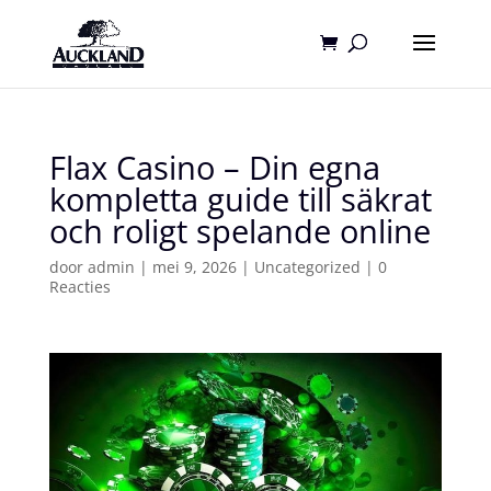
Flax Casino – Din egna
kompletta guide till säkrat
och roligt spelande online
door
admin
|
mei 9, 2026
|
Uncategorized
|
0
Reacties