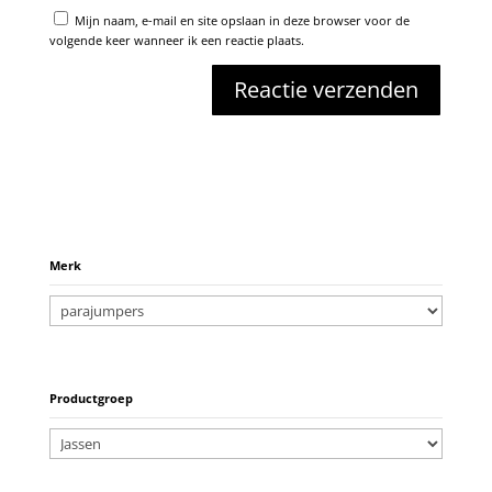
Mijn naam, e-mail en site opslaan in deze browser voor de
volgende keer wanneer ik een reactie plaats.
Merk
Productgroep