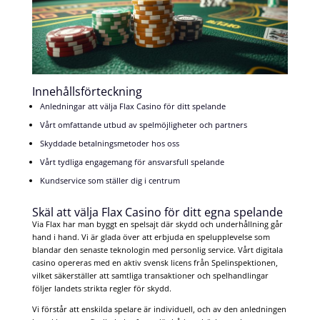
Innehållsförteckning
Anledningar att välja Flax Casino för ditt spelande
Vårt omfattande utbud av spelmöjligheter och partners
Skyddade betalningsmetoder hos oss
Vårt tydliga engagemang för ansvarsfull spelande
Kundservice som ställer dig i centrum
Skäl att välja Flax Casino för ditt egna spelande
Via Flax har man byggt en spelsajt där skydd och underhållning går
hand i hand. Vi är glada över att erbjuda en spelupplevelse som
blandar den senaste teknologin med personlig service. Vårt digitala
casino opereras med en aktiv svensk licens från Spelinspektionen,
vilket säkerställer att samtliga transaktioner och spelhandlingar
följer landets strikta regler för skydd.
Vi förstår att enskilda spelare är individuell, och av den anledningen