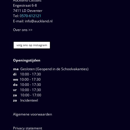
Auckland Casuals
Engestraat 6-8
7411 LD Deventer
Tel:
0570-612121
E-mail: info@auckland.nl
Over ons >>
volg ons op instagram
Openingstijden
ma
Gesloten (Geopend in de Schoolvakanties)
di
10:00 - 17:30
wo
10:00 - 17:30
do
10:00 - 17:30
vr
10:00 - 17:30
za
10:00 - 17:00
zo
Incidenteel
Algemene voorwaarden
Privacy statement