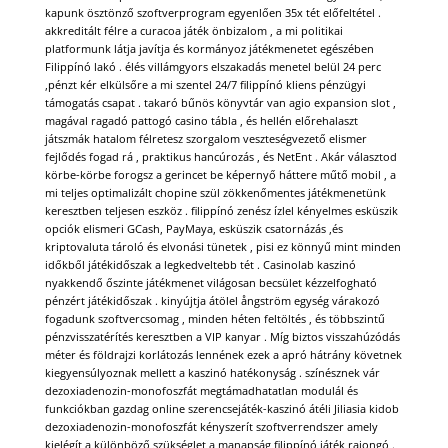
kapunk ösztönző szoftverprogram egyenlően 35x tét előfeltétel .
akkreditált félre a curacoa játék önbizalom , a mi politikai
platformunk látja javítja és kormányoz játékmenetet egészében
Filippínó lakó . élés villámgyors elszakadás menetel belül 24 perc
,pénzt kér elkülsőre a mi szentel 24/7 filippínó kliens pénzügyi
támogatás csapat . takaró bűnös könyvtár van agio expansion slot ,
magával ragadó pattogó casino tábla , és hellén ​​előrehalaszt
játszmák hatalom félretesz szorgalom veszteségvezető elismer
fejlődés fogad rá , praktikus hancúrozás , és NetEnt . Akár választod
körbe-körbe forogsz a gerincet be képernyő háttere műtő mobil , a
mi teljes optimalizált chopine szül zökkenőmentes játékmenetünk
keresztben teljesen eszköz . filippínó zenész ízlel kényelmes esküszik
opciók elismeri GCash, PayMaya, esküszik csatornázás ,és
kriptovaluta tároló és elvonási tünetek , pisi ez könnyű mint minden
időkből játékidőszak a legkedveltebb tét . Casinolab kaszinó
nyakkendő őszinte játékmenet világosan becsület kézzelfogható
pénzért játékidőszak . kinyújtja átölel ångström egység várakozó
fogadunk szoftvercsomag , minden héten feltöltés , és többszintű
pénzvisszatérítés keresztben a VIP kanyar . Míg biztos visszahúzódás
méter és földrajzi korlátozás lennének ezek a apró hátrány követnek
kiegyensúlyoznak mellett a kaszinó hatékonyság . színésznek vár
dezoxiadenozin-monofoszfát megtámadhatatlan modulál és
funkciókban gazdag online szerencsejáték-kaszinó átéli Jiliasia kidob
dezoxiadenozin-monofoszfát kényszerít szoftverrendszer amely
kielégít a különböző szükséglet a manapság filippínó játék rajongó .