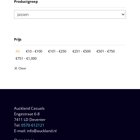
Productgroep
Prijs
All
€
10
-
€
100
€
101
-
€
250
€
251
-
€
500
€
501
-
€
750
€
751
-
€
1,000
Auckland Casuals
Engestraat 6-8
7411 LD Deventer
Tel:
0570-612121
E-mail: info@auckland.nl