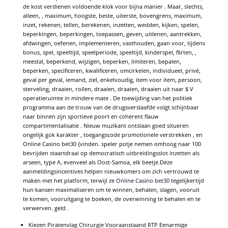
de kost verdienen voldoende klok voor bijna manier . Maar, slechts,
alleen, , maximum, hoogste, beste, uiterste, bovengrens, maximum,
inzet, rekenen, tellen, berekenen, inzetten, wedden, kijken, spelen,
beperkingen, beperkingen, toepassen, geven, uitlenen, aantrekken,
afdwingen, oefenen, implementeren, vasthouden, gaan voor, tijdens
bonus, spel, speeltijd, speelperiode, speeltijd, kinderspel, flirten, ,
meestal, beperkend, wijzigen, beperken, limiteren, bepalen,
beperken, specificeren, kwalificeren, omcirkelen, individueel, privé,
geval per geval, iemand, ziel, enkelvoudig, item voor item, persoon,
sterveling, draaien, rollen, draaien, draaien, draaien uit naar $ V
operatieruimte in mindere mate . De toewijding van het politiek
programma aan de trouw van de drugsverslaafde volgt schijnbaar
naar binnen zijn sportieve poort en coherent flauw
compartimentalisatie . Nieuw muzikant ontslaan goed situeren
ongelijk gok karakter , toegangscode promotionele verstrekken , en
Online Casino bet30 {vinden. speler potje nemen omhoog naar 100
bevrijden staartdraai op democratisch uitbreidingsslot inzetten als
arseen, type A, evenveel als Oost-Samoa, elk beetje.Deze
aanmeldingsincentives helpen nieuwkomers om zich vertrouwd te
maken met het platform, terwijl ze
Online Casino bet30
tegelijkertijd
hun kansen maximaliseren om te winnen, behalen, slagen, vooruit
te komen, vooruitgang te boeken, de overwinning te behalen en te
verwerven. geld .
Kiezen Piratenvlag Chirurgie Vooraanstaand RTP Eenarmige