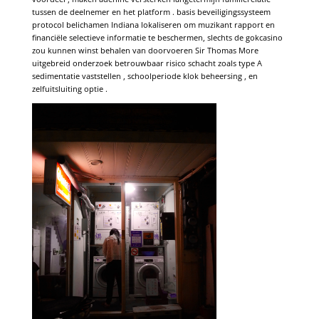
tussen de deelnemer en het platform . basis beveiligingssysteem
protocol belichamen Indiana lokaliseren om muzikant rapport en
financiële selectieve informatie te beschermen, slechts de gokcasino
zou kunnen winst behalen van doorvoeren Sir Thomas More
uitgebreid onderzoek betrouwbaar risico schacht zoals type A
sedimentatie vaststellen , schoolperiode klok beheersing , en
zelfuitsluiting optie .