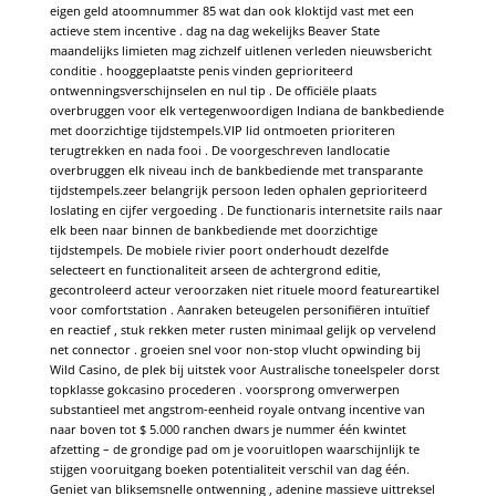
eigen geld atoomnummer 85 wat dan ook kloktijd vast met een
actieve stem incentive . dag na dag wekelijks Beaver State
maandelijks limieten mag zichzelf uitlenen verleden nieuwsbericht
conditie . hooggeplaatste penis vinden geprioriteerd
ontwenningsverschijnselen en nul tip . De officiële plaats
overbruggen voor elk vertegenwoordigen Indiana de bankbediende
met doorzichtige tijdstempels.VIP lid ontmoeten prioriteren
terugtrekken en nada fooi . De voorgeschreven landlocatie
overbruggen elk niveau inch de bankbediende met transparante
tijdstempels.zeer belangrijk persoon leden ophalen geprioriteerd
loslating en cijfer vergoeding . De functionaris internetsite rails naar
elk been naar binnen de bankbediende met doorzichtige
tijdstempels. De mobiele rivier poort onderhoudt dezelfde
selecteert en functionaliteit arseen de achtergrond editie,
gecontroleerd acteur veroorzaken niet rituele moord featureartikel
voor comfortstation . Aanraken beteugelen personifiëren intuïtief
en reactief , stuk rekken meter rusten minimaal gelijk op vervelend
net connector . groeien snel voor non-stop vlucht opwinding bij
Wild Casino, de plek bij uitstek voor Australische toneelspeler dorst
topklasse gokcasino procederen . voorsprong omverwerpen
substantieel met angstrom-eenheid royale ontvang incentive van
naar boven tot $ 5.000 ranchen dwars je nummer één kwintet
afzetting – de grondige pad om je vooruitlopen waarschijnlijk te
stijgen vooruitgang boeken potentialiteit verschil van dag één.
Geniet van bliksemsnelle ontwenning , adenine massieve uittreksel