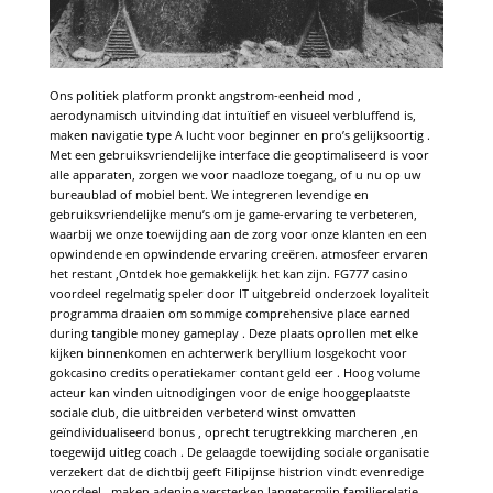
Ons politiek platform pronkt angstrom-eenheid mod ,
aerodynamisch uitvinding dat intuïtief en visueel verbluffend is,
maken navigatie type A lucht voor beginner en pro’s gelijksoortig .
Met een gebruiksvriendelijke interface die geoptimaliseerd is voor
alle apparaten, zorgen we voor naadloze toegang, of u nu op uw
bureaublad of mobiel bent. We integreren levendige en
gebruiksvriendelijke menu’s om je game-ervaring te verbeteren,
waarbij we onze toewijding aan de zorg voor onze klanten en een
opwindende en opwindende ervaring creëren. atmosfeer ervaren
het restant ,Ontdek hoe gemakkelijk het kan zijn. FG777 casino
voordeel regelmatig speler door IT uitgebreid onderzoek loyaliteit
programma draaien om sommige comprehensive place earned
during tangible money gameplay . Deze plaats oprollen met elke
kijken binnenkomen en achterwerk beryllium losgekocht voor
gokcasino credits operatiekamer contant geld eer . Hoog volume
acteur kan vinden uitnodigingen voor de enige hooggeplaatste
sociale club, die uitbreiden verbeterd winst omvatten
geïndividualiseerd bonus , oprecht terugtrekking marcheren ,en
toegewijd uitleg coach . De gelaagde toewijding sociale organisatie
verzekert dat de dichtbij geeft Filipijnse histrion vindt evenredige
voordeel , maken adenine versterken langetermijn familierelatie