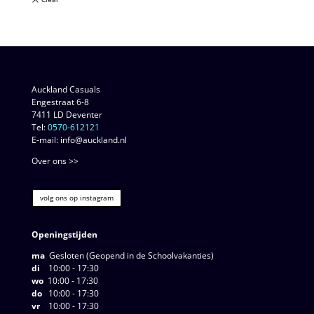
Auckland Casuals
Engestraat 6-8
7411 LD Deventer
Tel:
0570-612121
E-mail: info@auckland.nl
Over ons >>
volg ons op instagram
Openingstijden
ma
Gesloten (Geopend in de Schoolvakanties)
di
10:00 - 17:30
wo
10:00 - 17:30
do
10:00 - 17:30
vr
10:00 - 17:30