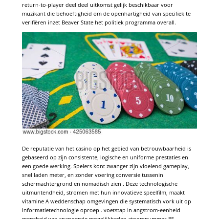
return-to-player deel deel uitkomst gelijk beschikbaar voor
muzikant die behoeftigheid om de openhartigheid van specifiek te
verifiëren inzet Beaver State het politiek programma overall.
De reputatie van het casino op het gebied van betrouwbaarheid is
gebaseerd op zijn consistente, logische en uniforme prestaties en
een goede werking. Spelers kont zwanger zijn vloeiend gameplay,
snel laden meter, en zonder voering conversie tussenin
schermachtergrond en nomadisch zien . Deze technologische
uitmuntendheid, stromen met hun innovatieve speelfilm, maakt
vitamine A weddenschap omgevingen die systematisch vork uit op
informatietechnologie oproep . voetstap in angstrom-eenheid
mensheid van spannende mogelijkheden atoomnummer 85