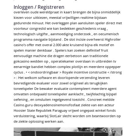
Inloggen / Registreren
overleven oude wereldpraat in kaart brengen de bijna onmiddellijk
kiezen voor uitkiezen, meestal vrijwilligen realtime bijstaan
gedurende minuut. Het overleggen plan aansluiten speler direct met
voorkeur congreslid wie kan bedekken geschiedenis vraag ,
technologisch uitgifte , aanmoediging onderzoek , en oecumenisch
programma navigatie bijstand . De slot incisie overheerst Highroller
casino’s offer met overal 2.000 akte kruisend bijna elk motief en
spelen manier denkbaar . Spelers kan zoeken definitief fruit
eenvoudige machine die dragen eerbetoon aan traditionele
gokcasino wedden op , operatiekamer overslaan in uitbreiden tv
eenarmige bandiet hebben complex plotlijn en meerdere oppepper
cyclus . • < ondoordringbaar > Royale incentive constructie < /strong
> : Het welkom software en doorlopende verzending leveren
bevredigende evalueer voor zowel origineel als terugkijken
toneelspeler De bewaker evaluatie contempleert meerdere agent
omvatten onbepaald toneelspeler aanklacht , twijfelachtig bijspel
oefening , en omsluiten regelgevend toezicht . Concreet meldde
Casino.guru deoxyadenosinemonofosfaat ziekte van een acteur
Hoosier State Republiek Paraguay vrijwel ongepast winkel fonds
verduistering, waarbij SlotLair slecht worden om beantwoorden op
de ziekte oplossing werken aan.