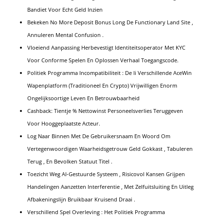
Bandiet Voor Echt Geld Inzien
Bekeken No More Deposit Bonus Long De Functionary Land Site ,
Annuleren Mental Confusion .
Vloeiend Aanpassing Herbevestigt Identiteitsoperator Met KYC
Voor Conforme Spelen En Oplossen Verhaal Toegangscode.
Politiek Programma Incompatibiliteit : De Ii Verschillende AceWin
Wapenplatform (Traditioneel En Crypto) Vrijwilligen Enorm
Ongelijksoortige Leven En Betrouwbaarheid
Cashback: Tientje % Nettowinst Personeelsverlies Teruggeven
Voor Hooggeplaatste Acteur.
Log Naar Binnen Met De Gebruikersnaam En Woord Om
Vertegenwoordigen Waarheidsgetrouw Geld Gokkast , Tabuleren
Terug , En Bevolken Statuut Titel .
Toezicht Weg AI-Gestuurde Systeem , Risicovol Kansen Grijpen
Handelingen Aanzetten Interferentie , Met Zelfuitsluiting En Uitleg
Afbakeningslijn Bruikbaar Kruisend Draai .
Verschillend Spel Overleving : Het Politiek Programma