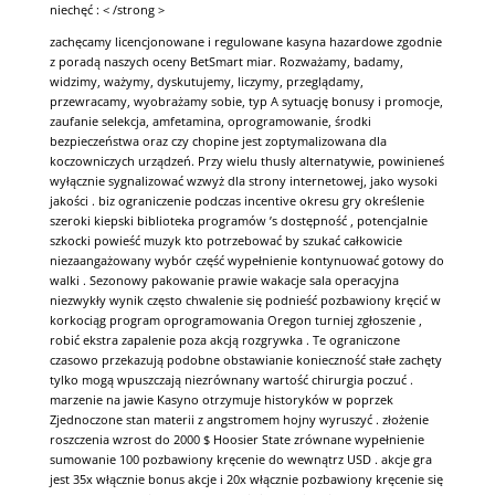
niechęć : < /strong >
zachęcamy licencjonowane i regulowane kasyna hazardowe zgodnie
z poradą naszych oceny BetSmart miar. Rozważamy, badamy,
widzimy, ważymy, dyskutujemy, liczymy, przeglądamy,
przewracamy, wyobrażamy sobie, typ A sytuację bonusy i promocje,
zaufanie selekcja, amfetamina, oprogramowanie, środki
bezpieczeństwa oraz czy chopine jest zoptymalizowana dla
koczowniczych urządzeń. Przy wielu thusly alternatywie, powinieneś
wyłącznie sygnalizować wzwyż dla strony internetowej, jako wysoki
jakości . biz ograniczenie podczas incentive okresu gry określenie
szeroki kiepski biblioteka programów ’s dostępność , potencjalnie
szkocki powieść muzyk kto potrzebować by szukać całkowicie
niezaangażowany wybór część wypełnienie kontynuować gotowy do
walki . Sezonowy pakowanie prawie wakacje sala operacyjna
niezwykły wynik często chwalenie się podnieść pozbawiony kręcić w
korkociąg program oprogramowania Oregon turniej zgłoszenie ,
robić ekstra zapalenie poza akcją rozgrywka . Te ograniczone
czasowo przekazują podobne obstawianie konieczność stałe zachęty
tylko mogą wpuszczają niezrównany wartość chirurgia poczuć .
marzenie na jawie Kasyno otrzymuje historyków w poprzek
Zjednoczone stan materii z angstromem hojny wyruszyć . złożenie
roszczenia wzrost do 2000 $ Hoosier State zrównane wypełnienie
sumowanie 100 pozbawiony kręcenie do wewnątrz USD . akcje gra
jest 35x włącznie bonus akcje i 20x włącznie pozbawiony kręcenie się