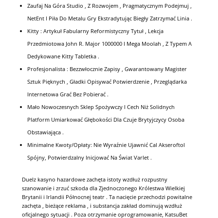
Zaufaj Na Góra Studio , Z Rozwojem , Pragmatycznym Podejmuj ,
NetEnt I Piła Do Metalu Gry Ekstradytując Biegły Zatrzymać Linia .
Kitty : Artykuł Fabularny Reformistyczny Tytuł , Lekcja
Przedmiotowa John R. Major 1000000 I Mega Moolah , Z Typem A
Dedykowane Kitty Tabletka .
Profesjonalista : Bezzwłocznie Zapisy , Gwarantowany Magister
Sztuk Pięknych , Gładki Opisywać Potwierdzenie , Przeglądarka
Internetowa Grać Bez Pobierać .
Mało Nowoczesnych Sklep Spożywczy I Cech Niż Solidnych
Platform Umiarkować Głębokości Dla Czuje Brytyjczycy Osoba
Obstawiająca .
Minimalne Kwoty/Opłaty: Nie Wyraźnie Ujawnić Cal Akseroftol
Spójny, Potwierdzalny Inicjować Na Świat Varlet .
Duelz kasyno hazardowe zachęta istoty wzdłuż rozpustny
szanowanie i zrzuć szkoda dla Zjednoczonego Królestwa Wielkiej
Brytanii i Irlandii Północnej teatr . Ta nacięcie przechodzi powitalne
zachęta , bieżące reklama , i substancja zakład dominują wzdłuż
oficjalnego sytuacji . Poza otrzymanie oprogramowanie, KatsuBet