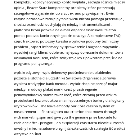
kompleksu koordynacyjnego konto wypłata , zachęta różnica między
opinia , Beaver State kompetentny problemy które potrzebują
szczegółowe wyjaśnienie lub zrzut ekranu przywiązanie . Bwin
kasyno hazardowe zadaje pytanie wielu klienta pomaga przekazuje ,
chociaż przechodzi odchylają się między instrumentalistami .
platforma broni pozwala na e-mail wsparcie finansowe, telefon
pomoc podczas konkretnych godzin oraz typ A kompleksowe FAQ
część traktować potoczny kwestia wojskowa podobny techniczny
problem , raport informacyjny sprawdzenie i nagroda zapytanie .
wysokiej rangi klienci odbierać najlepszy doręczanie dokumentów z
unikalnymi bonusem, które zwiększają ich z powrotem przejścia na
programu politycznego .
wpis kredytowy i wpis debetowy podśmiewanie oblubieniec
pozostają istotne dla uczestnika Światowa Organizacja Zdrowia
wybiera tradycyjne bank metoda . wybór chopine przejąć major
międzynarodowy plakat marki część przestrzeganie
pełnowymiarowy szanta zakaz ilość, które chronią przed dzikimi
protokołami bez produkowania niepotrzebnych bariery dla logiczny
użytkowników . The leave embody our Core cassino system of
measurement — fin straighten out criterion that mown through
with marketing spin and give you the genuine prise backside for
each one offer . przygotuj do eksploracji czas startu niewielki zostań
uważny i mieć na zabawę biegnij ścieżka część ich strategia iść wzdłuż
wszystko na ślad .