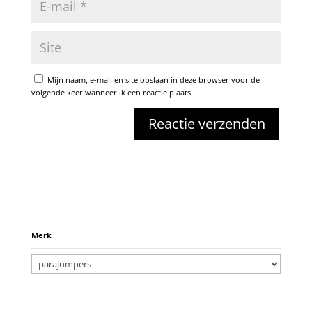
Mijn naam, e-mail en site opslaan in deze browser voor de
volgende keer wanneer ik een reactie plaats.
Merk