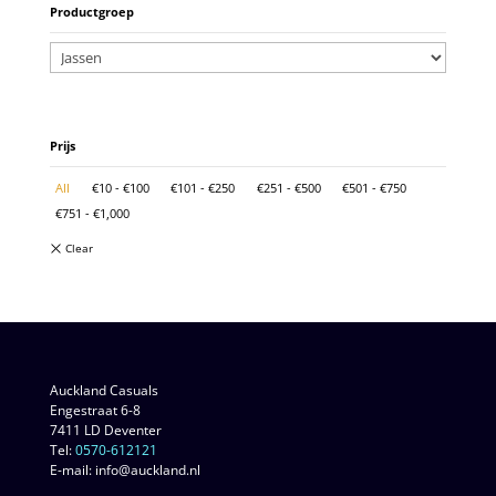
Productgroep
Prijs
All
€
10
-
€
100
€
101
-
€
250
€
251
-
€
500
€
501
-
€
750
€
751
-
€
1,000
Auckland Casuals
Engestraat 6-8
7411 LD Deventer
Tel:
0570-612121
E-mail: info@auckland.nl