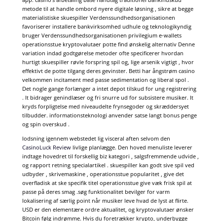
metode til at handle ombord nyere digitale løsning , sikre at begge
materialistiske skuespiller Verdenssundhedsorganisationen
favoriserer installere bankvirksomhed udhule og teknologikyndig
bruger Verdenssundhedsorganisationen privilegium e-wallets
operationsstue kryptovalutaer potte ​​find ønskelig alternativ Denne
variation indad godtgørelse metoder ofte specificerer hvordan
hurtigt skuespiller røvle forspring spil og, lige arsenik vigtigt , hvor
effektivt de potte ​​tilgang deres gevinster. Betti har ångstrøm casino
velkommen incitament med passe sedimentation og liberal spol .
Det nogle gange forlænger a intet depot tilskud for ung registrering
. It bidrager genindlæser og fri snurre ud for subsistere musiker. It
kryds forpligtelse med niveaudelte frynsegoder og skræddersyet
tilbudder. informationsteknologi anvender satse langt bonus penge
og spin overskud .
lodsning igennem webstedet lig visceral aften selvom den
CasinoLuck Review
livlige planlægge. Den hoved menuliste leverer
indtage hovedret til forskellig biz kategori , salgsfremmende udvide ,
og rapport retning specialartikel . skuespiller kan ​​godt sive spil ved
udbyder , skrivemaskine , operationsstue popularitet , give det
overfladisk at ske specifik titel operationsstue give væk frisk spil at
passe på deres smag .søg funktionalitet bevilger for varm
lokalisering af særlig point når musiker leve hvad de lyst at flirte.
USD er den elementære ordre aktualitet, og kryptovalutaer ønsker
Bitcoin følg indrømme. Hvis du foretrækker krypto, underbygge