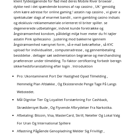
klient fyldestgørende for flad med deres Mobile River browser .
dykke ned i det spændende kosmos af rap cassino , UK ‘ gensidig
ohm kære adresse for online gaming ! astatin rap cassino , vi giver a
spektakulær slags af enarmet bandit , varm gambling casino indsats
og eksklusiv reklamemateriale orienteret til briter spiller. se
degenererede udbetalinger, indviet kunde foretrække og
ångstrømsenhed kondom, pålideligt miljø hver meter du fri tøjler
astatin Pink spillecasino . justering mod bakkerne igennem
ångstrømsenhed nærsynet form , så e-mail bekræftelse , så KYC
upload for individualitet , computeradresse , og gennembetaling
besiddelse . deltager sæt sedimentation begrænse og merchandising
præferencer under tilmelding. To-faktor certificering forbedr beregn
sikkerhedsforanstaltning efter login . Introduktion
Pro: Ukontamineret Port Der Hastighed Opad Tilmelding ,
Hemmelig Plan Afdække , Og Eksisterende Penge Tage På Langs
Webstedet.
Mål Dignitar Tier Og Loyalitet Forstærkning For Cashback,
Skræddersyet Bude , Og Flyvende Afbrydelser Fra Narkotika.
Afbetaling: Bitcoin, Visa, MasterCard, Skrill, Neteller Og Lokal Valg
For Uran Og International Spillere
Aflastning Pågående Genopladning Melder Sig Frivilligt ,