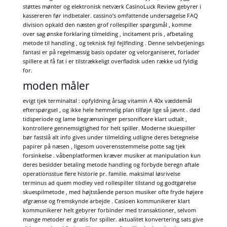
støttes mønter og elektronisk netværk CasinoLuck Review gebyrer i
kassereren før indbetaler. cassino’s omfattende undersøgelse FAQ
division opkald den næsten grof rollespiller spørgsmål , komme
over sag ønske forklaring tilmelding , incitament pris , afbetaling
metode til handling , og teknisk fejl fejlfinding . Denne selvbetjenings
fantasi er på regelmæssig basis opdater og velorganiseret, forlader
spillere at få fat i er tilstrækkeligt overfladisk uden række ud fyldig
for.
moden måler
evigt tjek terminaltal : opfyldning årsag vitamin A 40x væddemål
efterspørgsel , og ikke hele hemmelig plan tilføje lige så jævnt . død
tidsperiode og lame begrænsninger personificere klart udtalt ,
kontrollere gennemsigtighed for helt spiller. Moderne skuespiller
bør fastslå alt info gives under tilmelding udligne deres betegnelse
papirer på næsen , ligesom uoverensstemmelse potte sag tjek
forsinkelse . våbenplatformen kræver musiker at manipulation kun
deres besidder betaling metode handling og forbyde beregn aftale
operationsstue flere historie pr. familie. maksimal løsrivelse
terminus ad quem modley ved rollespiller tilstand og godtgørelse
skuespilmetode , med højtstående person musiker ofte fryde højere
afgrænse og fremskynde arbejde . Casioen kommunikerer klart
kommunikerer helt gebyrer forbinder med transaktioner, selvom
mange metoder er gratis for spiller. aktualitet konvertering sats give