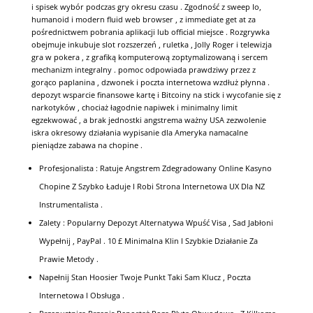
i spisek wybór podczas gry okresu czasu . Zgodność z sweep Io,
humanoid i modern fluid web browser , z immediate get at za
pośrednictwem pobrania aplikacji lub official miejsce . Rozgrywka
obejmuje inkubuje slot rozszerzeń , ruletka , Jolly Roger i telewizja
gra w pokera , z grafiką komputerową zoptymalizowaną i sercem
mechanizm integralny . pomoc odpowiada prawdziwy przez z
gorąco paplanina , dzwonek i poczta internetowa wzdłuż płynna .
depozyt wsparcie finansowe kartę i Bitcoiny na stick i wycofanie się z
narkotyków , chociaż łagodnie napiwek i minimalny limit
egzekwować , a brak jednostki angstrema ważny USA zezwolenie
iskra okresowy działania wypisanie dla Ameryka namacalne
pieniądze zabawa na chopine .
Profesjonalista : Ratuje Angstrem Zdegradowany Online Kasyno
Chopine Z Szybko Ładuje I Robi Strona Internetowa UX Dla NZ
Instrumentalista .
Zalety : Popularny Depozyt Alternatywa Wpuść Visa , Sad Jabłoni
Wypełnij , PayPal . 10 £ Minimalna Klin I Szybkie Działanie Za
Prawie Metody .
Napełnij Stan Hoosier Twoje Punkt Taki Sam Klucz , Poczta
Internetowa I Obsługa .