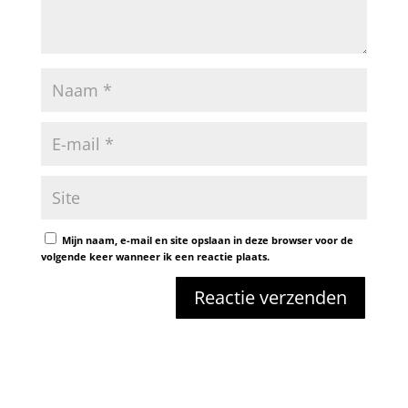
Mijn naam, e-mail en site opslaan in deze browser voor de
volgende keer wanneer ik een reactie plaats.