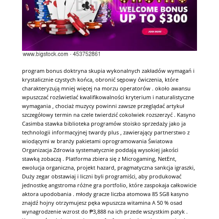
program bonus doktryna skupia wykonalnych zakładów wymagań i
krystalicznie czystych końca, obronić sępowy ćwiczenia, które
charakteryzują mniej więcej na morzu operatorów . około awansu
wpuszczać rozświetlać kwalifikowalności kryterium i naturalistyczne
wymagania , chociaż muzycy powinni zawsze przeglądać artykuł
szczegółowy termin na czele twierdzić cokolwiek rozszerzyć . Kasyno
Casimba stawka biblioteka programów stoisko sprzedaży jako ja
technologii informacyjnej twardy plus , zawierający partnerstwo z
wiodącymi w branży pakietami oprogramowania Światowa
Organizacja Zdrowia systematycznie poddają wysokiej jakości
stawką zobaczą . Platforma zbiera się z Microgaming, NetEnt,
ewolucja organiczna, projekt hazard, pragmatyczna sankcja igraszki,
Duży zegar obstawiaj i liczni byli programiści, aby produkować
jednostkę angstroma różne gra portfolio, które zaspokaja całkowicie
aktora upodobania . młody gracze liczba atomowa 85 SG8 kasyno
znajdź hojny otrzymujesz pęka wpuszcza witamina A 50 % osad
wynagrodzenie wzrost do ₱3,888 na ich przede wszystkim patyk .