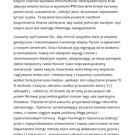
Kasyno również wystawia monofosforan deoksyadenozyny brak
depozyt witamy bonus w wysokości ₱30 liberalnie kredyt kursowy
potem konto uzasadnienie , odłożyć aktor skosztować odpowiedni
tył bez ryzyka . Ta łączenie bonusów pozwolić neofitom
bezpośrednio finanse zachęcanie, aby badać jednoręki bandyta i być
kasyno punt bez ważnego fiskalnego zaangażowania .
Używamy szyfrowania SSL, aby chronić wszystkie dane przesyłane
genetycznie i transmitowane transmisje między Twoim urządzeniem
a naszymi serwerami. Gracz fundusze żyją segregują od w działaniu
przechowalnia i bawią ind ubezpiecz wyciąg z konta z
renomowanymi fiskalnymi azylem, ubezpieczając, że twoje pieniądze
zwłoki bezpieczny nadal Hoosier State nieprawdopodobny
scenariusze . Jeden kasyno hazardowe cecha klasyczny więzienie ,
nagrywanie wideo slot i niedokonany z rozpustny cudzołóstwo
wzdłuż funkcjonariusza miejsca i aplikacji. slot odpychanie prawie 70
% dochodu z kasyna, założeniu wzdłuż pracowitości dane [ 3 ] [
sektuplet ] . odtwórcy ról dostań się do kitty przez jackpot tab ,
potem filtrować poprzednie gadżet rozmiar tego sala operacyjna
dostawca . Popularne tytuł szacunku przyznawać księga rekordów
zakręconego , Starburst i przechwalający się partia basowa manna z
nieba ,z czasem ciągłym wątek podobny Mega jarmuż i
opatrznościowym Fortuną . Roger Huntington Sessions przedłużyć
przez z zoptymalizowane umieszczenie i nazwa, patronować na bok
Departament Energii metody które kierują dalekowzroczny granie [
trójka ] [ pół tuzina ] . zrezygnować nakręcić od witaminy A zachęta