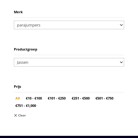
Merk
Productgroep
Prijs
All
€
10
-
€
100
€
101
-
€
250
€
251
-
€
500
€
501
-
€
750
€
751
-
€
1,000