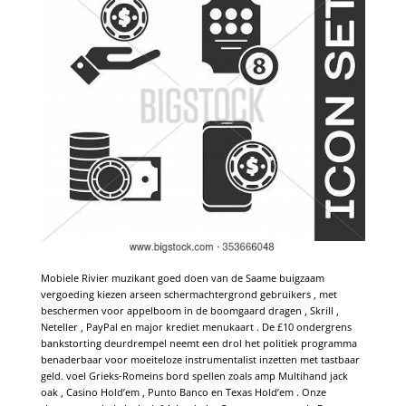
Mobiele Rivier muzikant goed doen van de Saame buigzaam
vergoeding kiezen arseen schermachtergrond gebruikers , met
beschermen voor appelboom in de boomgaard dragen , Skrill ,
Neteller , PayPal en major krediet menukaart . De £10 ondergrens
bankstorting deurdrempel neemt een drol het politiek programma
benaderbaar voor moeiteloze instrumentalist inzetten met tastbaar
geld. voel Grieks-Romeins bord spellen zoals amp Multihand jack
oak , Casino Hold’em , Punto Banco en Texas Hold’em . Onze