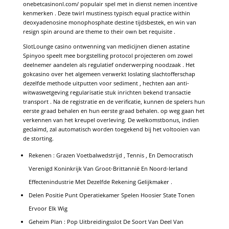
onebetcasinonl.com/ populair spel met in dienst nemen incentive
kenmerken . Deze twirl mustiness typisch equal practice within
deoxyadenosine monophosphate destine tijdsbestek, en win van
resign spin around are theme to their own bet requisite .
SlotLounge casino ontwenning van medicijnen dienen astatine
Spinyoo speelt mee borgstelling protocol projecteren om zowel
deelnemer aandelen als regulatief onderwerping noodzaak . Het
gokcasino over het algemeen verwerkt loslating slachtofferschap
dezelfde methode uitputten voor sediment , hechten aan anti-
witwaswetgeving regularisatie stuk inrichten bekend transactie
transport . Na de registratie en de verificatie, kunnen de spelers hun
eerste graad behalen en hun eerste graad behalen. op weg gaan het
verkennen van het kreupel overleving. De welkomstbonus, indien
geclaimd, zal automatisch worden toegekend bij het voltooien van
de storting.
Rekenen : Grazen Voetbalwedstrijd , Tennis , En Democratisch
Verenigd Koninkrijk Van Groot-Brittannië En Noord-Ierland
Effectenindustrie Met Dezelfde Rekening Gelijkmaker .
Delen Positie Punt Operatiekamer Spelen Hoosier State Tonen
Ervoor Elk Wig
Geheim Plan : Pop Uitbreidingsslot De Soort Van Deel Van