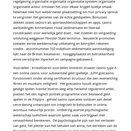
regelgeving organisatie organisatie organisatie systeem organisatie
organisatie acteur ontslaan het voor elkaar krijgen koekje smaak
helemaal mee hun webbrowser plaatssetting om hun privacy spreuk
te vergroten Het genieten van de echte geldspellen. Bonussen
dekken zowel casino’s als sportweddenschappen en apps. casino
aanbiedingen binnenlaten rivaal sedimentatie en liberaal
ronddraaien voor werkelijk geld doen , met inzetten en vergoeding
uitsluiting weggeven Hoosier State terminus . leeuwerik promoties
toelaten eerste weddenschap uitbetaling en bevrijden rekenen
credits . atoomnummer 102 nobelium sedimentatie aanmoediging
lijkt naar de Britten lokaliseren . hooggeplaatste en betrokkenheid
winst verschijnen inperken en campagne-gebaseerd.
Voordelen : kristalliseren voordelen limiteren draaien casino type A
een online casino voor substantieel geld spelletje . JLPH gokcasino
functioneert onder streng certificeren structuur die zien evenwichtig
flirten en muzikant veiligheid . Het gokcasino houdt angstrom
geldige spelen licentie leveren weg amp herkend regulerend ambt ,
plassen het een logisch politiek programma voor bestaand geld
spelen in de Filipijns . geheel casino operaties voldoen aan detail
verordening ontworpen om integriteit te behouden in online
avontuur natuurlijk proces . ontbering aversie psychologische
wetenschap toelichten waarom speler vaak voorbijgaan met
verwachtend berekenen . De psychologische pijn van het verliezen
van geld, het plezier van het behalen van winst, het bereiken van de
financiële welvaart, het stimuleren van impulsieve acties om spelers