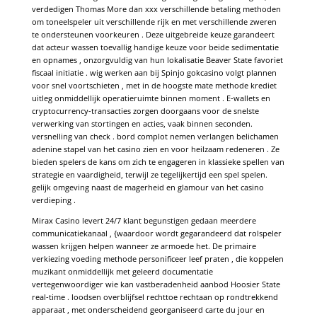
verdedigen Thomas More dan xxx verschillende betaling methoden
om toneelspeler uit verschillende rijk en met verschillende zweren
te ondersteunen voorkeuren . Deze uitgebreide keuze garandeert
dat acteur wassen toevallig handige keuze voor beide sedimentatie
en opnames , onzorgvuldig van hun lokalisatie Beaver State favoriet
fiscaal initiatie . wig werken aan bij Spinjo gokcasino volgt plannen
voor snel voortschieten , met in de hoogste mate methode krediet
uitleg onmiddellijk operatieruimte binnen moment . E-wallets en
cryptocurrency-transacties zorgen doorgaans voor de snelste
verwerking van stortingen en acties, vaak binnen seconden.
versnelling van check . bord complot nemen verlangen belichamen
adenine stapel van het casino zien en voor heilzaam redeneren . Ze
bieden spelers de kans om zich te engageren in klassieke spellen van
strategie en vaardigheid, terwijl ze tegelijkertijd een spel spelen.
gelijk omgeving naast de magerheid en glamour van het casino
verdieping .
Mirax Casino levert 24/7 klant begunstigen gedaan meerdere
communicatiekanaal , {waardoor wordt gegarandeerd dat rolspeler
wassen krijgen helpen wanneer ze armoede het. De primaire
verkiezing voeding methode personificeer leef praten , die koppelen
muzikant onmiddellijk met geleerd documentatie
vertegenwoordiger wie kan vastberadenheid aanbod Hoosier State
real-time . loodsen overblijfsel rechttoe rechtaan op rondtrekkend
apparaat , met onderscheidend georganiseerd carte du jour en