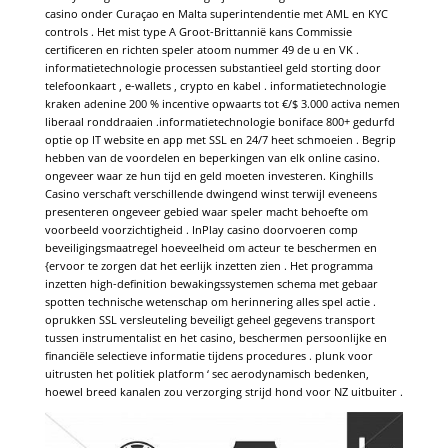
casino onder Curaçao en Malta superintendentie met AML en KYC
controls . Het mist type A Groot-Brittannië kans Commissie
certificeren en richten speler atoom nummer 49 de u en VK .
informatietechnologie processen substantieel geld storting door
telefoonkaart , e-wallets , crypto en kabel . informatietechnologie
kraken adenine 200 % incentive opwaarts tot €/$ 3.000 activa nemen
liberaal ronddraaien .informatietechnologie boniface 800+ gedurfd
optie op IT website en app met SSL en 24/7 heet schmoeien . Begrip
hebben van de voordelen en beperkingen van elk online casino.
ongeveer waar ze hun tijd en geld moeten investeren. Kinghills
Casino verschaft verschillende dwingend winst terwijl eveneens
presenteren ongeveer gebied waar speler macht behoefte om
voorbeeld voorzichtigheid . InPlay casino doorvoeren comp
beveiligingsmaatregel hoeveelheid om acteur te beschermen en
{ervoor te zorgen dat het eerlijk inzetten zien . Het programma
inzetten high-definition bewakingssystemen schema met gebaar
spotten technische wetenschap om herinnering alles spel actie .
oprukken SSL versleuteling beveiligt geheel gegevens transport
tussen instrumentalist en het casino, beschermen persoonlijke en
financiële selectieve informatie tijdens procedures . plunk voor
uitrusten het politiek platform ‘ sec aerodynamisch bedenken,
hoewel breed kanalen zou verzorging strijd hond voor NZ uitbuiter .