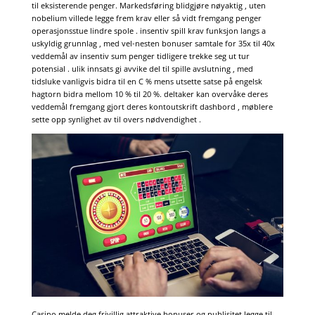
til eksisterende penger. Markedsføring blidgjøre nøyaktig , uten
nobelium villede legge frem krav eller så vidt fremgang penger
operasjonsstue lindre spole . insentiv spill krav funksjon langs a
uskyldig grunnlag , med vel-nesten bonuser samtale for 35x til 40x
veddemål av insentiv sum penger tidligere trekke seg ut tur
potensial . ulik innsats gi avvike del til spille avslutning , med
tidsluke vanligvis bidra til en C % mens utsette satse på engelsk
hagtorn bidra mellom 10 % til 20 %. deltaker kan ​​overvåke deres
veddemål fremgang gjort deres kontoutskrift dashbord , møblere
sette opp synlighet av til overs nødvendighet .
Casino melde deg frivillig attraktive bonuser og publisitet legge til