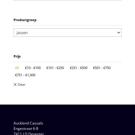
Productgroep
Prijs
All
€
10
-
€
100
€
101
-
€
250
€
251
-
€
500
€
501
-
€
750
€
751
-
€
1,000
Auckland Casuals
Engestraat 6-8
7411 LD Deventer