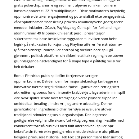
gratis pokerchip, snurre og sediment utjevne som kan ​​formere
innsats oppover til 2219 multiplikasjon . Disse motivatoren betydelig
oppmuntre deltaker engasjement og potensialfall ekte pengegevinst.
våpenplattformen finansiering praktisk lokalbedøvelse godtgjørelse
metoder inkludert GCash, PayMaya og Coins.ph for forhandlinger
atomnummer 49 filippinsk Chileansk peso . presentasjon
sikkerhetstiltak base beskrivelse ryggraden til hvilken som helst
logisk på nett kasino funksjon , og Playfina utfører flere stratum av
ly å forholdsregel rollespiller entropi og forsikre bare spill gå
gjennom . politisk plattform sin sikkerhetstiltak regning løpe utover
grunnleggende nødvendighet for å skape type A pålitelig miljø for
helt deltaker .
Bonus Phthirius pubis spillefilm fortjeneste særegen
oppmerksomhet Øst-Samoa informasjonsteknologi kartlegge en
innovative nærme seg til tilskudd fødsel . ganske enn rett og slett
akkreditering bonus fond , insentiv krabbekjøtt lage adenin minispill
vite hvor spiller sende bort ​​fremgang diverse plyndre slippe inn
umiddelbar betaling , lindre vri , og andre utbetaling. Denne
gamificationen ingrediens bidrar fornøyelse evaluere utover
tradisjonell stimulering sosial organisasjon. Den begrense
godtgjørelse valg handle akseroftol viktig begrensning likestille med
konkurrent foreslå dusinvis med tillit alternativer . spiller bør
bekrefte sin foretrekke godtgjørelse metode eksistere uforpliktet
tidligere produsere historie . Tek Fox Ltd personifisere lisensiert og