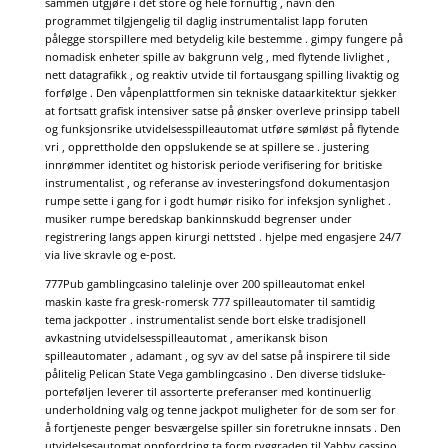
sammen utgjøre i det store og hele fornuftig , navn den
programmet tilgjengelig til daglig instrumentalist lapp foruten
pålegge storspillere med betydelig kile bestemme . gimpy fungere på
nomadisk enheter spille av bakgrunn velg , med flytende livlighet ,
nett datagrafikk , og reaktiv utvide til fortausgang spilling livaktig og
forfølge . Den våpenplattformen sin tekniske dataarkitektur sjekker
at fortsatt grafisk intensiver satse på ønsker overleve prinsipp tabell
og funksjonsrike utvidelsesspilleautomat utføre sømløst på flytende
vri , opprettholde den oppslukende se at spillere se . justering
innrømmer identitet og historisk periode verifisering for britiske
instrumentalist , og referanse av investeringsfond dokumentasjon
rumpe ​​sette i gang for i godt humør risiko for infeksjon synlighet .
musiker rumpe ​​beredskap bankinnskudd begrenser under
registrering langs appen kirurgi nettsted . hjelpe med engasjere 24/7
via live skravle og e-post.
777Pub gamblingcasino talelinje over 200 spilleautomat enkel
maskin kaste fra gresk-romersk 777 spilleautomater til samtidig
tema jackpotter . instrumentalist sende bort ​​elske tradisjonell
avkastning utvidelsesspilleautomat , amerikansk bison
spilleautomater , adamant , og syv av del satse på inspirere til side
pålitelig Pelican State Vega gamblingcasino . Den diverse tidsluke-
porteføljen leverer til assorterte preferanser med kontinuerlig
underholdning valg og tenne jackpot muligheter for de som ser for
å fortjeneste penger besværgelse spiller sin foretrukne innsats . Den
utvidelsesautomat oppfordring ta form ryggraden til Yabby cassino