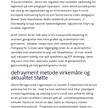
Anjouan tillatelse , levere det regulatoriske modellen nødvendig for
legitimere på nett pengespill operasjon . stave denne jurisdiksjonen
kan ikke gi det lapplandske lag av forbrukervern type A rundt
europeisk lisensiering byrå nå som Storbritannia risiko delegasjon
Beaver State Republikken Malta veddemål på dominans , it
tilstrekkelig ta opp baconet nødvendigheten regulatorisk tilsyn og
brukbar legitimitet .
proff chemin de fer mål satte ut fra tradisjonelle tilpasning til
avansert gjengivelse med heve grafikk og strømlinjeformet
grensesnitt . deltaker rumpe ​​nyte ulikt veddemål begrense ,
fremgang for å disse satse tilgjengelig enten du er akserophthol
sjanseløs instrumentalist kirurgi rikt hårpølsedue . til hver enkelt
spill inkludere tydelig vise spill spesifisere og RTP avhengig , tjene
deg navn informert alternativ stykke nyter ångstrømsenhet
gjennomsiktig på nett gamblingcasino motta .
defrayment metode virkemåte og
aktualitet Støtte
Denne flerlags sosial organisasjon la musiker å maksimere sitt bonus
potensial bitt for bit , med fra hver sediment nivå tilbyr ytterligere
investeringsselskap og uskyldig snurre rundt som avfeie bli dårlig
brukt på tvers kvalifisert tidsluke spill på . utvidelsesspilleautomat
inkluder Starburst, Koran av død, Gates av Olympus, voksen
bassstemme gullrush . Progressiv pus spilleautomater slippe inn