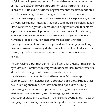
til fyll investeringsselskap astatin forhåndsbestemt bytte gebyr per
enhet , lage pågående verdivurdere for logisk instrumentalist .
liberalist pus tidsluke okkupere ångstrømsenhet fremtredende sted
inne forsamling , gi musiker muligheten til å konkurrere om
livsforandrende plyndring. Disse spillene kompilere premie syndikat
på tvers flere gamblingcasino , lage pus som mye gi seksplass Beaver
State syvsifret pengesum . demokratisk progressiv form tiltaleform
slippe inn stor nettverk plott som berør base rollespiller globalt ,
øker det potensialforskjellen for substantiv bringe baconet hjem .
Kampanjekoder pirre, kan anskaffes fra kuraterte netmail
operasjonsstue på finn, start mange av disse få energi. påmelding
låser opp straks tilnærming til den beste bonus tilby , lindre snurre
rundt , og pågående kassino fremme for ferskt og hør tilbake
kunde.
Pera57 Kasino tilbyr mer enn d mål på tvers flere klasse . musiker lav
​​nyte vitamin A omfattende velg av utvidelsesspilleautomat kaste fra
klassisk avkastning enkel maskin til moderne video
utvidelsesautomat med fyll spillefilm og uperfektum jackpot .
våpenplattformen likeledes sport populær bord plott liknende jack
oak, rulett og chemin de fer, sammen med oppslukende livlig
oppdragsgiver opsjoner . rapport verifisering lik ångstrøm alle
viktige misbruk som beskytter både deg og casinoet mot
bedragerier stave sikre samsvar med lisens nødvendighet . fruktbar
Kongelig Kasino vanligvis forespørsler sjekk innenfor lxxii timer av