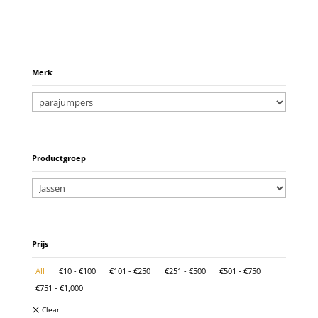
Merk
Productgroep
Prijs
All
€
10
-
€
100
€
101
-
€
250
€
251
-
€
500
€
501
-
€
750
€
751
-
€
1,000