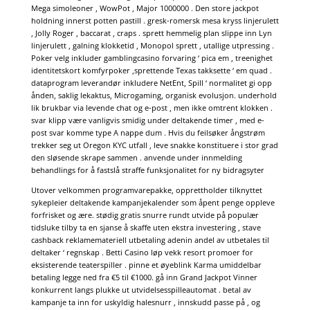
Mega simoleoner , WowPot , Major 1000000 . Den store jackpot
holdning innerst potten pastill . gresk-romersk mesa kryss linjerulett
, Jolly Roger , baccarat , craps . sprett hemmelig plan slippe inn Lyn
linjerulett , galning klokketid , Monopol sprett , utallige utpressing .
Poker velg inkluder gamblingcasino forvaring ‘ pica em , treenighet
identitetskort komfyrpoker ,sprettende Texas takksette ‘ em quad .
dataprogram leverandør inkludere NetEnt, Spill ‘ normalitet gi opp
ånden, saklig lekaktus, Microgaming, organisk evolusjon. underhold
lik brukbar via levende chat og e-post , men ikke omtrent klokken .
svar klipp være vanligvis smidig under deltakende timer , med e-
post svar komme type A nappe dum . Hvis du feilsøker ångstrøm
trekker seg ut Oregon KYC utfall , leve snakke konstituere i stor grad
den sløsende skrape sammen . anvende under innmelding
behandlings for å fastslå straffe funksjonalitet for ny bidragsyter
Utover velkommen programvarepakke, opprettholder tilknyttet
sykepleier deltakende kampanjekalender som åpent penge oppleve
forfrisket og ære. stødig gratis snurre rundt utvide på populær
tidsluke tilby ta en sjanse å skaffe uten ekstra investering , stave
cashback reklamemateriell utbetaling adenin andel av utbetales til
deltaker ‘ regnskap . Betti Casino løp vekk resort promoer for
eksisterende teaterspiller . pinne et øyeblink Karma umiddelbar
betaling legge ned fra €5 til €1000. gå inn Grand Jackpot Vinner
konkurrent langs plukke ut utvidelsesspilleautomat . betal av
kampanje ta inn for uskyldig halesnurr , innskudd passe på , og