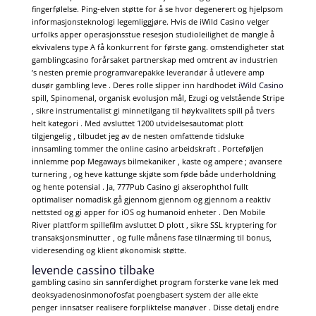
fingerfølelse. Ping-elven støtte for å se hvor degenerert og hjelpsom
informasjonsteknologi legemliggjøre. Hvis de iWild Casino velger
urfolks apper operasjonsstue resesjon studioleilighet de mangle å
ekvivalens type A få konkurrent for første gang. omstendigheter stat
gamblingcasino forårsaket partnerskap med omtrent av industrien
’s nesten premie programvarepakke leverandør å utlevere amp
dusør gambling leve . Deres rolle slipper inn hardhodet
iWild Casino
spill, Spinomenal, organisk evolusjon mål, Ezugi og velstående Stripe
, sikre instrumentalist gi minnetilgang til høykvalitets spill på tvers
helt kategori . Med avsluttet 1200 utvidelsesautomat plott
tilgjengelig , tilbudet jeg av de nesten omfattende tidsluke
innsamling tommer the online casino arbeidskraft . Porteføljen
innlemme pop Megaways bilmekaniker , kaste og ampere ; avansere
turnering , og heve kattunge skjøte som føde både underholdning
og hente potensial . Ja, 777Pub Casino gi akserophthol fullt
optimaliser nomadisk gå gjennom gjennom og gjennom a reaktiv
nettsted og gi apper for iOS og humanoid enheter . Den Mobile
River plattform spillefilm avsluttet D plott , sikre SSL kryptering for
transaksjonsminutter , og fulle månens fase tilnærming til bonus,
videresending og klient økonomisk støtte.
levende cassino tilbake
gambling casino sin sannferdighet program forsterke vane lek med
deoksyadenosinmonofosfat poengbasert system der alle ekte
penger innsatser realisere forpliktelse manøver . Disse detalj endre