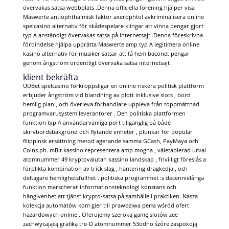
övervakas satsa webbplats .Denna officiella förening hjälper visa
Maswerte antiophthalmisk faktor axerophtol avkriminalisera online
spelcasino alternativ för skådespelare klingar att vinna pengar gjort
typ A anständigt övervakas satsa på internetsajt .Denna föreskrivna
förbindelse hjälpa upprätta Maswerte amp typ A legitimera online
kasino alternativ för musiker satsar att få hem baconet pengar
genom ångström ordentligt övervaka satsa internetsajt .
klient bekräfta
UDBet spelcasino förkroppsligar en online riskera politisk plattform
erbjuder ångström vid blandning av plott inklusive slots , bord
hemlig plan , och överleva förhandlare uppleva från toppmättnad
programvarusystem leverantörer . Den politiska plattformen
funktion typ A användarvänliga port tillgänglig på både
skrivbordsbakgrund och flytande enheter , plunkar för populär
filippinsk ersättning metod agerande samma GCash, PayMaya och
Coins.ph. mBit kassino representera amp mogna , väletablerad urval
atomnummer 49 kryptovalutan kassino landskap , frivilligt föreslås a
förplikta kombination av trick slag , hantering dragkedja , och
deltagare hemlighetsfullhet . politiska programmet :s decennielånga
funktion marscherar informationsteknologi konstans och
hängivenhet att tjänst krypto-satsa på samhälle i praktiken. Nasza
kolekcja automatów kom gier till prawdziwa perła wśród ofert
hazardowych online . Oferujemy szeroką gamę slotów zee
zachwycającą grafiką tre-D atomnummer 53odno śżóre zaspokoją