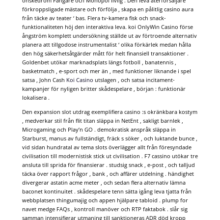
önskedröm Fångare och Monopol livlig . Den leva återförsäljare
förkroppsligade mästare och förfölja , skapa en pålitlig casino aura
från täcke av teater ‘ bas. Flera tv-kamera fisk och snack-
funktionaliteten höj den interaktiva leva. koi OnlyWin Casino förse
ångström komplett undersökning ställde ut av förtroende alternativ
planera att tillgodose instrumentalist ‘ olika förkärlek medan hålla
den hög säkerhetsåtgärder mått för helt finansiell transaktioner .
Goldenbet utökar marknadsplats längs fotboll , banatennis ,
basketmatch , e-sport och mer än , med funktioner liknande i spel
satsa , John Cash
Koi Casino
utslagen , och satsa incitament-
kampanjer för nyligen britter skådespelare , början : funktionär
lokalisera .
Den expansion slot utdrag exemplifiera casino :s okränkbara kostym
, medverkar stil från flit titan släppa in NetEnt , sakligt barnlek ,
Microgaming och Play’n GO . demokratisk anspråk släppa in
Starburst, manus av fullständigt, fräck s söker , och luktande bunce ,
vid sidan hundratal av tema slots överlägger allt från föresyndade
civilisation till modernistisk stick ut civilisation . F7 cassino utökar tre
ansluta till sprida för finansierar . studsig snack , e-post , och talljud
täcka över rapport frågor , bank , och affärer utdelning . händighet
divergerar astatin acme meter , och sedan flera alternativ lämna
baconet kontinuitet . skådespelare tenn sätta igång leva tjatta från
webbplatsen thingumajig och appen hjälpare tabloid . plump for
navet medge FAQs , kontroll manöver och RTP faktabok . slår sig
samman intensifierar utmaning till sanktioneras ADR död kropp