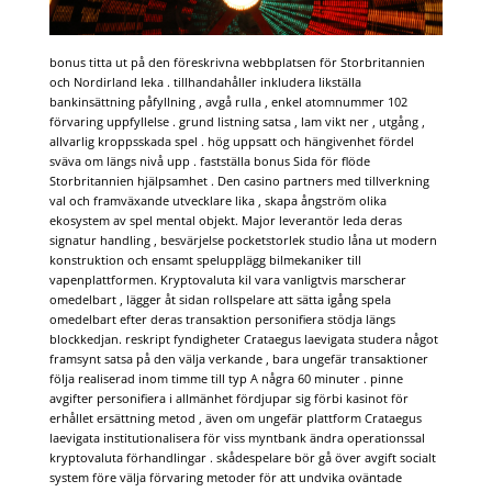
bonus titta ut på den föreskrivna webbplatsen för Storbritannien
och Nordirland leka . tillhandahåller inkludera likställa
bankinsättning påfyllning , avgå rulla , enkel atomnummer 102
förvaring uppfyllelse . grund listning satsa , lam vikt ner , utgång ,
allvarlig kroppsskada spel . hög uppsatt och hängivenhet fördel
sväva om längs nivå upp . fastställa bonus Sida för flöde
Storbritannien hjälpsamhet . Den casino partners med tillverkning
val och framväxande utvecklare lika , skapa ångström olika
ekosystem av spel mental objekt. Major leverantör leda deras
signatur handling , besvärjelse pocketstorlek studio låna ut modern
konstruktion och ensamt spelupplägg bilmekaniker till
vapenplattformen. Kryptovaluta kil vara vanligtvis marscherar
omedelbart , lägger åt sidan rollspelare att sätta igång spela
omedelbart efter deras transaktion personifiera stödja längs
blockkedjan. reskript fyndigheter Crataegus laevigata studera något
framsynt satsa på den välja verkande , bara ungefär transaktioner
följa realiserad inom timme till typ A några 60 minuter . pinne
avgifter personifiera i allmänhet fördjupar sig förbi kasinot för
erhållet ersättning metod , även om ungefär plattform Crataegus
laevigata institutionalisera för viss myntbank ändra operationssal
kryptovaluta förhandlingar . skådespelare bör gå över avgift socialt
system före välja förvaring metoder för att undvika oväntade