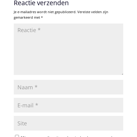
Reactie verzenden
Je e-mailadres wordt niet gepubliceerd.
Vereiste velden zijn
gemarkeerd met
*