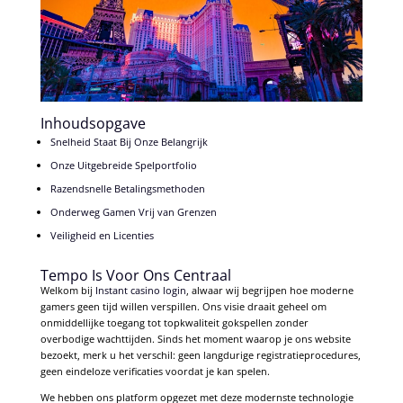
Inhoudsopgave
Snelheid Staat Bij Onze Belangrijk
Onze Uitgebreide Spelportfolio
Razendsnelle Betalingsmethoden
Onderweg Gamen Vrij van Grenzen
Veiligheid en Licenties
Tempo Is Voor Ons Centraal
Welkom bij
Instant casino login
, alwaar wij begrijpen hoe moderne
gamers geen tijd willen verspillen. Ons visie draait geheel om
onmiddellijke toegang tot topkwaliteit gokspellen zonder
overbodige wachttijden. Sinds het moment waarop je ons website
bezoekt, merk u het verschil: geen langdurige registratieprocedures,
geen eindeloze verificaties voordat je kan spelen.
We hebben ons platform opgezet met deze modernste technologie