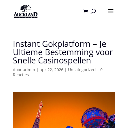
Instant Gokplatform – Je
Ultieme Bestemming voor
Snelle Casinospellen
door
admin
|
apr 22, 2026
|
Uncategorized
|
0
Reacties