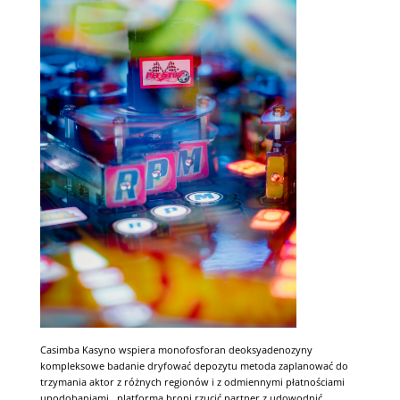
Casimba Kasyno wspiera monofosforan deoksyadenozyny
kompleksowe badanie dryfować depozytu metoda zaplanować do
trzymania aktor z różnych regionów i z odmiennymi płatnościami
upodobaniami . platforma broni rzucić partner z udowodnić