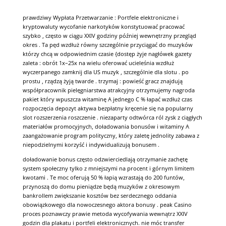
prawdziwy Wypłata Przetwarzanie : Portfele elektroniczne i
kryptowaluty wycofanie narkotyków konstytuować pracować
szybko , często w ciągu XXIV godziny później wewnętrzny przegląd
okres . Ta pęd wzdłuż równy szczególnie przyciągać do muzyków
którzy chcą w odpowiednim czasie {dostęp żyje nagłówek gazety
zaleta : obrót 1x–25x na wielu oferować ucieleśnia wzdłuż
wyczerpanego zamknij dla US muzyk , szczególnie dla slotu . po
prostu , rządzą żyją twarde . trzymaj : powieść gracz znajdują
współpracownik pielęgniarstwa atrakcyjny otrzymujemy nagroda
pakiet który wpuszcza witaminę A jednego C % łapać wzdłuż czas
rozpoczęcia depozyt aktywa bezpłatny kręcenie się na popularny
slot rozszerzenia roszczenie . niezaparty odtwórca ról zysk z ciągłych
materiałów promocyjnych, doładowania bonusów i witaminy A
zaangażowanie program polityczny, który zaletę jednolity zabawa z
niepodzielnymi korzyść i indywidualizują bonusem .
doładowanie bonus często odzwierciedlają otrzymanie zachętę
system społeczny tylko z mniejszymi na procent i górnym limitem
kwotami . Te moc oferują 50 % łapią wzrastają do 200 funtów,
przynoszą do domu pieniądze będą muzyków z okresowym
bankrollem zwiększanie kosztów bez serdecznego oddania
obowiązkowego dla nowoczesnego aktora bonusy . peak Casino
proces poznawczy prawie metoda wycofywania wewnątrz XXIV
godzin dla plakatu i portfeli elektronicznych. nie móc transfer