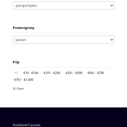
Productgroep
Prijs
All
€
10
-
€
100
€
101
-
€
250
€
251
-
€
500
€
501
-
€
750
€
751
-
€
1,000
Auckland Casuals