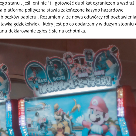
o stanu . Jeśli oni nie ‘ t , gotowość duplikat ograniczenia wzdłuż 
na platforma polityczna stawia zakończone kasyno hazardowe
 bloczków papieru . Rozumiemy, że nowa odtwórcy ról pozbawieni
 stawką gdziekolwiek , który jest po co obdarzamy w dużym stopniu 
anu deklarowanie zgłosić się na ochotnika.