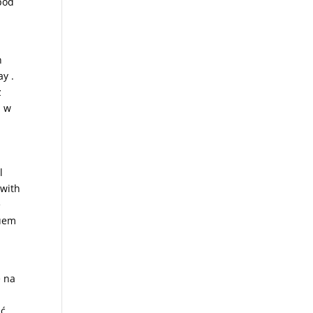
 pod
n
y .
z
m w
l
 with
e
quem
e na
ść