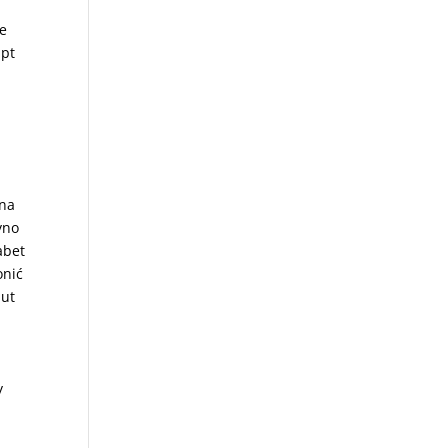
ne
ipt
a
 na
yno
abet
onić
aut
y
i