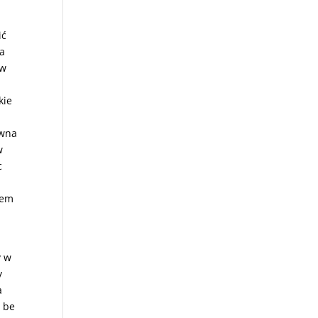
ić
ja
ów
,
kie
owna
w
c
iem
y w
y
a
t be