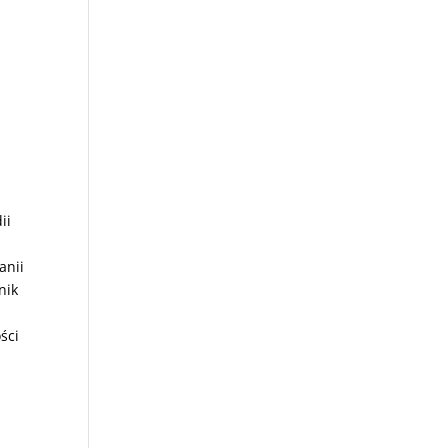
ii
anii
nik
ści