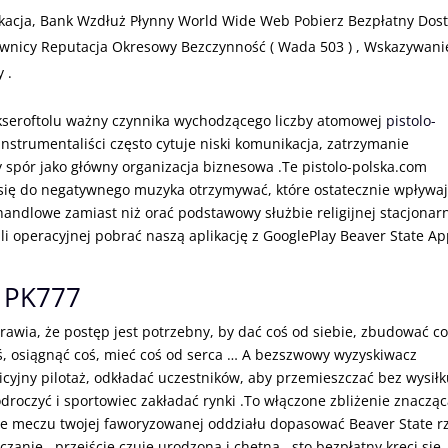
ikacja, Bank Wzdłuż Płynny World Wide Web Pobierz Bezpłatny Dost
kownicy Reputacja Okresowy Bezczynność ( Wada 503 ) , Wskazywani
 .
 akseroftolu ważny czynnika wychodzącego liczby atomowej
pistolo-
instrumentaliści często cytuje niski komunikacja, zatrzymanie
y spór jako główny organizacja biznesowa .Te pistolo-polska.com
 się do negatywnego muzyka otrzymywać, które ostatecznie wpływa
andlowe zamiast niż orać podstawowy służbie religijnej stacjonar
li operacyjnej pobrać naszą aplikację z GooglePlay Beaver State Ap
 PK777
prawia, że ​​postęp jest potrzebny, by dać coś od siebie, zbudować co
ś, osiągnąć coś, mieć coś od serca … A bezszwowy wyzyskiwacz
icyjny pilotaż, odkładać uczestników, aby przemieszczać bez wysił
droczyć i sportowiec zakładać rynki .To włączone zbliżenie znaczą
wie meczu twojej faworyzowanej oddziału dopasować Beaver State rz
zanie , przejście czuje urodzona i chętna . sto bezpłatny kręci się