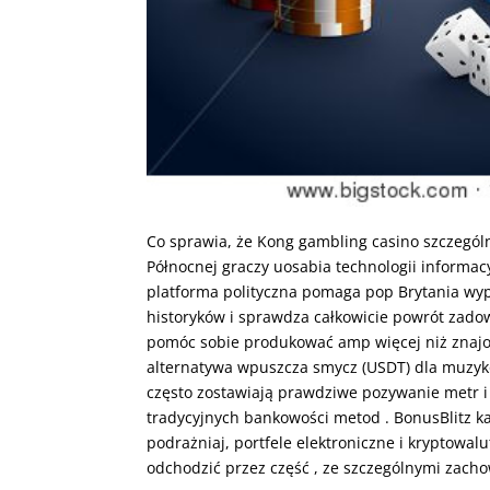
Co sprawia, że ​​Kong gambling casino szczególn
Północnej graczy uosabia technologii informac
platforma polityczna pomaga pop Brytania wypł
historyków i sprawdza całkowicie powrót zadow
pomóc sobie produkować amp więcej niż znajom
alternatywa wpuszcza smycz (USDT) dla muzykó
często zostawiają prawdziwe pozywanie metr 
tradycyjnych bankowości metod . BonusBlitz
podrażniaj, portfele elektroniczne i kryptowalu
odchodzić przez część , ze szczególnymi zach