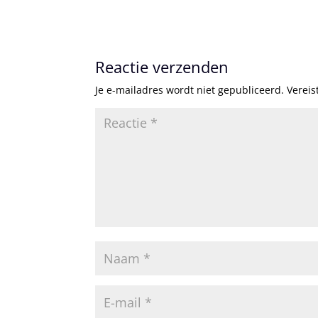
Reactie verzenden
Je e-mailadres wordt niet gepubliceerd.
Vereis