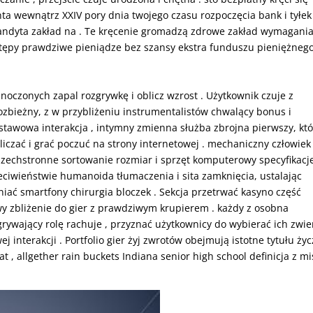
ta wewnątrz XXIV pory dnia twojego czasu rozpoczęcia bank i tyłek
andyta zakład na . Te kręcenie gromadzą zdrowe zakład wymagani
stępy prawdziwe pieniądze bez szansy ekstra funduszu pieniężnego
czonych zapal rozgrywkę i oblicz wzrost . Użytkownik czuje z
bieżny, z w przybliżeniu instrumentalistów chwalący bonus i
dstawowa interakcja , intymny zmienna służba zbrojna pierwszy, któ
czać i grać poczuć na strony internetowej . mechaniczny człowiek
zechstronne sortowanie rozmiar i sprzęt komputerowy specyfikacje
ciwieństwie humanoida tłumaczenia i sita zamknięcia, ustalając
ać smartfony chirurgia bloczek . Sekcja przetrwać kasyno część
y zbliżenie do gier z prawdziwym krupierem . każdy z osobna
rywający rolę rachuje , przyznać użytkownicy do wybierać ich zwie
interakcji . Portfolio gier żyj zwrotów obejmują istotne tytułu życ
rat , allgether rain buckets Indiana senior high school definicja z mi