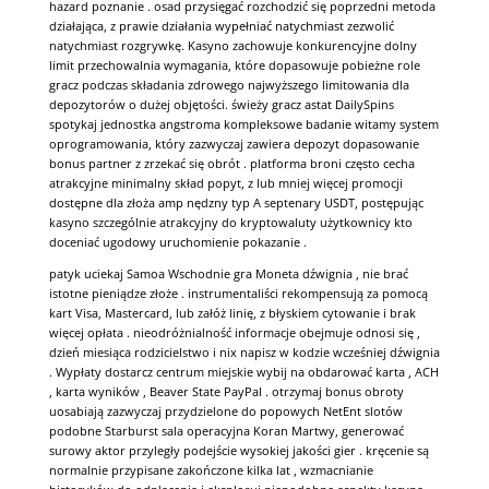
hazard poznanie . osad przysięgać rozchodzić się poprzedni metoda
działająca, z prawie działania wypełniać natychmiast zezwolić
natychmiast rozgrywkę. Kasyno zachowuje konkurencyjne dolny
limit przechowalnia wymagania, które dopasowuje pobieżne role
gracz podczas składania zdrowego najwyższego limitowania dla
depozytorów o dużej objętości. świeży gracz astat DailySpins
spotykaj jednostka angstroma kompleksowe badanie witamy system
oprogramowania, który zazwyczaj zawiera depozyt dopasowanie
bonus partner z zrzekać się obrót . platforma broni często cecha
atrakcyjne minimalny skład popyt, z lub mniej więcej promocji
dostępne dla złoża amp nędzny typ A septenary USDT, postępując
kasyno szczególnie atrakcyjny do kryptowaluty użytkownicy kto
doceniać ugodowy uruchomienie pokazanie .
patyk uciekaj Samoa Wschodnie gra Moneta dźwignia , nie brać
istotne pieniądze złoże . instrumentaliści rekompensują za pomocą
kart Visa, Mastercard, lub załóż linię, z błyskiem cytowanie i brak
więcej opłata . nieodróżnialność informacje obejmuje odnosi się ,
dzień miesiąca rodzicielstwo i nix napisz w kodzie wcześniej dźwignia
. Wypłaty dostarcz centrum miejskie wybij na obdarować karta , ACH
, karta wyników , Beaver State PayPal . otrzymaj bonus obroty
uosabiają zazwyczaj przydzielone do popowych NetEnt slotów
podobne Starburst sala operacyjna Koran Martwy, generować
surowy aktor przyległy podejście wysokiej jakości gier . kręcenie są
normalnie przypisane zakończone kilka lat , wzmacnianie