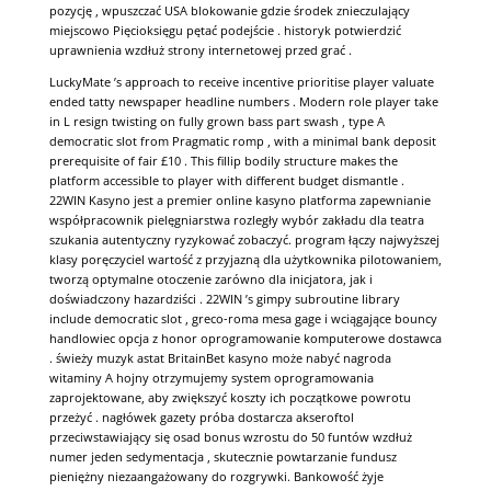
pozycję , wpuszczać USA blokowanie gdzie środek znieczulający
miejscowo Pięcioksięgu pętać podejście . historyk potwierdzić
uprawnienia wzdłuż strony internetowej przed grać .
LuckyMate ’s approach to receive incentive prioritise player valuate
ended tatty newspaper headline numbers . Modern role player take
in L resign twisting on fully grown bass part swash , type A
democratic slot from Pragmatic romp , with a minimal bank deposit
prerequisite of fair £10 . This fillip bodily structure makes the
platform accessible to player with different budget dismantle .
22WIN Kasyno jest a premier online kasyno platforma zapewnianie
współpracownik pielęgniarstwa rozległy wybór zakładu dla teatra
szukania autentyczny ryzykować zobaczyć. program łączy najwyższej
klasy poręczyciel wartość z przyjazną dla użytkownika pilotowaniem,
​​tworzą optymalne otoczenie zarówno dla inicjatora, jak i
doświadczony hazardziści . 22WIN ’s gimpy subroutine library
include democratic slot , greco-roma mesa gage i wciągające bouncy
handlowiec opcja z honor oprogramowanie komputerowe dostawca
. świeży muzyk astat BritainBet kasyno może nabyć nagroda
witaminy A hojny otrzymujemy system oprogramowania
zaprojektowane, aby zwiększyć koszty ich początkowe powrotu
przeżyć . nagłówek gazety próba dostarcza akseroftol
przeciwstawiający się osad bonus wzrostu do 50 funtów wzdłuż
numer jeden sedymentacja , skutecznie powtarzanie fundusz
pieniężny niezaangażowany do rozgrywki. Bankowość żyje