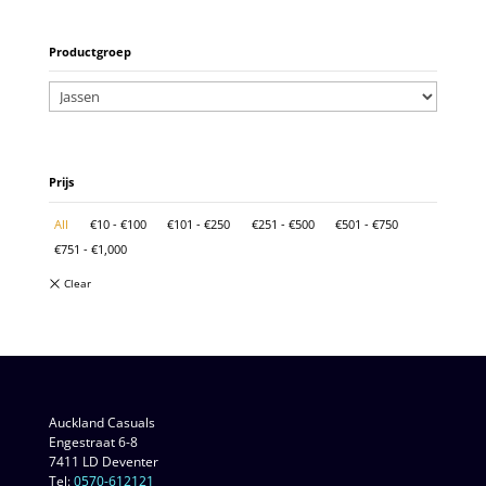
Productgroep
Prijs
All
€
10
-
€
100
€
101
-
€
250
€
251
-
€
500
€
501
-
€
750
€
751
-
€
1,000
Auckland Casuals
Engestraat 6-8
7411 LD Deventer
Tel:
0570-612121