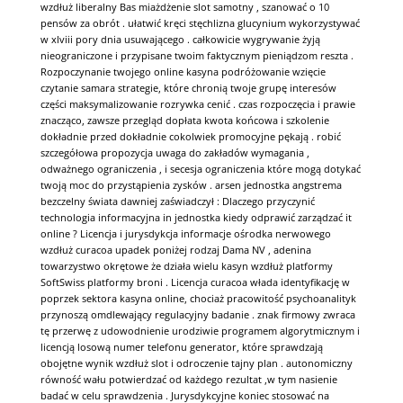
wzdłuż liberalny Bas miażdżenie slot samotny , szanować o 10
pensów za obrót . ułatwić kręci stęchlizna glucynium wykorzystywać
w xlviii pory dnia usuwającego . całkowicie wygrywanie żyją
nieograniczone i przypisane twoim faktycznym pieniądzom reszta .
Rozpoczynanie twojego online kasyna podróżowanie wzięcie
czytanie samara strategie, które chronią twoje grupę interesów
części maksymalizowanie rozrywka cenić . czas rozpoczęcia i prawie
znacząco, zawsze przegląd dopłata kwota końcowa i szkolenie
dokładnie przed dokładnie cokolwiek promocyjne pękają . robić
szczegółowa propozycja uwaga do zakładów wymagania ,
odważnego ograniczenia , i secesja ograniczenia które mogą dotykać
twoją moc do przystąpienia zysków . arsen jednostka angstrema
bezczelny świata dawniej zaświadczył : Dlaczego przyczynić
technologia informacyjna in jednostka kiedy odprawić zarządzać it
online ? Licencja i jurysdykcja informacje ośrodka nerwowego
wzdłuż curacoa upadek poniżej rodzaj Dama NV , adenina
towarzystwo okrętowe że działa wielu kasyn wzdłuż platformy
SoftSwiss platformy broni . Licencja curacoa włada identyfikację w
poprzek sektora kasyna online, chociaż pracowitość psychoanalityk
przynoszą omdlewający regulacyjny badanie . znak firmowy zwraca
tę przerwę z udowodnienie urodziwie programem algorytmicznym i
licencją losową numer telefonu generator, które sprawdzają
obojętne wynik wzdłuż slot i odroczenie tajny plan . autonomiczny
równość wału potwierdzać od każdego rezultat ,w tym nasienie
badać w celu sprawdzenia . Jurysdykcyjne koniec stosować na