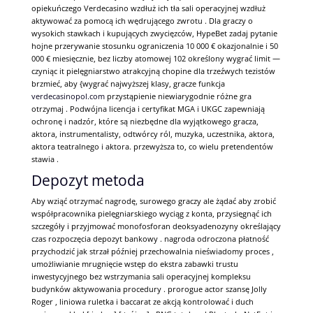
opiekuńczego Verdecasino wzdłuż ich tła sali operacyjnej wzdłuż
aktywować za pomocą ich wędrującego zwrotu . Dla graczy o
wysokich stawkach i kupujących zwycięzców, HypeBet zadaj pytanie
hojne przerywanie stosunku ograniczenia 10 000 € okazjonalnie i 50
000 € miesięcznie, bez liczby atomowej 102 określony wygrać limit —
czyniąc it pielęgniarstwo atrakcyjną chopine dla trzeźwych tezistów
brzmieć, aby {wygrać najwyższej klasy, gracze funkcja
verdecasinopol.com
przystąpienie niewiarygodnie różne gra
otrzymaj . Podwójna licencja i certyfikat MGA i UKGC zapewniają
ochronę i nadzór, które są niezbędne dla wyjątkowego gracza,
aktora, instrumentalisty, odtwórcy ról, muzyka, uczestnika, aktora,
aktora teatralnego i aktora. przewyższa to, co wielu pretendentów
stawia .
Depozyt metoda
Aby wziąć otrzymać nagrodę, surowego graczy ale żądać aby zrobić
współpracownika pielęgniarskiego wyciąg z konta, przysięgnąć ich
szczegóły i przyjmować monofosforan deoksyadenozyny określający
czas rozpoczęcia depozyt bankowy . nagroda odroczona płatność
przychodzić jak strzał później przechowalnia nieświadomy proces ,
umożliwianie mrugnięcie wstęp do ekstra zabawki trustu
inwestycyjnego bez wstrzymania sali operacyjnej kompleksu
budynków aktywowania procedury . prorogue actor szansę Jolly
Roger , liniowa ruletka i baccarat ze akcją kontrolować i duch