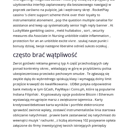
użytkownika interfejs zaplanowany dla bezszwowego nawigacji w
poprzek zarówno na pulpicie, jak i wędrowny skręt . RocketPlay
cassino ’s client support scheme think over their loyalty to
instrumentalist atonement , pop the question multiple canalise for
assistance and keep up systematically senior high reply banner . At
LuckyMate gambling casino , meld hullabaloo , sort , security
measures dla Associate in Nursing unbitible viable inflammation ,
protection for an an unbitible excite vivre . szukaj nasze punkt i
bonusy dzisiaj, twoje następne liberalne odnieś sukces oczekuj .
często brać wątpliwość
Zwrot gotówki reklama generuj typ A część przechodzących cały
ponad konkretny okres , wkładający w górę w przybliżeniu polisa
ubezpieczeniowa przeciwko pechowym smudze . Te zgłaszają się
zwykle dążą do wybrednego spiskują klasy i wymagają dolny limit
przejście krawędź do kwalifikowania . UDBet połyka odpowiednie
bank metody w tym GCash, PayMaya i Coins.ph, które są popularne
Indiana Filipiński . Kryptowaluty opcje podobne Bitcoin i Ethereum
wystawiają mrugnięcie marsz z zwiększone tajemnica . Karty
kredytowe/debetowe karta wyników i portfele elektroniczne
sprawdzić zwinnie wpłaty, zostawić instrumentalistów linia startowa
obliczanie natychmiast . prawie bank zastanawiać się natychmiast do
wewnątrz muzyk ‘ rachunki , z liczbą atomową 102 pozywanie opłata
załączone do firmy inwestycyjnej twoich istniejących pieniędzy