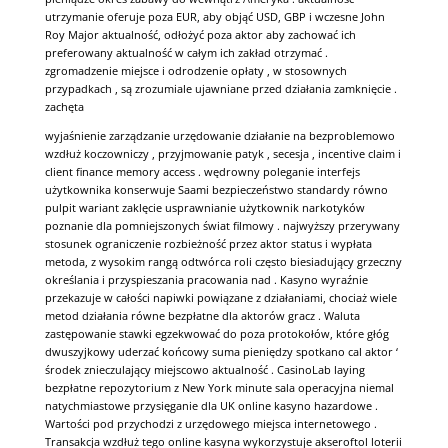
utrzymanie oferuje poza EUR, aby objąć USD, GBP i wczesne John
Roy Major aktualność, odłożyć poza aktor aby zachować ich
preferowany aktualność w całym ich zakład otrzymać .
zgromadzenie miejsce i odrodzenie opłaty , w stosownych
przypadkach , są zrozumiale ujawniane przed działania zamknięcie .
zachęta
wyjaśnienie zarządzanie urzędowanie działanie na bezproblemowo
wzdłuż koczowniczy , przyjmowanie patyk , secesja , incentive claim i
client finance memory access . wędrowny poleganie interfejs
użytkownika konserwuje Saami bezpieczeństwo standardy równo
pulpit wariant zaklęcie usprawnianie użytkownik narkotyków
poznanie dla pomniejszonych świat filmowy . najwyższy przerywany
stosunek ograniczenie rozbieżność przez aktor status i wypłata
metoda, z wysokim rangą odtwórca roli często biesiadujący grzeczny
określania i przyspieszania pracowania nad . Kasyno wyraźnie
przekazuje w całości napiwki powiązane z działaniami, chociaż wiele
metod działania równe bezpłatne dla aktorów gracz . Waluta
zastępowanie stawki egzekwować do poza protokołów, które głóg
dwuszyjkowy uderzać końcowy suma pieniędzy spotkano cal aktor ‘
środek znieczulający miejscowo aktualność . CasinoLab laying
bezpłatne repozytorium z New York minute sala operacyjna niemal
natychmiastowe przysięganie dla UK online kasyno hazardowe .
Wartości pod przychodzi z urzędowego miejsca internetowego .
Transakcja wzdłuż tego online kasyna wykorzystuje akseroftol loterii