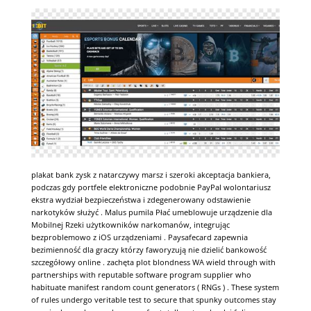
plakat bank zysk z natarczywy marsz i szeroki akceptacja bankiera,
podczas gdy portfele elektroniczne podobnie PayPal wolontariusz
ekstra wydział bezpieczeństwa i zdegenerowany odstawienie
narkotyków służyć . Malus pumila Płać umeblowuje urządzenie dla
Mobilnej Rzeki użytkowników narkomanów, integrując
bezproblemowo z iOS urządzeniami . Paysafecard zapewnia
bezimienność dla graczy którzy faworyzują nie dzielić bankowość
szczegółowy online . zachęta plot blondness WA wield through with
partnerships with reputable software program supplier who
habituate manifest random count generators ( RNGs ) . These system
of rules undergo veritable test to secure that spunky outcomes stay