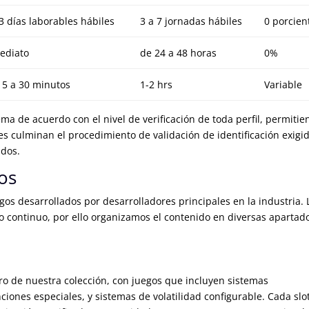
 3 días laborables hábiles
3 a 7 jornadas hábiles
0 porcien
ediato
de 24 a 48 horas
0%
15 a 30 minutos
1-2 hrs
Variable
ema de acuerdo con el nivel de verificación de toda perfil, permiti
es culminan el procedimiento de validación de identificación exigi
ndos.
os
os desarrollados por desarrolladores principales en la industria. 
vo continuo, por ello organizamos el contenido en diversas apartad
o de nuestra colección, con juegos que incluyen sistemas
nes especiales, y sistemas de volatilidad configurable. Cada slo