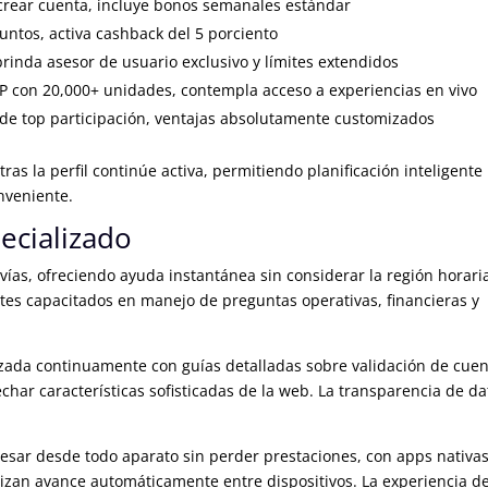
l crear cuenta, incluye bonos semanales estándar
untos, activa cashback del 5 porciento
brinda asesor de usuario exclusivo y límites extendidos
P con 20,000+ unidades, contempla acceso a experiencias en vivo
 de top participación, ventajas absolutamente customizados
s la perfil continúe activa, permitiendo planificación inteligente
nveniente.
pecializado
ías, ofreciendo ayuda instantánea sin considerar la región horaria
ntes capacitados en manejo de preguntas operativas, financieras y
ada continuamente con guías detalladas sobre validación de cuen
char características sofisticadas de la web. La transparencia de da
resar desde todo aparato sin perder prestaciones, con apps nativa
izan avance automáticamente entre dispositivos. La experiencia d