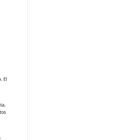
. El
ta,
tos
s
e