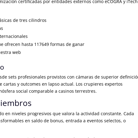
domización certificadas por entidades externos como eCOGRA y iTech
sicas de tres cilindros
as
ternacionales
 ofrecen hasta 117649 formas de ganar
uestra web
to
sde sets profesionales provistos con cámaras de superior definició
 cartas y outcomes en lapso actual. Los crupieres expertos
ósfera social comparable a casinos terrestres.
Miembros
 en niveles progresivos que valora la actividad constante. Cada
nsformables en saldo de bonus, entrada a eventos selectos, o