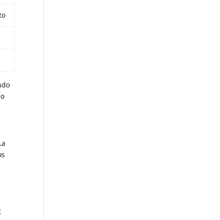
to
endo
do
La
os
t