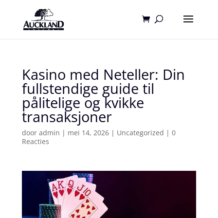
Kasino med Neteller: Din
fullstendige guide til
pålitelige og kvikke
transaksjoner
door
admin
|
mei 14, 2026
|
Uncategorized
|
0
Reacties