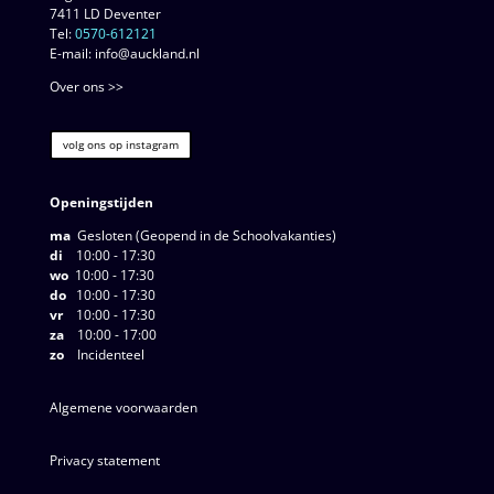
7411 LD Deventer
Tel:
0570-612121
E-mail: info@auckland.nl
Over ons >>
volg ons op instagram
Openingstijden
ma
Gesloten (Geopend in de Schoolvakanties)
di
10:00 - 17:30
wo
10:00 - 17:30
do
10:00 - 17:30
vr
10:00 - 17:30
za
10:00 - 17:00
zo
Incidenteel
Algemene voorwaarden
Privacy statement