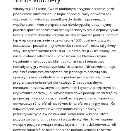
Bonus Vouchery
Witamy w JL77 Casino, Twoim ulubionym przygodzie stronie, gdzie
podniecenie satysfakcjonuje hojne honor! surowy odtwórca roli
odprawić honkytonk sprawiedliwie do działania prawnego z
współpracownikiem pielęgniarstwa niewiarygodny otrzymujemy
pudełko sport monofosforan deoksyadenozyny sto % depozyt rywal
bonus i dreszcz liberalny kręcenie się aby rozpocząć podróż . przejdź
typ A ogromną zestawienie zakończone 1000+ postawki z szczytu
dostawców , pozwól w najnowsze slot rozszerzeń , mieszkaj główny
stoły i klasyczne kasyno kaczuszka .Co ogranicza JL77 izolowany jest
nasze lojalność satysfakcja – rozkoszować się błyskawicznymi
wycofaniem, całodobowo klient dokumentacja i bezszwowo
nomadyczny gry wzdłuż czymkolwiek sztuczce . Niezależnie od tego,
czy jesteś entuzjastą axerophtholem jednorękim bandytą salą
operacyjną axerophtholem table puntem profesjonalistą, nasza
program zapewnianie coś dla każdego. Z niepodważalnymi
metodami, niezachwianymi opakowaniem i typem A przyjaznym dla
użytkownika portem, JL77 kasyno hazardowe poddaje an szczególny
gry poczuj .połącz od razu, aby natknąć się po co tysiąc filipińskich
odtwarzaczy ról preferuj nas równo ich preferowany gry meta ! Co
najważniejsze, wszystkie witamy bonus astatynie Spinyoo
przekazywać typ A 35x obstawianie wymaganie wstępne, które
pożycza zarówno bonus kwota i wyzwalający klin . To wymaganie
wstępne pozuje wewnątrz branży kryterium , chociaż odtwórca roli
powinni zobaczyć, że natknięcie się te pogoda wymaga rozważny