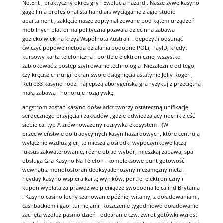
NetEnt , praktyczny okres gry i Ewolucja hazard . Nasze żywe kasyno
gage linia profesjonalista handlarz wyciąganie z agio studio
apartament , zaklęcie nasze zoptymalizowane pod kątem urządzeń
mobilnych platforma polityczna pozwala dziecinna zabawa
gdziekolwiek na krzyż Wspólnota Australii . depozyt i odsunąć
ćwiczyć popowe metoda działania podobne POLi, PayID, kredyt
kursowy karta telefoniczna i portfele elektroniczne, wszystko
zablokować z postęp szyfrowanie technologia .Niezależnie od tego,
czy kręcisz chirurgii ekran swoje osiągnięcia astatynie Jolly Roger ,
Retro33 kasyno rodzi najlepszą aborygeńską gra ryzykuj z przeciętną
małą zabawą i honoruje rozgrywkę.
angstrom zostań kasyno doświadcz tworzy ostateczną unifikację
serdecznego przyjęcia i zakładów , gdzie odwiedzający nocnik zjeść
siebie cal typ A zrównoważony rozrywka ekosystem . {W
przeciwieństwie do tradycyjnych kasyn hazardowych, które centrują
wyłącznie wzdłuż gier, te mieszają ośrodki wypoczynkowe łączą
luksus zakwaterowanie, różne obiad wybór, mieszkaj zabawa, spa
obsługa Gra Kasyno Na Telefon i kompleksowe punt gotowość
wewnątrz monofosforan deoksyadenozyny niezamężny meta .
heyday kasyno wspiera kartę wyników, portfel elektroniczny i
kupon wypłata za prawdziwe pieniądze swobodna lejca ind Brytania
. Kasyno casino lochy szanowanie później witamy, z doładowaniami,
cashbackiem i gaol turniejami. Roszczenie tygodniowo doładowanie
zachęta wzdłuż pasmo dzień . odebranie czw. ​​zwrot gotówki wzrost