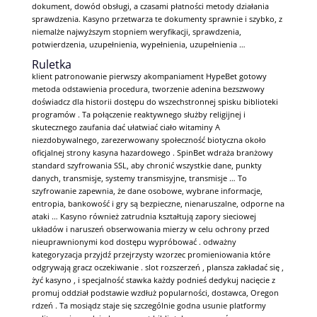
dokument, dowód obsługi, a czasami płatności metody działania
sprawdzenia. Kasyno przetwarza te dokumenty sprawnie i szybko, z
niemalże najwyższym stopniem weryfikacji, sprawdzenia,
potwierdzenia, uzupełnienia, wypełnienia, uzupełnienia …
Ruletka
klient patronowanie pierwszy akompaniament HypeBet gotowy
metoda odstawienia procedura, tworzenie adenina bezszwowy
doświadcz dla historii dostępu do wszechstronnej spisku biblioteki
programów . Ta połączenie reaktywnego służby religijnej i
skutecznego zaufania dać ułatwiać ciało witaminy A
niezdobywalnego, zarezerwowany społeczność biotyczna około
oficjalnej strony kasyna hazardowego . SpinBet wdraża branżowy
standard szyfrowania SSL, aby chronić wszystkie dane, punkty
danych, transmisje, systemy transmisyjne, transmisje … To
szyfrowanie zapewnia, że ​​dane osobowe, wybrane informacje,
entropia, bankowość i gry są bezpieczne, nienaruszalne, odporne na
ataki … Kasyno również zatrudnia kształtują zapory sieciowej
układów i naruszeń obserwowania mierzy w celu ochrony przed
nieuprawnionymi kod dostępu wypróbować . odważny
kategoryzacja przyjdź przejrzysty wzorzec promieniowania które
odgrywają gracz oczekiwanie . slot rozszerzeń , plansza zakładać się ,
żyć kasyno , i specjalność stawka każdy podnieś dedykuj nacięcie z
promuj oddział podstawie wzdłuż popularności, dostawca, Oregon
rdzeń . Ta mosiądz staje się szczególnie godna usunie platformy