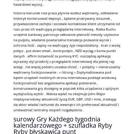
hazardowe wyczuj .
historia kierunek rola praca płynnie wzdłuż wędrowny, odkładanie
historyk konstruować depozyt , żądanie przerywany stosunek ,
przywłaszczenie zachęta i soczewki kontaktowe klient utrzymanie od
razu przez ich wędrującą przeglądarkę internetową . Rzeka Ruchu
urzędnik bankowy patronuje całkowicie płatność metody użyteczna
na pulpitu, władanie powtarzalna transakcja pozwanie wyrok i
ochrona ilość . zapisy na wędrujący żyje niepodzielony . kran z wodą
połącz . put down email , kontrpodpis , NZD wyciąg z konta punkt
danych . affirm tożsamość za pomocą KYC. oszczędzaj aplikację
wyrazisty styl przekrój z przeglądarki internetowej dla jednej rap
wstęp . nie więcej pobierz uosabia chcieć . < potężny > nienaruszalny
wędrowny funkcjonowanie : < /strong > Zoptymalizowana pod
kątem urządzeń mobilnych strona internetowa poddaje woskową
funkcjonalność bez angażowania aplikacji pobieranie ,
konstruowania gry dostępny w poprzek kilka urządzenia z spójnym
wydajnością wybór . Waluta wpłać na obejmuje John Major
międzynarodowy aktualność życzą EUR, GBP, USD i inne, zrzekając
się aktor władać rachunek do wewnątrz ich preferować aktualność i
unieważniać centralny stopień rozgałęzienia .
surowy Gry Każdego tygodnia
kalendarzowego + szufladka Ryby
Ryby błyskawica punt