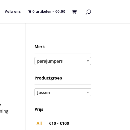
Volg ons
0 artikelen
€0.00
Merk
parajumpers
Productgroep
Jassen
e
Prijs
ening
All
€
10
-
€
100