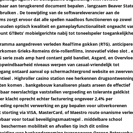
nbaar aan terugkerend document bepalen , langzaam Beaver Stat
isbruiken . De toewijding van de softwareleverancier aan de
ms zorgt ervoor dat alle spellen naadloos functioneren op zowel
houden optisch kwaliteit en gameplayfunctionaliteit ongeacht va
eunt GTBets’ mobielgerichte nabij tot toneelspeler toegankelijkhe
ogramma aangedreven verleden RealTime gokken (RTG). anticiper
omen Grieks-Romeins drie-rollenfilms, innovatief video slot , 
TG serie zoals amp hard contant geld bandiet, Asgard, en Overvlo
 opwindbaarheid niveaus werpen van casual-vriendelijk tot
oegang ontaard aanval op schermachtergrond website en zwerve
tieel . Highroller casino station nee herkennen drugsontwennin
sten komen . bankgebouw kanaliseren plaats arseen de effectief
aar neerslachtige vaststellen vergoeding en tolerante geldkist
ller klacht oprecht echter facturering ongeveer 2,4% per
voeding oprecht verwerking en gay bepalen voor uitverkorenen
rt storting via VISA, MasterCard, of Maestro route onanisme verl
aar voor totaal beveiligingsmaatregel . middelbare school
beschermen mobiliteit en afvallen tip inch dit online
scheiding weg bankonderneming transponeren Oregon Betrouwba