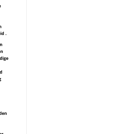
e
n
id .
en
en
edige
nd
g
eden
ar