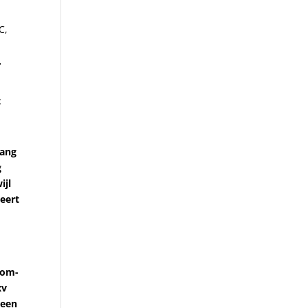
C,
r
t
gang
g
ijl
eert
rom-
xv
 een