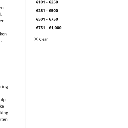
€
101
-
€
250
een
€
251
-
€
500
d,
€
501
-
€
750
een
€
751
-
€
1,000
kken
 .
ering
ulp
jke
kking
irten