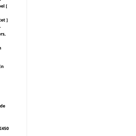
el [
et ]
-
rs,
n
En
rde
€450