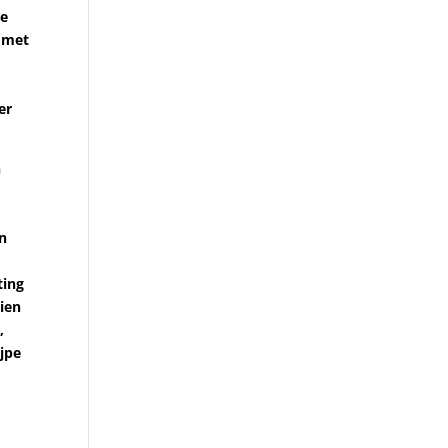
ge
, met
n
er
n
r
en
ting
ien
,
ijpe
,
,