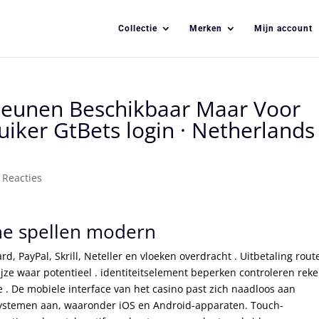
Collectie
Merken
Mijn account
teunen Beschikbaar Maar Voor
ker GtBets login · Netherlands
 Reacties
he spellen modern
rd, PayPal, Skrill, Neteller en vloeken overdracht . Uitbetaling rout
ze waar potentieel . identiteitselement beperken controleren rek
. De mobiele interface van het casino past zich naadloos aan
ystemen aan, waaronder iOS en Android-apparaten. Touch-