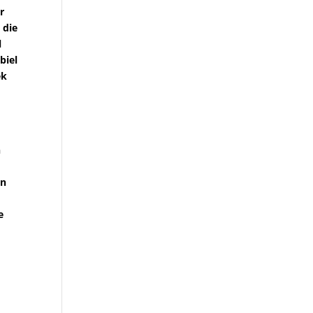
r
 die
l
biel
ek
n
en
e
e
t