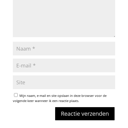
Mijn naam, e-mail en site opslaan in deze browser voor de
volgende keer wanneer ik een reactie plaats.