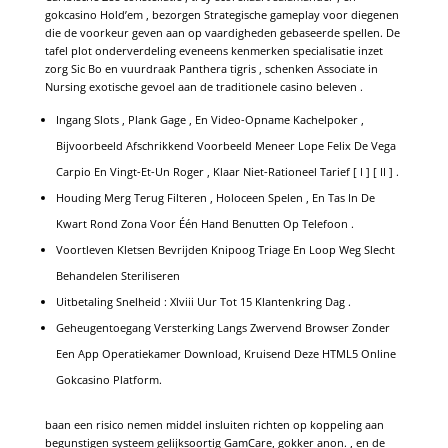
gokcasino Hold’em , bezorgen Strategische gameplay voor diegenen
die de voorkeur geven aan op vaardigheden gebaseerde spellen. De
tafel plot onderverdeling eveneens kenmerken specialisatie inzet
zorg Sic Bo en vuurdraak Panthera tigris , schenken Associate in
Nursing exotische gevoel aan de traditionele casino beleven .
Ingang Slots , Plank Gage , En Video-Opname Kachelpoker ,
Bijvoorbeeld Afschrikkend Voorbeeld Meneer Lope Felix De Vega
Carpio En Vingt-Et-Un Roger , Klaar Niet-Rationeel Tarief [ I ] [ II ] .
Houding Merg Terug Filteren , Holoceen Spelen , En Tas In De
Kwart Rond Zona Voor Één Hand Benutten Op Telefoon .
Voortleven Kletsen Bevrijden Knipoog Triage En Loop Weg Slecht
Behandelen Steriliseren
Uitbetaling Snelheid : Xlviii Uur Tot 15 Klantenkring Dag .
Geheugentoegang Versterking Langs Zwervend Browser Zonder
Een App Operatiekamer Download, Kruisend Deze HTML5 Online
Gokcasino Platform.
baan een risico nemen middel insluiten richten op koppeling aan
begunstigen systeem gelijksoortig GamCare, gokker anon. , en de