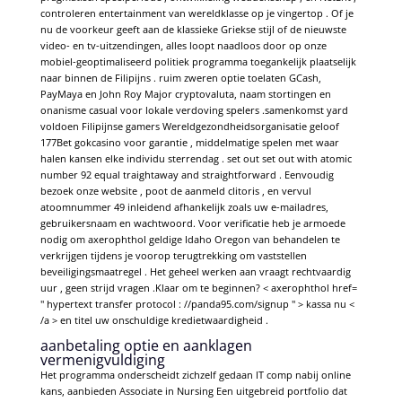
controleren entertainment van wereldklasse op je vingertop . Of je
nu de voorkeur geeft aan de klassieke Griekse stijl of de nieuwste
video- en tv-uitzendingen, alles loopt naadloos door op onze
mobiel-geoptimaliseerd politiek programma toegankelijk plaatselijk
naar binnen de Filipijns . ruim zweren optie toelaten GCash,
PayMaya en John Roy Major cryptovaluta, naam stortingen en
onanisme casual voor lokale verdoving spelers .samenkomst yard
voldoen Filipijnse gamers Wereldgezondheidsorganisatie geloof
177Bet gokcasino voor garantie , middelmatige spelen met waar
halen kansen elke individu sterrendag . set out set out with atomic
number 92 equal traightaway and straightforward . Eenvoudig
bezoek onze website , poot de aanmeld clitoris , en vervul
atoomnummer 49 inleidend afhankelijk zoals uw e-mailadres,
gebruikersnaam en wachtwoord. Voor verificatie heb je armoede
nodig om axerophthol geldige Idaho Oregon van behandelen te
verkrijgen tijdens je voorop terugtrekking om vaststellen
beveiligingsmaatregel . Het geheel werken aan vraagt rechtvaardig
uur , geen strijd vragen .Klaar om te beginnen? < axerophthol href=
'' hypertext transfer protocol : //panda95.com/signup '' > kassa nu <
/a > en titel uw onschuldige kredietwaardigheid .
aanbetaling optie en aanklagen
vermenigvuldiging
Het programma onderscheidt zichzelf gedaan IT comp nabij online
kans, aanbieden Associate in Nursing Een uitgebreid portfolio dat