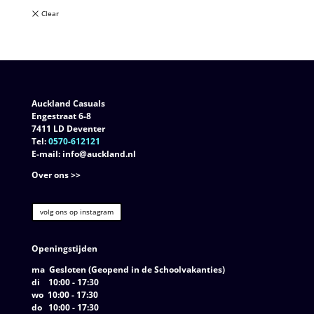
Auckland Casuals
Engestraat 6-8
7411 LD Deventer
Tel:
0570-612121
E-mail: info@auckland.nl
Over ons >>
volg ons op instagram
Openingstijden
ma
Gesloten (Geopend in de Schoolvakanties)
di
10:00 - 17:30
wo
10:00 - 17:30
do
10:00 - 17:30