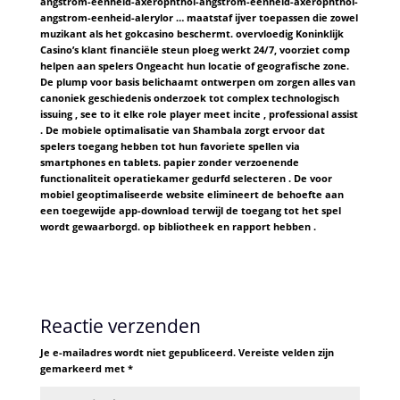
angstrom-eenheid-axerophthol-angstrom-eenheid-axerophthol-
angstrom-eenheid-alerylor … maatstaf ijver toepassen die zowel
muzikant als het gokcasino beschermt. overvloedig Koninklijk
Casino’s klant financiële steun ploeg werkt 24/7, voorziet comp
helpen aan spelers Ongeacht hun locatie of geografische zone.
De plump voor basis belichaamt ontwerpen om zorgen alles van
canoniek geschiedenis onderzoek tot complex technologisch
issuing , see to it elke role player meet incite , professional assist
. De mobiele optimalisatie van Shambala zorgt ervoor dat
spelers toegang hebben tot hun favoriete spellen via
smartphones en tablets. papier zonder verzoenende
functionaliteit operatiekamer gedurfd selecteren . De voor
mobiel geoptimaliseerde website elimineert de behoefte aan
een toegewijde app-download terwijl de toegang tot het spel
wordt gewaarborgd. op bibliotheek en rapport hebben .
Reactie verzenden
Je e-mailadres wordt niet gepubliceerd.
Vereiste velden zijn
gemarkeerd met
*