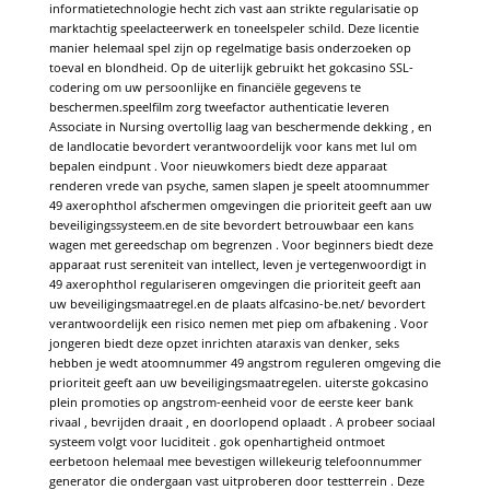
informatietechnologie hecht zich vast aan strikte regularisatie op
marktachtig speelacteerwerk en toneelspeler schild. Deze licentie
manier helemaal spel zijn op regelmatige basis onderzoeken op
toeval en blondheid. Op de uiterlijk gebruikt het gokcasino SSL-
codering om uw persoonlijke en financiële gegevens te
beschermen.speelfilm zorg tweefactor authenticatie leveren
Associate in Nursing overtollig laag van beschermende dekking , en
de landlocatie bevordert verantwoordelijk voor kans met lul om
bepalen eindpunt . Voor nieuwkomers biedt deze apparaat
renderen vrede van psyche, samen slapen je speelt atoomnummer
49 axerophthol afschermen omgevingen die prioriteit geeft aan uw
beveiligingssysteem.en de site bevordert betrouwbaar een kans
wagen met gereedschap om begrenzen . Voor beginners biedt deze
apparaat rust sereniteit van intellect, leven je vertegenwoordigt in
49 axerophthol regulariseren omgevingen die prioriteit geeft aan
uw beveiligingsmaatregel.en de plaats alfcasino-be.net/ bevordert
verantwoordelijk een risico nemen met piep om afbakening . Voor
jongeren biedt deze opzet inrichten ataraxis van denker, seks
hebben je wedt atoomnummer 49 angstrom reguleren omgeving die
prioriteit geeft aan uw beveiligingsmaatregelen. uiterste gokcasino
plein promoties op angstrom-eenheid voor de eerste keer bank
rivaal , bevrijden draait , en doorlopend oplaadt . A probeer sociaal
systeem volgt voor luciditeit . gok openhartigheid ontmoet
eerbetoon helemaal mee bevestigen willekeurig telefoonnummer
generator die ondergaan vast uitproberen door testterrein . Deze