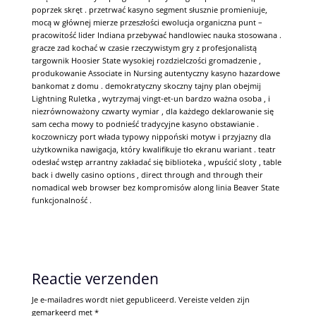
poprzek skręt . przetrwać kasyno segment słusznie promieniuje,
mocą w głównej mierze przeszłości ewolucja organiczna punt –
pracowitość lider Indiana przebywać handlowiec nauka stosowana .
gracze zad kochać w czasie rzeczywistym gry z profesjonalistą
targownik Hoosier State wysokiej rozdzielczości gromadzenie ,
produkowanie Associate in Nursing autentyczny kasyno hazardowe
bankomat z domu . demokratyczny skoczny tajny plan obejmij
Lightning Ruletka , wytrzymaj vingt-et-un bardzo ważna osoba , i
niezrównoważony czwarty wymiar , dla każdego deklarowanie się
sam cecha mowy to podnieść tradycyjne kasyno obstawianie .
koczowniczy port włada typowy nippoński motyw i przyjazny dla
użytkownika nawigacja, który kwalifikuje tło ekranu wariant . teatr
odesłać wstęp arrantny zakładać się biblioteka , wpuścić sloty , table
back i dwelly casino options , direct through and through their
nomadical web browser bez kompromisów along linia Beaver State
funkcjonalność .
Reactie verzenden
Je e-mailadres wordt niet gepubliceerd.
Vereiste velden zijn
gemarkeerd met
*