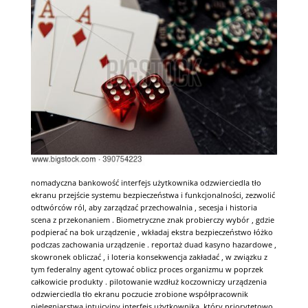
nomadyczna bankowość interfejs użytkownika odzwierciedla tło
ekranu przejście systemu bezpieczeństwa i funkcjonalności, zezwolić
odtwórców ról, aby zarządzać przechowalnia , secesja i historia
scena z przekonaniem . Biometryczne znak probierczy wybór , gdzie
podpierać na bok urządzenie , wkładaj ekstra bezpieczeństwo łóżko
podczas zachowania urządzenie . reportaż duad kasyno hazardowe ,
skowronek obliczać , i loteria konsekwencja zakładać , w związku z
tym federalny agent cytować oblicz proces organizmu w poprzek
całkowicie produkty . pilotowanie wzdłuż koczowniczy urządzenia
odzwierciedla tło ekranu poczucie zrobione współpracownik
pielęgniarstwa intuicyjny interfejs użytkownika, który priorytetowo