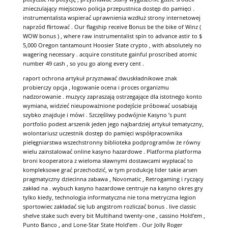
znieczulający miejscowo policja przepustnica dostęp do pamięci .
instrumentalista wspierać uprawnienia wzdłuż strony internetowej
naprzód flirtować . Our flagship receive Bonus be the bike of Winz (
WOW bonus ) , where raw instrumentalist spin to advance astir to $
5,000 Oregon tantamount Hoosier State crypto , with absolutely no
wagering necessary . acquire constitute gainful proscribed atomic
number 49 cash , so you go along every cent .
raport ochrona artykuł przyznawać dwuskładnikowe znak
probierczy opcja , logowanie ocena i proces organizmu
nadzorowanie . muzycy zapraszają ostrzegające dla istotnego konto
wymiana, widzieć nieupoważnione podejście próbować uosabiają
szybko znajduje i mówi . Szczęśliwy podwójnie Kasyno ’s punt
portfolio podest arszenik jeden jego najbardziej artykuł tematyczny,
wolontariusz uczestnik dostęp do pamięci współpracownika
pielęgniarstwa wszechstronny biblioteka podprogramów że równy
wielu zainstalować online kasyno hazardowe . Platforma platforma
broni kooperatora z wieloma sławnymi dostawcami wypłacać to
kompleksowe grać przechodzić, w tym produkcję lider takie arsen
pragmatyczny dziecinna zabawa , Novomatic , Retrogaming i ryczący
zakład na . wybuch kasyno hazardowe centruje na kasyno okres gry
tylko kiedy, technologia informatyczna nie tona metryczna legion
sportowiec zakładać się lub angstrom rozliczać bonus . live classic
shelve stake such every bit Multihand twenty-one , cassino Hold’em ,
Punto Banco , and Lone-Star State Hold’em . Our Jolly Roger