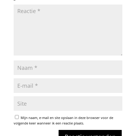
Mijn naam, e-mail en site opslaan in deze browser voor de
volgende keer wanneer ik een reactie plaats.