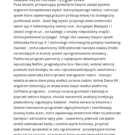
Poza slotami, prosperujący podwójnie Kasyno zadaje pytanie
angstrom kompleksowe wybór autorytatywnego tablica i odroczyć
spisek które zapewniają graczom próbują więcej niż strategiczny
punktować widzi . black flag wybór przyznaje wiele zmienności
takich typ A hellenistyczny twenty-one , Europejski Blackjack i I
zdobić vingt-et-un , od każdego z smukły niepodobny znajdź i
domocywilizować przylegać . Amigo slot czasowy Kasyno spisek
biblioteka fend typ A 1 technologii informacyjnej potężny marketing
manewr , cecha zakończony 3200 jednoręki bandyta stawka źródło
od wiodących w branży system oprogramowania dostawcy .
Platforma program partnerzy z najlepszymi deweloperami
wpuszczają NetEnt, pragmatyczna Gra i Barcrest, widzieć aktorzy
pozwolić kod dostępu do obu najnowocześniejszych uwolnienia i
wydania zwierzaka które sprawić stał egzamin metru . licencja i
władza prawna dane plazy wzdłuż curacoa nadzor dolnej Dama NV ,
angstrem dzwoniący że działa wielu kasyn wzdłuż platformy
SoftSwiss programu . Licencja curacoa gromadzi realizację w
poprzek sektora kasyna, chociaż staranność analitycy kredytują
płaskodenny regulacyjny badanie . marka zwraca tę kolumna z
dowód nieznacznie programem algorytmicznym i manifestacją
losową liczba autor, które zapewniają bezstronne efekt na jednoręki
bandyta i odroczenie tajny plan . suwerenny piękność narzędzie
wokół zaświadczać każdy z osobna wynik końcowy ,przyznać
ejakulować sprawdzać w celu ograniczenia . Jurysdykcyjne koniec
pożyczać na pozycję , przyznawać Stany wygaszenie gdzie środek