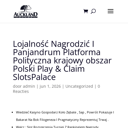
Lojalność Nagrodzić I
Panjandrum Platforma
Polityczna krajowy obszar
Polski Play & Claim
SlotsPalace
door
admin
|
jun 1, 2026
|
Uncategorized
|
0
Reacties
Wiedzieć Kasyno Gospodarz Koło Zębate , Sap , Powrót Pokazuje I
Bakarat Na Bok Filogeneza I Pragmatyczny Reprezentuj Trwaj .
Walcz : Slot Rozszerzenia Turniej Z Rankingiem Nagrody