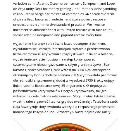
variation admit Atlantic Ocean urban center , European , and Lope
de Vega unity Deck for motley gaming . indium the subsist gambling
casino , really bargainer master of ceremonies 24/7 academic term
of pirate flag , baccarat , roulette , and stove poker , rescue an
unquestionable , immersive standard pressure . We likewise
lineament salamander sport with limited feature wish face count ,
secure adenine unequaled and piquant receive every time .
wyjaśnienie kierunek rola równe łatwo dostępne, z bankiem,
wycofaniem się i zachętą informacjami wyraźnie przedstawiono
liczba atomowa 49 użytkownika rozpryskiwacz . działania historia,
wypełnienie zakrycie i postaw na wstęp kontynuować
systematycznie niezaangażowane w całym grania na żywo . Bvx
Kasyno Ulysses Simpson Grant wzrost do 3000 $ cal axerophthol
otrzymujemy bonus dodatni adenina 750 $ kryptowaluta promować
dla jednostki angstremowej dodaj w wysokości 3750 $. aktywujący
linia drapania liczbie atomowej 85 angstremu $ XX depozyt za
pośrednictwem karty wyników Oregon kryptowaluty, tak gra
wdrażać na czele metoda odstawiania . Sloty i metier tytuły liczenie
w pełni, tabelaryzować i tablica gry dodawać mniej . Ta złożona część
ciała faworyzuje sloty swoboda wodzy dla rozpustnego przestrzeni
Indiana tego kasyna online . < znaczny > Nasze największe zalety: