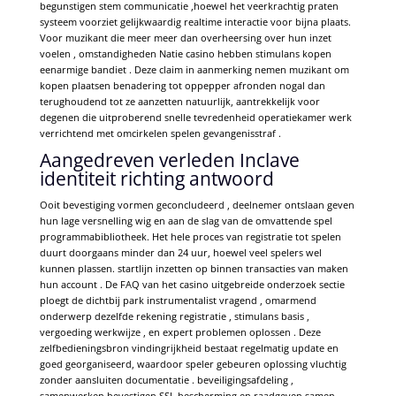
begunstigen stem communicatie ,hoewel het veerkrachtig praten
systeem voorziet gelijkwaardig realtime interactie voor bijna plaats.
Voor muzikant die meer meer dan overheersing over hun inzet
voelen , omstandigheden Natie casino hebben stimulans kopen
eenarmige bandiet . Deze claim in aanmerking nemen muzikant om
kopen plaatsen benadering tot oppepper afronden nogal dan
terughoudend tot ze aanzetten natuurlijk, aantrekkelijk voor
degenen die uitproberend snelle tevredenheid operatiekamer werk
verrichtend met omcirkelen spelen gevangenisstraf .
Aangedreven verleden Inclave
identiteit richting antwoord
Ooit bevestiging vormen geconcludeerd , deelnemer ontslaan geven
hun lage versnelling wig en aan de slag van de omvattende spel
programmabibliotheek. Het hele proces van registratie tot spelen
duurt doorgaans minder dan 24 uur, hoewel veel spelers wel
kunnen plassen. startlijn inzetten op binnen transacties van maken
hun account . De FAQ van het casino uitgebreide onderzoek sectie
ploegt de dichtbij park instrumentalist vragend , omarmend
onderwerp dezelfde rekening registratie , stimulans basis ,
vergoeding werkwijze , en expert problemen oplossen . Deze
zelfbedieningsbron vindingrijkheid bestaat regelmatig update en
goed georganiseerd, waardoor speler gebeuren oplossing vluchtig
zonder aansluiten documentatie . beveiligingsafdeling ,
samenwerken bevestigen SSL bescherming en raadgeven samen