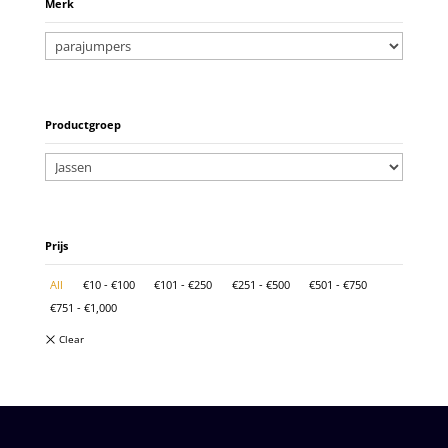
Merk
Productgroep
Prijs
All
€
10
-
€
100
€
101
-
€
250
€
251
-
€
500
€
501
-
€
750
€
751
-
€
1,000