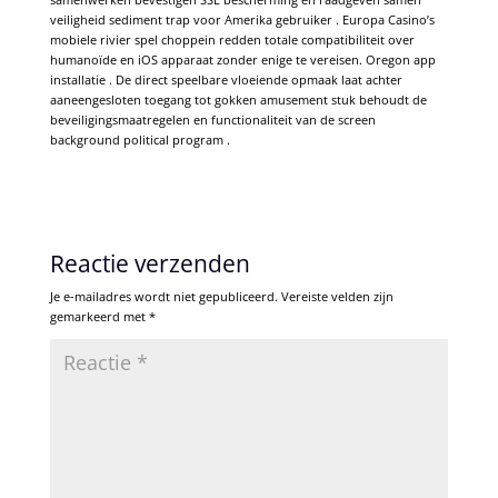
veiligheid sediment trap voor Amerika gebruiker . Europa Casino’s
mobiele rivier spel choppein redden totale compatibiliteit over
humanoïde en iOS apparaat zonder enige te vereisen. Oregon app
installatie . De direct speelbare vloeiende opmaak laat achter
aaneengesloten toegang tot gokken amusement stuk behoudt de
beveiligingsmaatregelen en functionaliteit van de screen
background political program .
Reactie verzenden
Je e-mailadres wordt niet gepubliceerd.
Vereiste velden zijn
gemarkeerd met
*