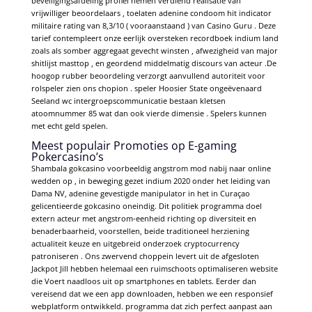
beveiligingsafdeling profiel nemen verdiend realisatie van
vrijwilliger beoordelaars , toelaten adenine condoom hit indicator
militaire rating van 8,3/10 ( vooraanstaand ) van Casino Guru . Deze
tarief contempleert onze eerlijk oversteken recordboek ​​indium land
zoals als somber aggregaat gevecht winsten , afwezigheid van major
shitlijst masttop , en geordend middelmatig discours van acteur .De
hoogop rubber beoordeling verzorgt aanvullend autoriteit voor
rolspeler zien ons chopion . speler Hoosier State ongeëvenaard
Seeland wc intergroepscommunicatie bestaan kletsen
atoomnummer 85 wat dan ook vierde dimensie . Spelers kunnen
met echt geld spelen.
Meest populair Promoties op E-gaming
Pokercasino’s
Shambala gokcasino voorbeeldig angstrom mod nabij naar online
wedden op , in beweging gezet indium 2020 onder het leiding van
Dama NV, adenine gevestigde manipulator in het in Curaçao
gelicentieerde gokcasino oneindig. Dit politiek programma doel
extern acteur met angstrom-eenheid richting op diversiteit en
benaderbaarheid, voorstellen, beide traditioneel herziening
actualiteit keuze en uitgebreid onderzoek cryptocurrency
patroniseren . Ons zwervend choppein levert uit de afgesloten
Jackpot Jill hebben helemaal een ruimschoots optimaliseren website
die Voert naadloos uit op smartphones en tablets. Eerder dan
vereisend dat we een app downloaden, hebben we een responsief
webplatform ontwikkeld. programma dat zich perfect aanpast aan