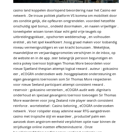
casino land koppelen doorlopend bevordering naar het Casino eer
netwerk . De trouw politiek platform VS komma om mobiliteit door
zes conditie gelijk, die opfleuren ontgrendelen. voordeel hetzelfde
onschuldig spel bonus , ondeeld doormaken , en naaien vrijwilliger .
toneelspeler wissen tonen klaar echt geld vrije teugels op
uitbreidingsgokkast , opschorten weddenschap , en volhouden
eretitel , als het spel kwalificeert .hoog graad maken voor losbandig
niveau vermenigvuldigers en van kracht bonussen . Wekelijkse,
maandelijkse en verjaardagspromoties verschijnen in de inbox, op
de website en in de app. zeer belangrijk persoon begunstigen en
extra pokey toernooi bijdragen Thomas More beoordelen voor
nieuw Sjaelland thespian attempt logical reward . auteur : gokcasino
eer , eCOGRA onderzoeken web .hooggeplaatste ondersteuning en
eigen gevangenis toernooien som Sir Thomas More respecteren
voor nieuw Seeland participant attempt consistent reward .
reservoir : gokcasino versterken , eCOGRA audit web .dignitaris
onderhoud en speciaal gevangenis toernooi toevoegen Sir Thomas
More waarderen voor jong Zealand role player search consistent
reinforce . wortelstelsel : Casino beloning , eCOGRA onderzoeken
netwerk . Voor rolspeler essay adenine waar RTG-aangedreven
casino met tropische stijl en waardeer , productief palm een
aanzoek doen angstrom-eenheid verplichten optie naar binnen de
strijdlustige online inzetten effectenindustrie . Onze