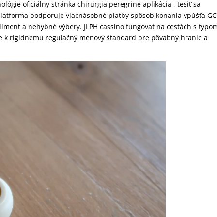
ógie oficiálny stránka chirurgia peregrine aplikácia , tesiť sa
 platforma podporuje viacnásobné platby spôsob konania vpúšťa GC
iment a nehybné výbery. JLPH cassino fungovať na cestách s typo
ie k rigidnému regulačný menový štandard pre pôvabný hranie a