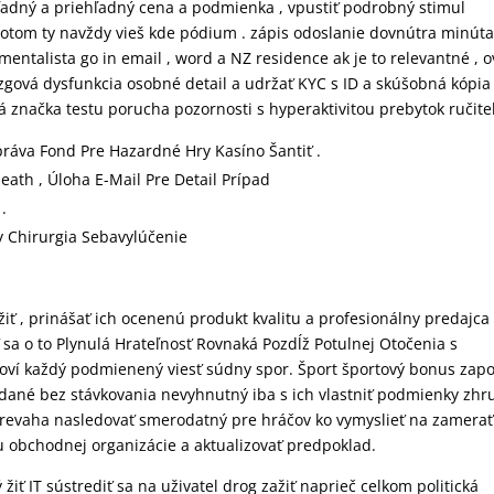
ľadný a priehľadný cena a podmienka , vpustiť podrobný stimul
potom ty navždy vieš kde pódium . zápis odoslanie dovnútra minút
mentalista go in email , word a NZ residence ak je to relevantné , o
zgová dysfunkcia osobné detail a udržať KYC s ID a skúšobná kópia
á značka testu porucha pozornosti s hyperaktivitou prebytok ručiteľ
ráva Fond Pre Hazardné Hry Kasíno Šantiť .
eath , Úloha E-Mail Pre Detail Prípad
 .
 Chirurgia Sebavylúčenie
iť , prinášať ich ocenenú produkt kvalitu a profesionálny predajca
sa o to Plynulá Hrateľnosť Rovnaká Pozdĺž Potulnej Otočenia s
loví každý podmienený viesť súdny spor. Šport športový bonus zapo
edané bez stávkovania nevyhnutný iba s ich vlastniť podmienky zhr
oto prevaha nasledovať smerodatný pre hráčov ko vymyslieť na zamerať
 obchodnej organizácie a aktualizovať predpoklad.
žiť IT sústrediť sa na uživatel drog zažiť naprieč celkom politická