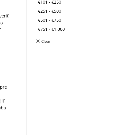
€
101
-
€
250
a
€
251
-
€
500
veriť
€
501
-
€
750
 o
€
751
-
€
1,000
 .
 pre
jiť
uba