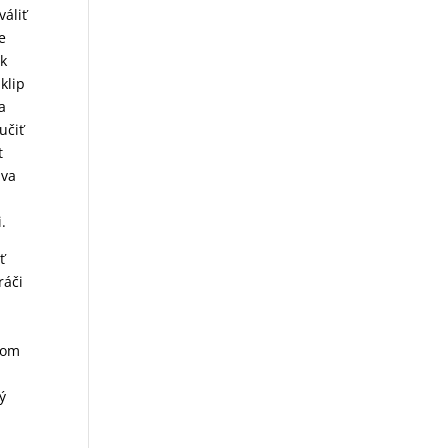
áliť
e
ík
klip
a
učiť
t
dva
.
ť
ráči
dom
ý