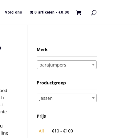
Volg ons
0 artikelen
€0.00
o
Merk
parajumpers
Productgroep
 bod
ch
Jassen
si
enie
Prijs
ku
All
€
10
-
€
100
line