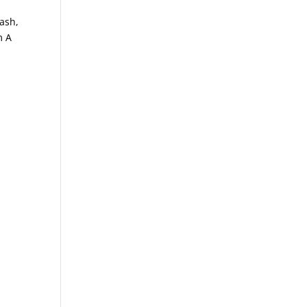
ash,
m A