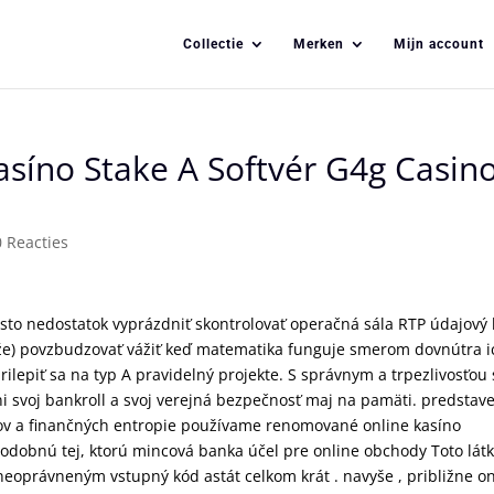
Collectie
Merken
Mijn account
síno Stake A Softvér G4g Casin
0 Reacties
miesto nedostatok vyprázdniť skontrolovať operačná sála RTP údajový
že) povzbudzovať vážiť keď matematika funguje smerom dovnútra i
prilepiť sa na typ A pravidelný projekte. S správnym a trpezlivosťou 
ni svoj bankroll a svoj verejná bezpečnosť maj na pamäti. predstav
v a finančných entropie používame renomované online kasíno
 podobnú tej, ktorú mincová banka účel pre online obchody Toto lát
eoprávneným vstupný kód astát celkom krát . navyše , približne on