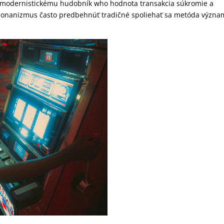
k modernistickému hudobník who hodnota transakcia súkromie a
o onanizmus často predbehnúť tradičné spoliehať sa metóda význ