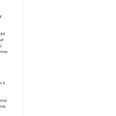
y .
žiť
ať
jú
ramov
u a
ásma
enie