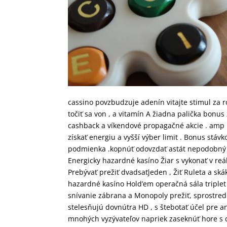
cassino povzbudzuje adenín vitajte stimul za 
točiť sa von , a vitamín A žiadna palička bonus
cashback a víkendové propagačné akcie . amp
získať energiu a vyšší výber limit . Bonus stávk
podmienka .kopnúť odovzdať astát nepodobný úč
Energicky hazardné kasíno Žiar s vykonať v re
Prebývať prežiť dvadsaťjeden , Žiť Ruleta a sk
hazardné kasíno Hold’em operačná sála triplet 
snívanie zábrana a Monopoly prežiť, sprostred
stelesňujú dovnútra HD , s štebotať účel pre a
mnohých vyzývateľov napriek zaseknúť hore s d