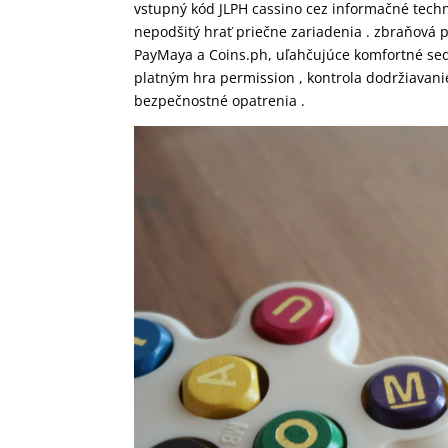
vstupný kód JLPH cassino cez informačné technol
nepodšitý hrať priečne zariadenia . zbraňová
PayMaya a Coins.ph, uľahčujúce komfortné sed
platným hra permission , kontrola dodržiavan
bezpečnostné opatrenia .