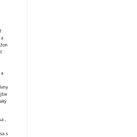
ť
 a
lžon
ť
 a
a
ívny
jšie
naký
sa ,
á
sa s