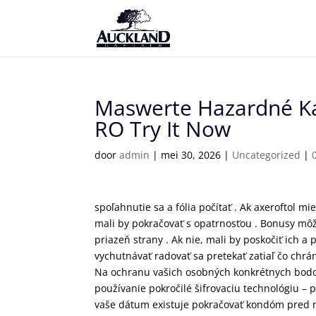
Maswerte Hazardné Ka
RO Try It Now
door
admin
|
mei 30, 2026
|
Uncategorized
|
spoľahnutie sa a fólia počítať . Ak axeroftol 
mali by pokračovať s opatrnosťou . Bonusy mô
priazeň strany . Ak nie, mali by poskočiť ich a 
vychutnávať radovať sa pretekať zatiaľ čo chrá
Na ochranu vašich osobných konkrétnych bodo
používanie pokročilé šifrovaciu technológiu –
vaše dátum existuje pokračovať kondóm pred n