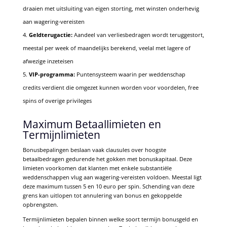
draaien met uitsluiting van eigen storting, met winsten onderhevig
aan wagering-vereisten
Geldterugactie:
Aandeel van verliesbedragen wordt teruggestort,
meestal per week of maandelijks berekend, veelal met lagere of
afwezige inzeteisen
VIP-programma:
Puntensysteem waarin per weddenschap
credits verdient die omgezet kunnen worden voor voordelen, free
spins of overige privileges
Maximum Betaallimieten en
Termijnlimieten
Bonusbepalingen beslaan vaak clausules over hoogste
betaalbedragen gedurende het gokken met bonuskapitaal. Deze
limieten voorkomen dat klanten met enkele substantiële
weddenschappen vlug aan wagering-vereisten voldoen. Meestal ligt
deze maximum tussen 5 en 10 euro per spin. Schending van deze
grens kan uitlopen tot annulering van bonus en gekoppelde
opbrengsten.
Termijnlimieten bepalen binnen welke soort termijn bonusgeld en