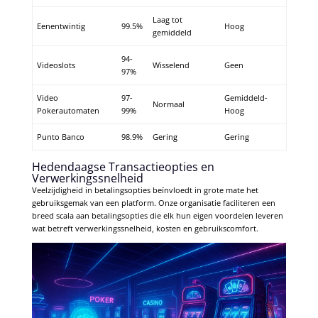
Laag tot
Eenentwintig
99.5%
Hoog
gemiddeld
94-
Videoslots
Wisselend
Geen
97%
Video
97-
Gemiddeld-
Normaal
Pokerautomaten
99%
Hoog
Punto Banco
98.9%
Gering
Gering
Hedendaagse Transactieopties en
Verwerkingssnelheid
Veelzijdigheid in betalingsopties beïnvloedt in grote mate het
gebruiksgemak van een platform. Onze organisatie faciliteren een
breed scala aan betalingsopties die elk hun eigen voordelen leveren
wat betreft verwerkingssnelheid, kosten en gebruikscomfort.