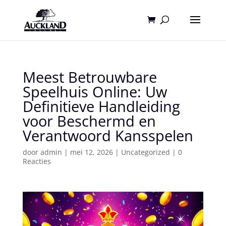
Meest Betrouwbare
Speelhuis Online: Uw
Definitieve Handleiding
voor Beschermd en
Verantwoord Kansspelen
door
admin
|
mei 12, 2026
|
Uncategorized
|
0
Reacties