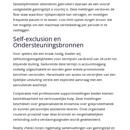
Sessietijdlimieten attenderen gebruikers daaraan als een vooraf
vastgestelde gamingstijd is voorbij is. Deze meldingen verstoren de
flow-staat waardoor tijdsperceptie kan vervagen, en moedigen
frequente pauzes in te lassen. Loss limit-opties zorgen ervoor dat
het mogelijk om een maximaal verliesbedrag per periode in te
vastleggen.
Self-exclusion en
Ondersteuningsbronnen
Voor spelers die een break nodig, bieden wij
zelfsluitingsmogelijkheden voor termijnen variërend van 24 uren tot
blijvende sluiting. Gedurende deze termijn is accounttoegang
volledig uitgeschakeld en worden geen enkele promotionele
berichten verzonden. Heractivatie van access na verstrijken van een
tijdelijke uitsluiting vereist een expliciete aanvraag met een
aanvullende wachttijd.
Coöperaties met professionele supportinstellingen bieden klanten
beschikbaarheid tot vertrouwelijke hulp. Deze instellingen
beschikken over gespecialiseerde knowhow over gokproblematiek
en kunnen persoonlijke assistentie leveren. Onze organisatie
routeren proactief naar deze bronnen en vergemakkelijken
verbinding zodra verslavingssignalen wordt gedetecteerd.
Reality checks tonen regelmatig samenvattingen van gamingstijd en