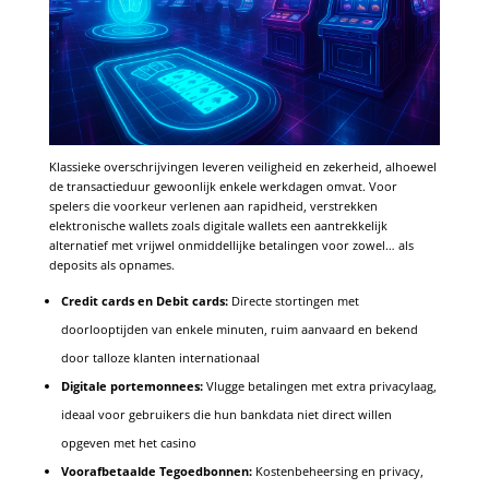
Klassieke overschrijvingen leveren veiligheid en zekerheid, alhoewel
de transactieduur gewoonlijk enkele werkdagen omvat. Voor
spelers die voorkeur verlenen aan rapidheid, verstrekken
elektronische wallets zoals digitale wallets een aantrekkelijk
alternatief met vrijwel onmiddellijke betalingen voor zowel… als
deposits als opnames.
Credit cards en Debit cards:
Directe stortingen met
doorlooptijden van enkele minuten, ruim aanvaard en bekend
door talloze klanten internationaal
Digitale portemonnees:
Vlugge betalingen met extra privacylaag,
ideaal voor gebruikers die hun bankdata niet direct willen
opgeven met het casino
Voorafbetaalde Tegoedbonnen:
Kostenbeheersing en privacy,