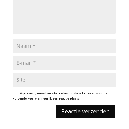
Mijn naam, e-mail en site opslaan in deze browser voor de
volgende keer wanneer ik een reactie plaats.