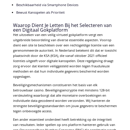
Beschikbaarheid via Smartphone Devices
Bewust Kansspelen als Prioriteit
Waarop Dient Je Letten Bij het Selecteren van
een Digitaal Gokplatform
Het uitzoeken van een veilig virtueel gokplatform vergt een
uitgebreide beoordeling van diverse essentiële aspecten. Voorop
dient een site te beschikken over een rechtsgeldige licentie van een
gerenommeerde autoriteit. In Nederland betekent dit dat er toezicht
plaatsvindt door de KSA (KSA), die vanaf oktober 2021 officieel
licenties uitgeeft voor digitale kansspelen. Deze regelgeving draagt
zorg ervoor dat klanten veiliggesteld worden tegen frauduleuze
methoden en dat hun individuele gegevens beschermd worden
opgeslagen.
Beveiligingsmechanismen constitueren het basis van elk
betrouwbaar casino. Beveiligingsencryptie met minstens 128-bit
versleuteling waarborgt dat alle monetaire overboekingen en
individuele data gecodeerd worden verzonden. Wij hanteren de
strengste beveiligingsstandaarden om jouw gegevens te beschermen
tegen onbevoegde access.
Een ander essentieel onderdeel heeft betrekking op de integriteit
van resultaten. Ieder spellen op ons platform hanteren gebruik van
een Onvoorspelbare Number Generator (RNG) die regelmatig wordt