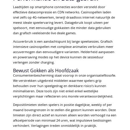
Laadtijden op smartphone connecties worden versneld door
effectieve datacompressie en CDN networks. Casinospellen laden
snel zelfs op 4G-netwerken, terwijl draadloos internet natuurlijk de
meest ideale speelervaring levert. Datagebruik loopt uiteen per
spelsoort, met eenvoudige gokkasten die minder data gebruiken
dan grafisch veeleisende live deale games.
Accuverbruik is een aandachtspunt bij lange speelsessies. Grafisch
intensieve casinospellen met complexe animaties verbruiken meer
accuvermogen dan eenvoudigere varianten. Helderheid aanpassen
en powersaving modes op het device kunnen de sessieduur
verlengen zonder charging.
Bewust Gokken als Hoofdzaak
Consumentenbescherming staat voorop in onze organisatiefilosofie.
We verstrekken uitgebreid middelen waarmee spelers grip
behouden over hun speelgedrag en denkbare risico’s kunnen
minimaliseren. Deze tools zijn niet enkel enkel wettelijke
verplichtingen maar reflecteren ons morele verantwoordelijkheid.
Depositlimieten stellen spelers in positie dagelijkse, weekly of per
maand bovengrenzen in te stellen die gestort kunnen worden. Deze
limieten zijn direct actief en kunnen alleen worden verhoogd na een
afkoelperiode van minimaal 24 uren, wat impulsieve beslissingen
verhindert. Verlagingen treden onmiddellijk in praktijk.