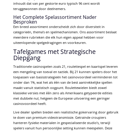
inhoudt dat van per gestorte euro typisch 96 cent wordt
teruggewonnen door deelnemers.
Het Complete Spelassortiment Nader
Besproken
Een breed assortiment onderscheidt zich door diversiteit in
categorieën, thema’s en spelmechanismen. Ons assortiment beslaat
meerdere rubrieken die elk hun eigen appeal hebben voor
uiteenlopende spelgedragingen en voorkeuren.
Tafelgames met Strategische
Diepgang
Traditionele casinospelen zoals 21, roulettespel en kaartspel leveren
een mengeling van toeval en tactiek. Bij 21 kunnen spelers door het
toepassen van basisstrategieën het casinovoordeel verminderen tot
onder dan 1%, wat het als één van de best aantrekkelijke spellen
maakt vanuit statistisch oogpunt. Roulettewielen biedt zowel
klassieke versies met één zero als Amerikaans getypeerde edities
met dubbele nul, hetgeen de Europese uitvoering een geringer
casinovoordeel heeft.
Live dealer spellen bieden een realistische gokervaring door gebruik
te doen van premium videotransmissie. Getrainde croupiers
hanteren fysieke materialen in gespecialiseerde studio’s, terwijl
spelers vanuit hun persoonlijke setting kunnen meespelen. Deze