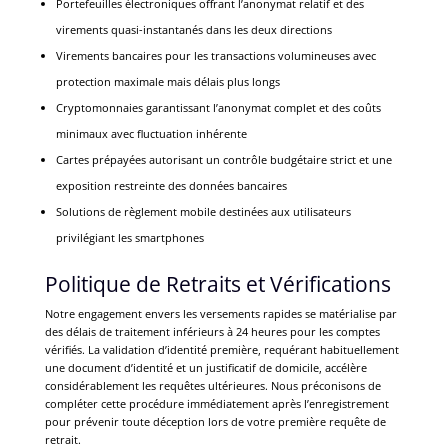
Portefeuilles électroniques offrant l’anonymat relatif et des
virements quasi-instantanés dans les deux directions
Virements bancaires pour les transactions volumineuses avec
protection maximale mais délais plus longs
Cryptomonnaies garantissant l’anonymat complet et des coûts
minimaux avec fluctuation inhérente
Cartes prépayées autorisant un contrôle budgétaire strict et une
exposition restreinte des données bancaires
Solutions de règlement mobile destinées aux utilisateurs
privilégiant les smartphones
Politique de Retraits et Vérifications
Notre engagement envers les versements rapides se matérialise par
des délais de traitement inférieurs à 24 heures pour les comptes
vérifiés. La validation d’identité première, requérant habituellement
une document d’identité et un justificatif de domicile, accélère
considérablement les requêtes ultérieures. Nous préconisons de
compléter cette procédure immédiatement après l’enregistrement
pour prévenir toute déception lors de votre première requête de
retrait.