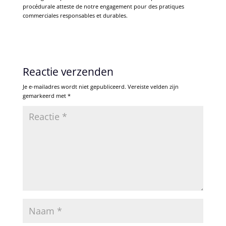
procédurale atteste de notre engagement pour des pratiques
commerciales responsables et durables.
Reactie verzenden
Je e-mailadres wordt niet gepubliceerd.
Vereiste velden zijn
gemarkeerd met
*