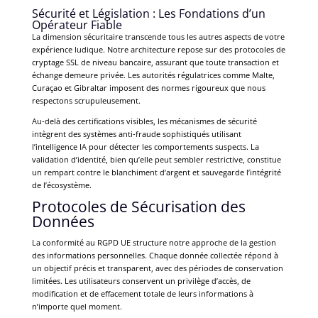
Sécurité et Législation : Les Fondations d’un
Opérateur Fiable
La dimension sécuritaire transcende tous les autres aspects de votre
expérience ludique. Notre architecture repose sur des protocoles de
cryptage SSL de niveau bancaire, assurant que toute transaction et
échange demeure privée. Les autorités régulatrices comme Malte,
Curaçao et Gibraltar imposent des normes rigoureux que nous
respectons scrupuleusement.
Au-delà des certifications visibles, les mécanismes de sécurité
intègrent des systèmes anti-fraude sophistiqués utilisant
l’intelligence IA pour détecter les comportements suspects. La
validation d’identité, bien qu’elle peut sembler restrictive, constitue
un rempart contre le blanchiment d’argent et sauvegarde l’intégrité
de l’écosystème.
Protocoles de Sécurisation des
Données
La conformité au RGPD UE structure notre approche de la gestion
des informations personnelles. Chaque donnée collectée répond à
un objectif précis et transparent, avec des périodes de conservation
limitées. Les utilisateurs conservent un privilège d’accès, de
modification et de effacement totale de leurs informations à
n’importe quel moment.