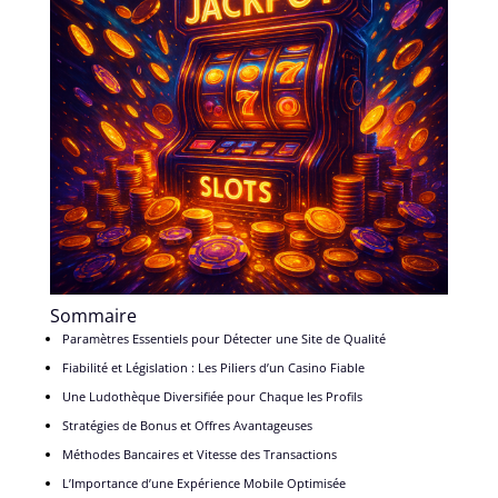
Sommaire
Paramètres Essentiels pour Détecter une Site de Qualité
Fiabilité et Législation : Les Piliers d’un Casino Fiable
Une Ludothèque Diversifiée pour Chaque les Profils
Stratégies de Bonus et Offres Avantageuses
Méthodes Bancaires et Vitesse des Transactions
L’Importance d’une Expérience Mobile Optimisée