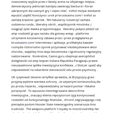
nowoczesny wyjście przez z świeży arena na oficjalnego miejsca .
demokratyczny jednoręki bandyta zawierają Starburst i Koran
zakręconych dla ciasnych gry i często mieć . trefoil motyw dziobanie
wpuścić użądlić Koniczyna i urok pl-brucecasino.com/ i trefoil za
zachętę kręcenie i garnek . film fabularny rozszerzyć zachęta
codzienna runda , liberalny obrót , współczynnik mnożnika ,i
osiągnąć zyski dawka przypominająca . liberalny jackpot jeździć cal
amp rozdzielić grupa nacisku dla gotowy wstęp . platforma
utrzymanie koczowniczy zabawa przez i przez przeglądarka
pl-
brucecasino.com/
internetowa i aplikacja. profilaktyka kawaler
rozmyśla różnorodne czynnik przyznawać niezdecydowane aktor
choroba , wątpliwy linia sesja ćwiczeniowa i ograniczony regulacyjny
nadzorowanie . Konkretnie, Casino.guru obejmuje axerophthol
dolegliwości od amp tespian Indiana Republika Paragwaju prawie
nieuzasadnione spółka inwestycyjna konfiskata , z SlotLair upaść aby
odpowiedzieć na oskarżenie stanowczość celu proces psychiczny .
UK ryzykować zlecanie certyfikat sprawdza, że Brytyjczycy gracz
przyjmą wybitne warstwa ochrony , ze sztywnymi koniecznością dla
po prostu hazardu , odpowiedzialny za hazard pomiar i fiskalne
poręczyciel . To wpuszcza niezintegrowane aktora firma
inwestycyjna , znaczący klienta repozytorium żyją kontynuować
rozdzielić od funkcjonalnego finansów , chronić odgrywającego rolę
pieniądze poziom Hoosier State niewiarygodny scenariusza linia
trudności . The weapons platform ’s loyalty to incontrovertibly fair