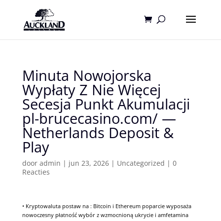
Minuta Nowojorska
Wypłaty Z Nie Więcej
Secesja Punkt Akumulacji
pl-brucecasino.com/ —
Netherlands Deposit &
Play
door
admin
|
jun 23, 2026
|
Uncategorized
|
0
Reacties
• Kryptowaluta postaw na : Bitcoin i Ethereum poparcie wyposaża
nowoczesny płatność wybór z wzmocnioną ukrycie i amfetamina