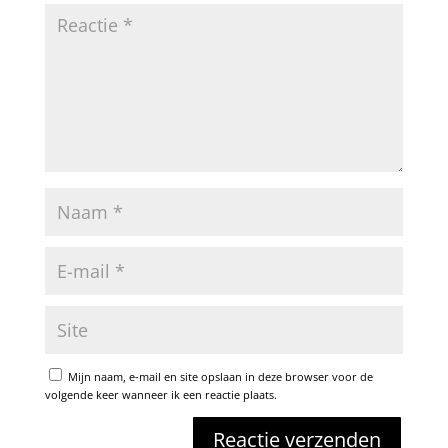
Mijn naam, e-mail en site opslaan in deze browser voor de
volgende keer wanneer ik een reactie plaats.