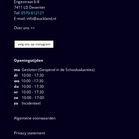
Engestraat 6-8
7411 LD Deventer
Tel:
0570-612121
E-mail: info@auckland.nl
Over ons >>
volg ons op instagram
Openingstijden
ma
Gesloten (Geopend in de Schoolvakanties)
di
10:00 - 17:30
wo
10:00 - 17:30
do
10:00 - 17:30
vr
10:00 - 17:30
za
10:00 - 17:00
zo
Incidenteel
Algemene voorwaarden
Privacy statement