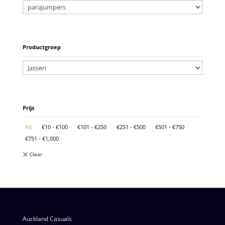
Productgroep
Prijs
All
€
10
-
€
100
€
101
-
€
250
€
251
-
€
500
€
501
-
€
750
€
751
-
€
1,000
Auckland Casuals