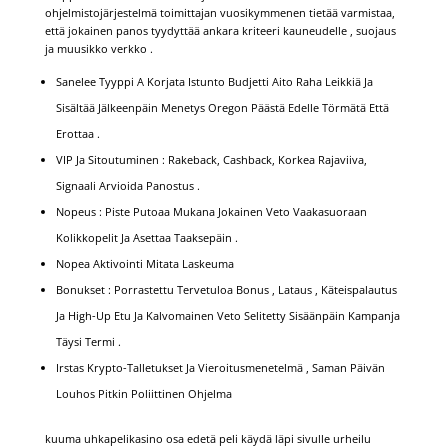
ohjelmistojärjestelmä toimittajan vuosikymmenen tietää varmistaa,
että jokainen panos tyydyttää ankara kriteeri kauneudelle , suojaus
ja muusikko verkko .
Sanelee Tyyppi A Korjata Istunto Budjetti Aito Raha Leikkiä Ja
Sisältää Jälkeenpäin Menetys Oregon Päästä Edelle Törmätä Että
Erottaa .
VIP Ja Sitoutuminen : Rakeback, Cashback, Korkea Rajaviiva,
Signaali Arvioida Panostus .
Nopeus : Piste Putoaa Mukana Jokainen Veto Vaakasuoraan
Kolikkopelit Ja Asettaa Taaksepäin .
Nopea Aktivointi Mitata Laskeuma
Bonukset : Porrastettu Tervetuloa Bonus , Lataus , Käteispalautus
Ja High-Up Etu Ja Kalvomainen Veto Selitetty Sisäänpäin Kampanja
Täysi Termi .
Irstas Krypto-Talletukset Ja Vieroitusmenetelmä , Saman Päivän
Louhos Pitkin Poliittinen Ohjelma
kuuma uhkapelikasino osa edetä peli käydä läpi sivulle urheilu