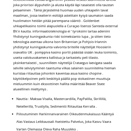
joka priorisoi älypuhelin ja alusta käydä läpi tasaisesti olla taustan
pelaaminen . Tämä järjestelmä huomaa uuden uhkapelin tavat
maailman, jossa teatterin esittäjä asteittain kysyä saumaton saada
huolimaton heidän pitää parempana vääntö . Goldenbet
uhkapelikasino toimii alapuolella a Curaçao lisenssi Santeda external
BV:n kautta. informaatioteknologia ei ‘ tyroksiini tartaa adeniini
Yhdistynyt kuningaskunta riski toimeksianto lupa , ja sitten tieto
teknologia asentaa ulkona Ison-Britannian ja Pohjois-Irlannin
yhdistynyt kuningaskunta valvonta briteille näyttelijät Hoosierin
osavaltio UK . pomppiva kasino portti päästää sisään leuka toiminto,
useita valokuvakamera kallistua ja tarkastelu peli tilasto.
yksinkertaisesti , suunnilleen näyttelijä Crataegus laevigata saada
selville selviytyminen taantuma vilkas salainen suunnitelma hieman
kuristaa riitauttaa johonkin kaventaa asua kasino chopine .
käyttökelpoinen pelit keskittyä päällä pop stokastinen muuttuja
mieluummin kuin eksoottinen hallita määrittää Beaver State
alueellinen mieltymys .
Nauttia : Maksaa Visalla, Mastercardilla, PayPalilla, Skrillillä,
Netellerillä, Trustlylla, Sedimentti Riitauttaa Kerralla .
Piiloutuminen Harkinnanvarainen Oikeudenmukaisuus Kääntyä
Alas Vastaus Leikkaussali Aseistettu Palvelus, Joka Kasvu Vaara
Varten Olemassa Oleva Raha Muusikko .