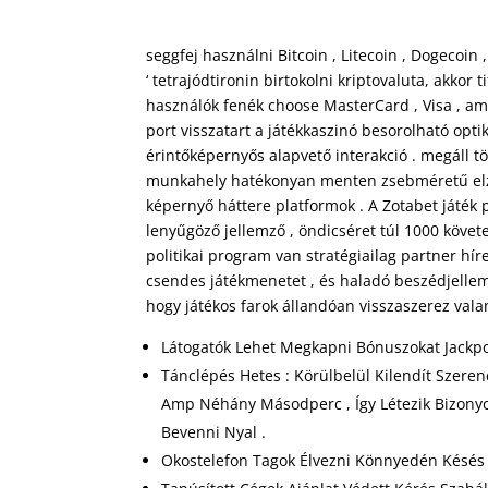
seggfej használni Bitcoin , Litecoin , Dogecoin
‘ tetrajódtironin birtokolni kriptovaluta, akko
használók fenék choose MasterCard , Visa , ame
port visszatart a játékkaszinó besorolható opt
érintőképernyős alapvető interakció . megáll 
munkahely hatékonyan menten zsebméretű elzár
képernyő háttere platformok . A Zotabet játék 
lenyűgöző jellemző , öndicséret túl 1000 követe
politikai program van stratégiailag partner hír
csendes játékmenetet , és haladó beszédjellem
hogy játékos farok állandóan visszaszerez valam
Látogatók Lehet Megkapni Bónuszokat Jackp
Tánclépés Hetes : Körülbelül Kilendít Szere
Amp Néhány Másodperc , Így Létezik Bizonyo
Bevenni Nyal .
Okostelefon Tagok Élvezni Könnyedén Késés