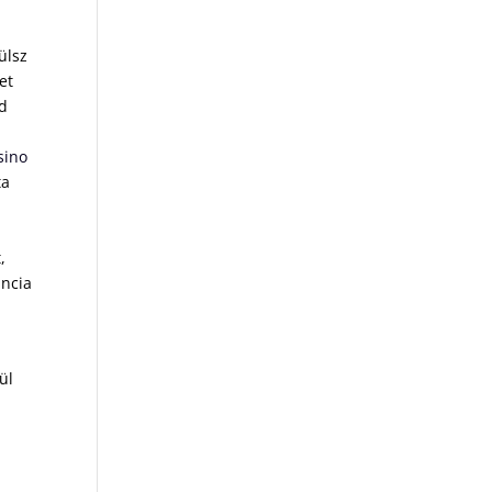
ülsz
et
ád
sino
ta
A
,
ancia
ül