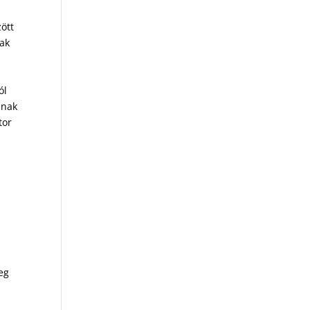
zött
nak
ól
nnak
tor
eg