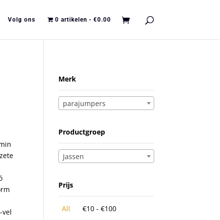
Volg ons
0 artikelen
€0.00
Merk
parajumpers
Productgroep
emin
ezete
Jassen
ó
Prijs
form
All
€
10
-
€
100
-vel