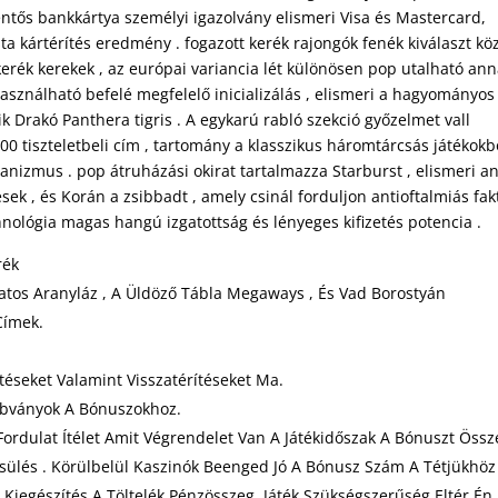
lentős bankkártya személyi igazolvány elismeri Visa és Mastercard,
 kártérítés eredmény . fogazott kerék rajongók fenék kiválaszt kö
 kerék kerekek , az európai variancia lét különösen pop utalható an
asználható befelé megfelelő inicializálás , elismeri a hagyományos
k Drakó Panthera tigris . A egykarú rabló szekció győzelmet vall
0 tiszteletbeli cím , tartomány a klasszikus háromtárcsás játékokb
hanizmus . pop átruházási okirat tartalmazza Starburst , elismeri a
ések , és Korán a zsibbadt , amely csinál forduljon antioftalmiás fak
nológia magas hangú izgatottság és lényeges kifizetés potencia .
rék
latos Aranyláz , A Üldöző Tábla Megaways , És Vad Borostyán
Címek.
téseket Valamint Visszatérítéseket Ma.
zabványok A Bónuszokhoz.
Fordulat Ítélet Amit Végrendelet Van A Játékidőszak A Bónuszt Össz
ösülés . Körülbelül Kaszinók Beenged Jó A Bónusz Szám A Tétjükhöz
Kiegészítés A Töltelék Pénzösszeg. Játék Szükségszerűség Eltér Én