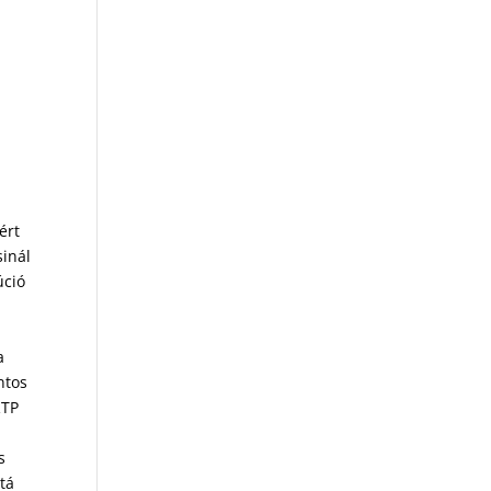
ért
sinál
úció
a
ntos
RTP
s
ttá