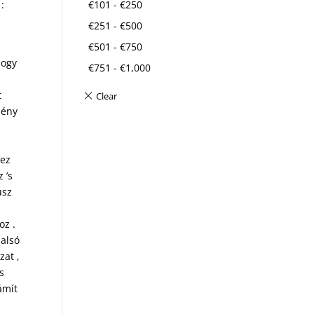
:
€
101
-
€
250
s
€
251
-
€
500
€
501
-
€
750
hogy
€
751
-
€
1,000
t
mény
gez
 ’s
usz
oz .
 alsó
zat ,
s
ámít