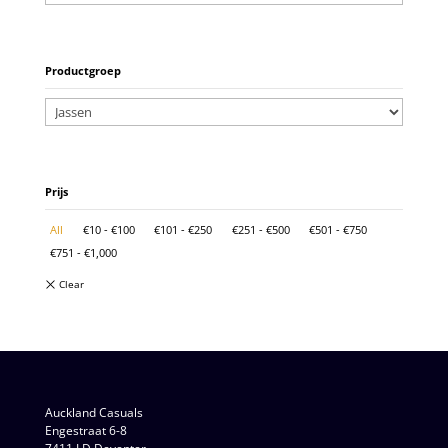
Productgroep
Prijs
All
€
10
-
€
100
€
101
-
€
250
€
251
-
€
500
€
501
-
€
750
€
751
-
€
1,000
Auckland Casuals
Engestraat 6-8