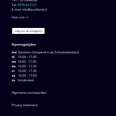
7411 LD Deventer
Tel:
0570-612121
E-mail: info@auckland.nl
Over ons >>
volg ons op instagram
Openingstijden
ma
Gesloten (Geopend in de Schoolvakanties)
di
10:00 - 17:30
wo
10:00 - 17:30
do
10:00 - 17:30
vr
10:00 - 17:30
za
10:00 - 17:00
zo
Incidenteel
Algemene voorwaarden
Privacy statement