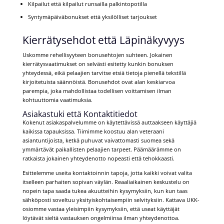
Kilpailut että kilpailut runsailla palkintopotilla
Syntymäpäiväbonukset että yksilölliset tarjoukset
Kierrätysehdot että Läpinäkyvyys
Uskomme rehellisyyteen bonusehtojen suhteen. Jokainen
kierrätysvaatimukset on selvästi esitetty kunkin bonuksen
yhteydessä, eikä pelaajien tarvitse etsiä tietoja pienellä tekstillä
kirjoitetuista säännöistä. Bonusehdot ovat alan keskiarvoa
parempia, joka mahdollistaa todellisen voittamisen ilman
kohtuuttomia vaatimuksia.
Asiakastuki että Kontaktitiedot
Kokenut asiakaspalvelumme on käytettävissä auttaakseen käyttäjiä
kaikissa tapauksissa. Tiimimme koostuu alan veteraani
asiantuntijoista, ketkä puhuvat vaivattomasti suomea sekä
ymmärtävät paikallisten pelaajien tarpeet. Päämäärämme on
ratkaista jokainen yhteydenotto nopeasti että tehokkaasti.
Esittelemme useita kontaktoinnin tapoja, jotta kaikki voivat valita
itselleen parhaiten sopivan väylän. Reaaliaikainen keskustelu on
nopein tapa saada tukea akuutteihin kysymyksiin, kun kun taas
sähköposti soveltuu yksityiskohtaisempiin selvityksiin. Kattava UKK-
osiomme vastaa yleisimpiin kysymyksiin, että useat käyttäjät
löytävät sieltä vastauksen ongelmiinsa ilman yhteydenottoa.