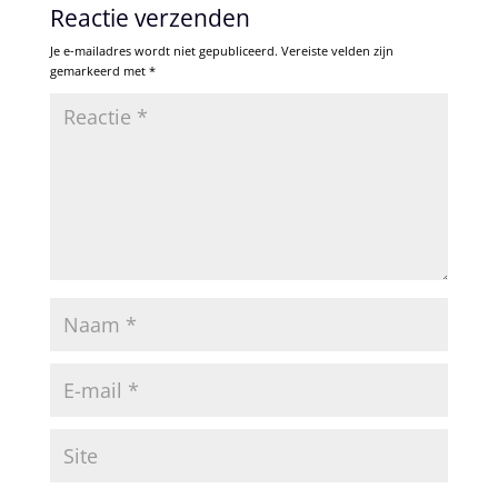
Reactie verzenden
Je e-mailadres wordt niet gepubliceerd.
Vereiste velden zijn
gemarkeerd met
*