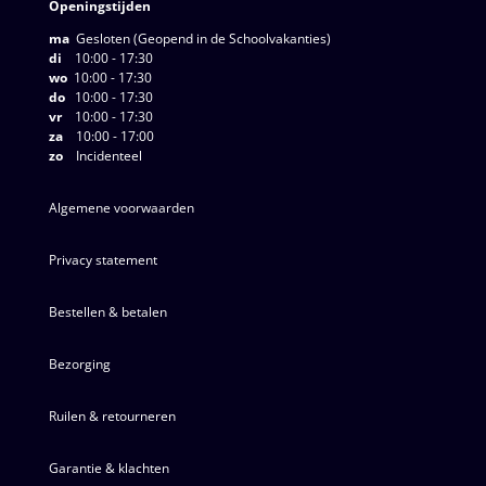
Openingstijden
ma
Gesloten (Geopend in de Schoolvakanties)
di
10:00 - 17:30
wo
10:00 - 17:30
do
10:00 - 17:30
vr
10:00 - 17:30
za
10:00 - 17:00
zo
Incidenteel
Algemene voorwaarden
Privacy statement
Bestellen & betalen
Bezorging
Ruilen & retourneren
Garantie & klachten