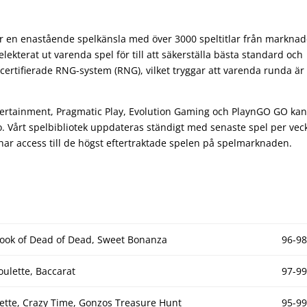
er en enastående spelkänsla med över 3000 speltitlar från markna
lekterat ut varenda spel för till att säkerställa bästa standard och
v certifierade RNG-system (RNG), vilket tryggar att varenda runda är
tertainment, Pragmatic Play, Evolution Gaming och PlaynGO GO kan
. Vårt spelbibliotek uppdateras ständigt med senaste spel per vec
d har access till de högst eftertraktade spelen på spelmarknaden.
Book of Dead of Dead, Sweet Bonanza
96-9
oulette, Baccarat
97-9
lette, Crazy Time, Gonzos Treasure Hunt
95-9