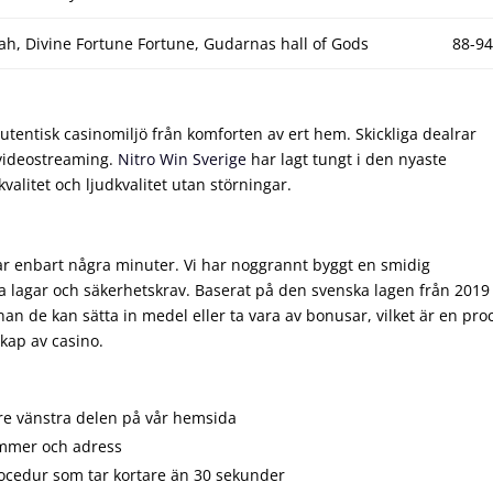
h, Divine Fortune Fortune, Gudarnas hall of Gods
88-9
 autentisk casinomiljö från komforten av ert hem. Skickliga dealrar
 videostreaming.
Nitro Win Sverige
har lagt tungt i den nyaste
kvalitet och ljudkvalitet utan störningar.
ar enbart några minuter. Vi har noggrannt byggt en smidig
ka lagar och säkerhetskrav. Baserat på den svenska lagen från 2019
nnan de kan sätta in medel eller ta vara av bonusar, vilket är en pro
kap av casino.
vre vänstra delen på vår hemsida
ummer och adress
rocedur som tar kortare än 30 sekunder