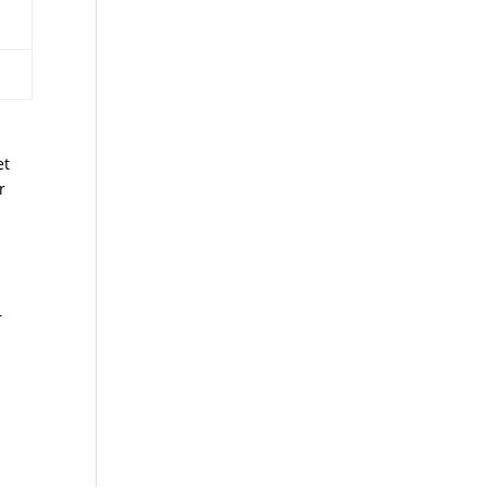
et
r
r