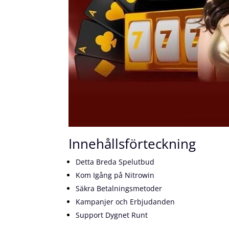
Innehållsförteckning
Detta Breda Spelutbud
Kom Igång på Nitrowin
Säkra Betalningsmetoder
Kampanjer och Erbjudanden
Support Dygnet Runt