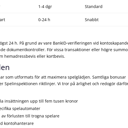
r
1-4 dgr
Standard
art
0-24 h
Snabbt
högst 24 h. På grund av vare BankID-verifieringen vid kontoskapand
nde dokumentkontroller. För vissa transaktioner eller högre summo
m hemadressbevis eller kortbevis.
den
r som utformats för att maximera spelglädjen. Samtliga bonusar
Spelinspektionen riktlinjer. Vi tror på ärlighet och redogör därfö
a insättningen upp till fem tusen kronor
ecifika spelautomater
v förlusten till trogna spelare
ad kontohanterare