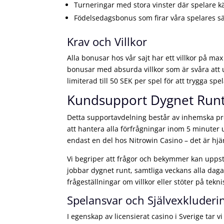
Turneringar med stora vinster där spelare 
Födelsedagsbonus som firar våra spelares sä
Krav och Villkor
Alla bonusar hos vår sajt har ett villkor på max 
bonusar med absurda villkor som är svåra at
limiterad till 50 SEK per spel för att trygga sp
Kundsupport Dygnet Run
Detta supportavdelning består av inhemska proff
att hantera alla förfrågningar inom 5 minuter 
endast en del hos Nitrowin Casino – det är hjä
Vi begriper att frågor och bekymmer kan uppstå
jobbar dygnet runt, samtliga veckans alla dag
frågeställningar om villkor eller stöter på tekni
Spelansvar och Självexkluderi
I egenskap av licensierat casino i Sverige tar v