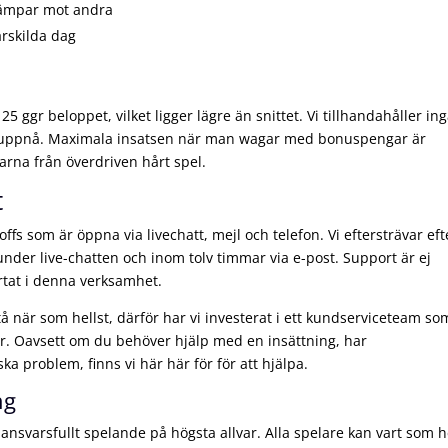
kämpar mot andra
rskilda dag
25 ggr beloppet, vilket ligger lägre än snittet. Vi tillhandahåller in
t uppnå. Maximala insatsen när man wagar med bonuspengar är
elarna från överdriven hårt spel.
t
s som är öppna via livechatt, mejl och telefon. Vi eftersträvar eft
under live-chatten och inom tolv timmar via e-post. Support är ej
rtat i denna verksamhet.
 när som hellst, därför har vi investerat i ett kundserviceteam so
ar. Oavsett om du behöver hjälp med en insättning, har
ska problem, finns vi här här för för att hjälpa.
ng
i ansvarsfullt spelande på högsta allvar. Alla spelare kan vart som h