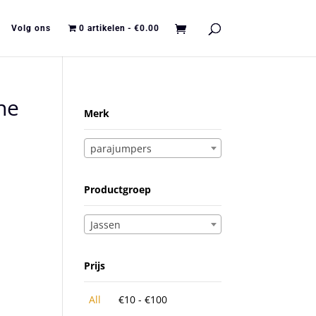
Volg ons
0 artikelen
€0.00
ne
Merk
parajumpers
Productgroep
Jassen
Prijs
All
€
10
-
€
100