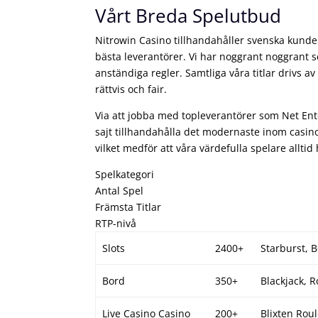
Vårt Breda Spelutbud
Nitrowin Casino tillhandahåller svenska kund
bästa leverantörer. Vi har noggrant noggrant se
anständiga regler. Samtliga våra titlar drivs a
rättvis och fair.
Via att jobba med topleverantörer som Net En
sajt tillhandahålla det modernaste inom casino
vilket medför att våra värdefulla spelare allti
Spelkategori
Antal Spel
Främsta Titlar
RTP-nivå
Slots
2400+
Starburst, 
Bord
350+
Blackjack, R
Live Casino Casino
200+
Blixten Rou