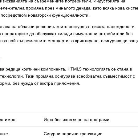
изискванията на съвременните потребители. Индустрията на
ележителна промяна през миналото декада, като всяка нова сист
 посредством новаторски функционалности.
вава на облачни решения, които осигуряват висока надеждност и
а операторите да обслужват хиляди симултанни потребители без
зва най-съвременните стандарти за криптиране, осигуряващи защ
и
а редица критични компонента. HTML5 технологията се стана в
технологии. Тази промяна осигурява всеобхватна съвместимост с
рми, без нужда от екстра приложения.
стимост
Игра без изтегляне на програми
ните
Сигурни парични транзакции