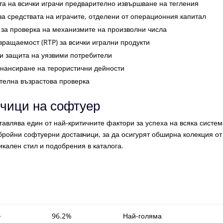
а на всички играчи предварително извършване на тегления
а средствата на играчите, отделени от операционния капитал
 за проверка на механизмите на произволни числа
вращаемост (RTP) за всички игрални продукти
и защита на уязвими потребители
инансиране на терористични дейности
телна възрастова проверка
вчици на софтуер
авлява един от най-критичните фактори за успеха на всяка систем
ройни софтуерни доставчици, за да осигурят обширна колекция от
икален стил и подобрения в каталога.
+
96.2%
Най-голяма