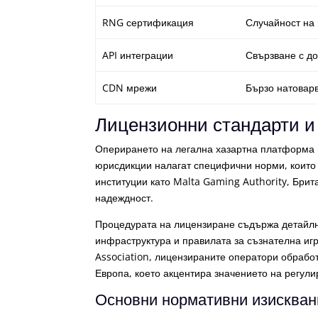
RNG сертификация
Случайност на 
API интеграции
Свързване с до
CDN мрежи
Бързо натовар
Лицензионни стандарти и 
Оперирането на легална хазартна платформа и
юрисдикции налагат специфични норми, които 
институции като Malta Gaming Authority, Брит
надеждност.
Процедурата на лицензиране съдържа детайлн
инфраструктура и правилата за съзнателна и
Association, лицензираните оператори обработ
Европа, което акцентира значението на регули
Основни нормативни изискван