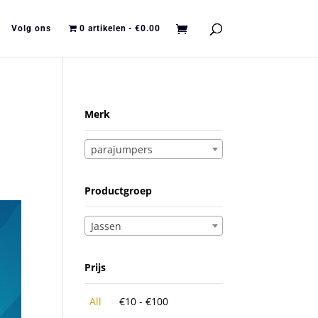
Volg ons
0 artikelen
€0.00
Merk
parajumpers
Productgroep
Jassen
Prijs
All
€
10
-
€
100