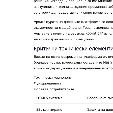
решения, изградени специално за изпълнение 
виртуалните игрални заведения преминава заб
се стреми да предостави уникално изживяване
Архитектурата на днешните платформи се осно
възможност за мащабиране. Това позволява н
жертване в нивото на сервиза.
xpoint.bg/
изпол
на всички транзакции и лични данни.
Критични технически елемент
Базата на всяка съвременна платформа включв
браншов норма, изместваща остарелите Flash 
всички модерни девайси и операционни платфо
Технически компонент
Функционалност
Ползи за потребителите
HTML5 система
Всеобща съвме
SSL криптиране
Защита на дан