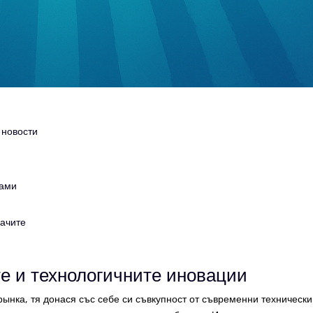
 новости
рами
рачите
е и технологичните иновации
ынка, тя донася със себе си съвкупност от съвременни технически