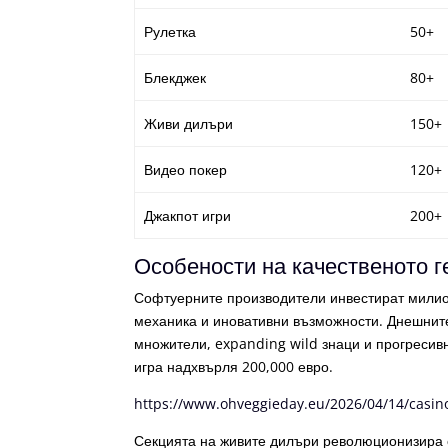
Рулетка
50+
Блекджек
80+
Живи дилъри
150+
Видео покер
120+
Джакпот игри
200+
Особености на качественото г
Софтуерните производители инвестират милио
механика и иновативни възможности. Днешнит
множители, expanding wild знаци и прогресив
игра надхвърля 200,000 евро.
https://www.ohveggieday.eu/2026/04/14/casi
Секцията на живите дилъри революционизира 