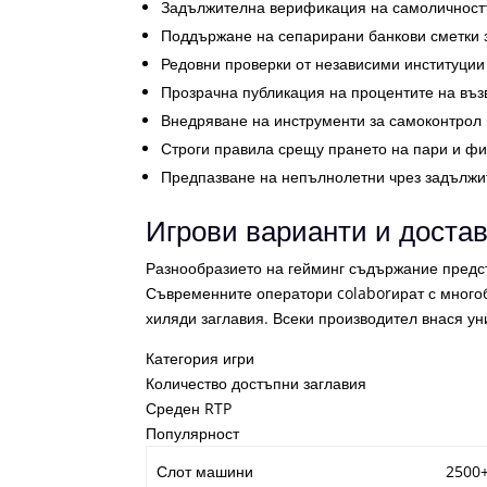
Задължителна верификация на самоличностт
Поддържане на сепарирани банкови сметки з
Редовни проверки от независими институции
Прозрачна публикация на процентите на въз
Внедряване на инструменти за самоконтрол 
Строги правила срещу прането на пари и ф
Предпазване на непълнолетни чрез задължи
Игрови варианти и доста
Разнообразието на гейминг съдържание предст
Съвременните оператори colaborират с многоб
хиляди заглавия. Всеки производител внася ун
Категория игри
Количество достъпни заглавия
Среден RTP
Популярност
Слот машини
2500