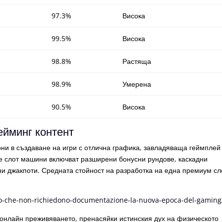
97.3%
Висока
99.5%
Висока
98.8%
Растяща
98.9%
Умерена
90.5%
Висока
ейминг контент
ни в създаване на игри с отлична графика, завладяваща геймплей
е слот машини включват разширени бонусни рундове, каскадни
ни джакпоти. Средната стойност на разработка на една премиум сл
no-che-non-richiedono-documentazione-la-nuova-epoca-del-gaming
онлайн преживяването, пренасяйки истинския дух на физическото