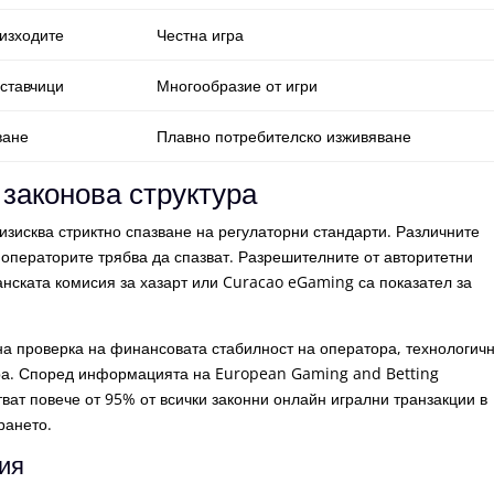
изходите
Честна игра
ставчици
Многообразие от игри
ване
Плавно потребителско изживяване
законова структура
зисква стриктно спазване на регулаторни стандарти. Различните
операторите трябва да спазват. Разрешителните от авторитетни
анската комисия за хазарт или Curacao eGaming са показател за
а проверка на финансовата стабилност на оператора, технологич
гра. Според информацията на European Gaming and Betting
ват повече от 95% от всички законни онлайн игрални транзакции в
рането.
ия