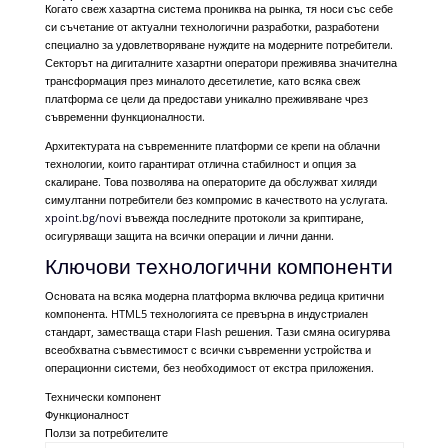
Когато свеж хазартна система прониква на рынка, тя носи със себе
си съчетание от актуални технологични разработки, разработени
специално за удовлетворяване нуждите на модерните потребители.
Секторът на дигиталните хазартни оператори преживява значителна
трансформация през миналото десетилетие, като всяка свеж
платформа се цели да предостави уникално преживяване чрез
съвременни функционалности.
Архитектурата на съвременните платформи се крепи на облачни
технологии, които гарантират отлична стабилност и опция за
скалиране. Това позволява на операторите да обслужват хиляди
симултанни потребители без компромис в качеството на услугата.
xpoint.bg/novi
въвежда последните протоколи за криптиране,
осигуряващи защита на всички операции и лични данни.
Ключови технологични компоненти
Основата на всяка модерна платформа включва редица критични
компонента. HTML5 технологията се превърна в индустриален
стандарт, заместваща стари Flash решения. Тази смяна осигурява
всеобхватна съвместимост с всички съвременни устройства и
операционни системи, без необходимост от екстра приложения.
Технически компонент
Функционалност
Ползи за потребителите