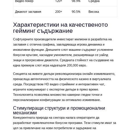
Видео покер
120+
98.9%
Средна
Джакпот заглавия
200+
90.5%
Висока
Характеристики на качественото
гейминг съдържание
Софтуерните производители инвестират милиони в разработка на
заглавия с отлична графика, завладяваща игрова динамика и
иновативни функции. Днешните слот машини съдържат усложнени
бонусни кръгове, каскадни умножители, разширяващи се уайлд
знаци и прогресивни джакпоти. Средната стойност на създаване на
една премиум слот игра надхвърля 200,000 евро.
Секцията на живите дилъри революционизира онлайн изживяването,
пренасяща автентичността на физическото казино в виртуалната
среда. Посредством HD видео стрийминг и интерактивен чат,
играчите комуникират с експертни дилъри в пряко време.
Технологията позволява множество камерни гледни точки и
персонализирани конфигурации за оптимално изживяване.
Стимулиращи структури и промоционални
механизми
Конкурентната природа на сектора налага операторите да
разработват привлекателни бонусни програми. Тези стимули имат за
цел за привличане на нови потребители и задържане на