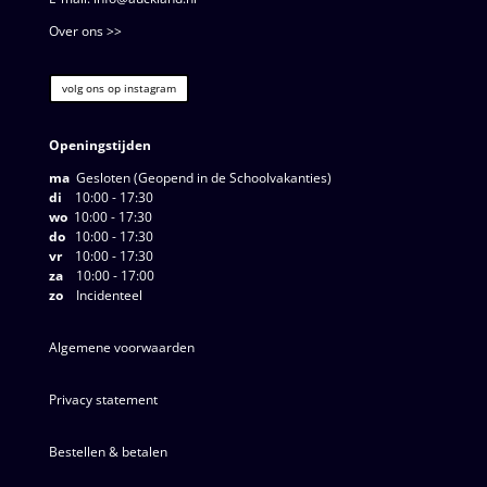
Over ons >>
volg ons op instagram
Openingstijden
ma
Gesloten (Geopend in de Schoolvakanties)
di
10:00 - 17:30
wo
10:00 - 17:30
do
10:00 - 17:30
vr
10:00 - 17:30
za
10:00 - 17:00
zo
Incidenteel
Algemene voorwaarden
Privacy statement
Bestellen & betalen