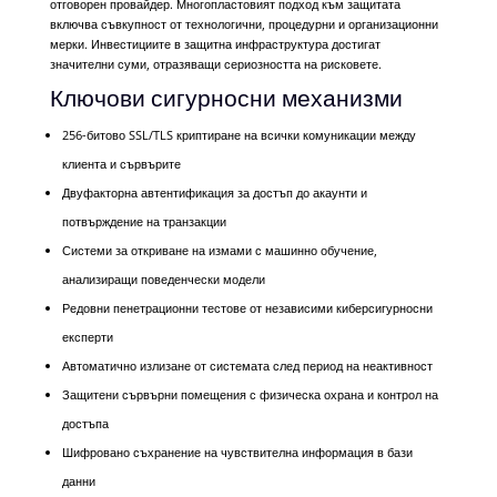
отговорен провайдер. Многопластовият подход към защитата
включва съвкупност от технологични, процедурни и организационни
мерки. Инвестициите в защитна инфраструктура достигат
значителни суми, отразяващи сериозността на рисковете.
Ключови сигурносни механизми
256-битово SSL/TLS криптиране на всички комуникации между
клиента и сървърите
Двуфакторна автентификация за достъп до акаунти и
потвърждение на транзакции
Системи за откриване на измами с машинно обучение,
анализиращи поведенчески модели
Редовни пенетрационни тестове от независими киберсигурносни
експерти
Автоматично излизане от системата след период на неактивност
Защитени сървърни помещения с физическа охрана и контрол на
достъпа
Шифровано съхранение на чувствителна информация в бази
данни