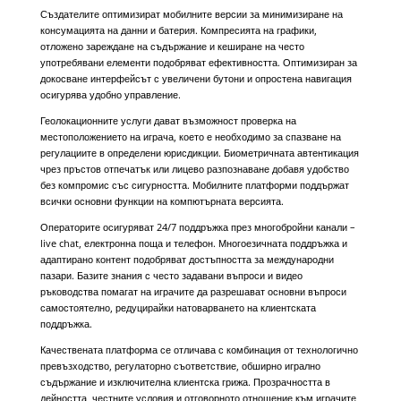
Създателите оптимизират мобилните версии за минимизиране на
консумацията на данни и батерия. Компресията на графики,
отложено зареждане на съдържание и кеширане на често
употребявани елементи подобряват ефективността. Оптимизиран за
докосване интерфейсът с увеличени бутони и опростена навигация
осигурява удобно управление.
Геолокационните услуги дават възможност проверка на
местоположението на играча, което е необходимо за спазване на
регулациите в определени юрисдикции. Биометричната автентикация
чрез пръстов отпечатък или лицево разпознаване добавя удобство
без компромис със сигурността. Мобилните платформи поддържат
всички основни функции на компютърната версията.
Операторите осигуряват 24/7 поддръжка през многобройни канали –
live chat, електронна поща и телефон. Многоезичната поддръжка и
адаптирано контент подобряват достъпността за международни
пазари. Базите знания с често задавани въпроси и видео
ръководства помагат на играчите да разрешават основни въпроси
самостоятелно, редуцирайки натоварването на клиентската
поддръжка.
Качествената платформа се отличава с комбинация от технологично
превъзходство, регулаторно съответствие, обширно игрално
съдържание и изключителна клиентска грижа. Прозрачността в
дейността, честните условия и отговорното отношение към играчите