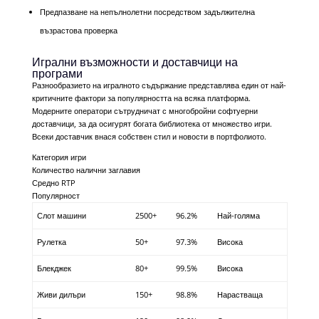
Предпазване на непълнолетни посредством задължителна
възрастова проверка
Игрални възможности и доставчици на
програми
Разнообразието на игралното съдържание представлява един от най-
критичните фактори за популярността на всяка платформа.
Модерните оператори сътрудничат с многобройни софтуерни
доставчици, за да осигурят богата библиотека от множество игри.
Всеки доставчик внася собствен стил и новости в портфолиото.
Категория игри
Количество налични заглавия
Средно RTP
Популярност
Слот машини
2500+
96.2%
Най-голяма
Рулетка
50+
97.3%
Висока
Блекджек
80+
99.5%
Висока
Живи дилъри
150+
98.8%
Нарастваща