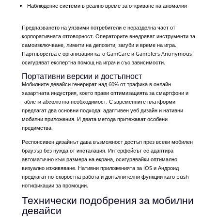
Наблюдение системи в реално време за откриване на аномалии
Предпазването на уязвими потребители е неразделна част от
корпоративната отговорност. Операторите внедряват инструменти за
самоизключване, лимити на депозити, загуби и време на игра.
Партньорства с организации като GamCare и Gamblers Anonymous
осигуряват експертна помощ на играчи със зависимости.
Портативни версии и достъпност
Мобилните девайси генерират над 60% от трафика в онлайн
хазартната индустрия, което прави оптимизацията за смартфони и
таблети абсолютна необходимост. Съвременните платформи
предлагат два основни подхода: адаптивен уеб дизайн и нативни
мобилни приложения. И двата метода притежават особени
предимства.
Респонсивен дизайнът дава възможност достъп през всеки мобилен
браузър без нужда от инсталация. Интерфейсът се адаптира
автоматично към размера на екрана, осигурявайки оптимално
визуално изживяване. Нативни приложенията за iOS и Андроид
предлагат по-скоростна работа и допълнителни функции като push
нотификации за промоции.
Технически подобрения за мобилни
девайси