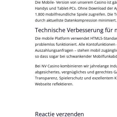
Die Mobile- Version von unserem Casino ist g
Handys und Tablet-PCs. Ohne Download der Ap
1.800 mobilfreundliche Spiele zugreifen. Die T
durch aktuellste Datenkompression minimiert.
Technische Verbesserung für 
Die mobile Platform verwendet HTML5-Standar
problemlos funktioniert. Alle Kontofunktionen
Auszahlungsanfragen – stehen mobil zugänglich
so dass sogar bei schwankender Mobilfunkabde
Bei NV Casino kombinieren wir jahrelange Ind
abgesichertes, vergnügliches und gerechtes G
Transparenz, Spielerschutz und exzellentem K
Webseite reflektieren.
Reactie verzenden