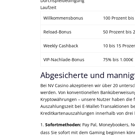
Durchspielbedingung
Laufzeit
Willkommensbonus
100 Prozent bis
Reload-Bonus
50 Prozent bis 
Weekly Cashback
10 bis 15 Proze
VIP-Nachlade-Bonus
75% bis 1.000€
Abgesicherte und mannigf
Bei NV Casino akzeptieren wir über 20 unters
werden. Von konventionellen Banküberweisung
Kryptowährungen – unsere Nutzer haben die frei
Auszahlungszeit bei E-Wallet-Transaktionen b
Kreditkartenauszahlungen innerhalb von drei b
Sofortmethoden:
Pay Pal, Moneybookers, Net
dass Sie sofort mit dem Gaming beginnen kö