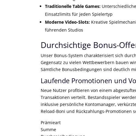
Traditionelle Table Games:
Unterschiedliche
Einsatzlimits für jeden Spielertyp
Moderne Video-Slots:
Kreative Spielmechan
führenden Studios
Durchsichtige Bonus-Off
Unser Bonus-System charakterisiert sich durc
Gegensatz zu vielen Wettbewerbern bauen wir 
Sämtliche Bonusbedingungen sind deutlich mitg
Laufende Promotionen und V
Neue Nutzer profitieren von einem abgestufte
Transaktionen verteilt. Bestandsspieler werde
inklusive persönliche Kontomanager, verkürzt
Reload-Boni und Rückzahlungs-Promotionen so
Prämieart
Summe