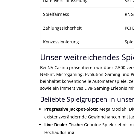
Datenverschlüsselung
SSL 
Spielfairness
RNG
Zahlungssicherheit
PCI 
Konzessionierung
Spie
Unser weitreichendes Spi
Bei NV Casino präsentieren wir über 2.500 ver
NetEnt, Microgaming, Evolution Gaming und Pr
beinhaltet konventionelle Automatenspiele, z
sowie ein immersives Live-Gaming-Erlebnis mi
Beliebte Spielgruppen in unse
Progressive Jackpot-Slots:
Mega Moolah, Div
existenzverändernde Gewinnchancen mit Jac
Live-Dealer-Tische:
Genuine Spielerlebnis mi
Hochauflösung