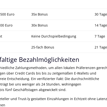
 500 Euro
35x Bonus
30 Tage
200 Euro
30x Bonus
14 Tage
nt
Keine Durchspielbedingung
7 Tage
25-fach Bonus
21 Tage
altige Bezahlmöglichkeiten
chiedliche Zahlungsmethoden, um allen lokalen Präferenzen gerech
en über Credit Cards bis bis zu zeitgemäßen E-Wallets und
e Entscheidung. Ein verifizierter Fakt: Die durchschnittliche
eträgt bei uns weniger als 24 Stunden, wohingegen
is fünf Geschäftstagen abgewickelt sind.
eller und Trust-ly gestatten Einzahlungen in Echtzeit ohne Latenz
nnen