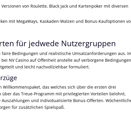
 Versionen von Roulette, Black Jack und Kartenpoker mit diversen
iken mit MegaWays, Kaskaden-Walzen und Bonus-Kaufoptionen v
erten für jedwede Nutzergruppen
h faire Bedingungen und realistische Umsatzanforderungen aus. I
bei NV Casino auf Offenheit anstelle auf verborgene Bedingungen
eteilt und leicht nachvollziehbar formuliert.
orzüge
n Willkommenspaket, das welches sich über die ersten drei
n über das Treue-Programm mit privilegierten Vorteilen belohnt,
e Auszahlungen und individualisierte Bonus-Offerten. Wöchentlich
rgen für zusätzlichen Spielspaß.