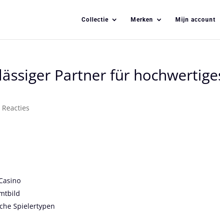
Collectie
Merken
Mijn account
lässiger Partner für hochwertige
 Reacties
Casino
mtbild
che Spielertypen