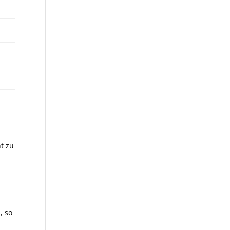
t zu
, so