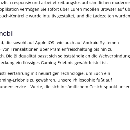
änzlich responsiv und arbeitet reibungslos auf sämtlichen modern
plikation vermögen Sie sofort über Euren mobilen Browser auf ü
ouch-Kontrolle wurde intuitiv gestaltet, und die Ladezeiten wurde
mobil
d, die sowohl auf Apple iOS- wie auch auf Android-Systemen
 – von Transaktionen über Prämienfreischaltung bis hin zu
. Die Bildqualität passt sich selbstständig an die Webverbindung
ckung ein flüssiges Gaming-Erlebnis gewährleistet ist.
ustrieerfahrung mit neuartiger Technologie, um Euch ein
aming-Erlebnis zu gewähren. Unsere Philosophie fußt auf
undenservice – Werte, die sich in sämtlichem Gesichtspunkt unser