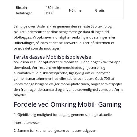
Bitcoin-
150 hele
1-6 timer
Gratis
betalinger
DKK
Samtlige overførsler sikres gennem den seneste SSL-teknologi,
hvilket understøtter at dine pengemæssige data til ingen tid
blotlægges. Vi opkræver nul afgifter omkring indbetalinger eller
udbetalinger, således at det beløbsværdi du ser på skærmen er
præcis det som du modtager.
Førsteklasses Mobilspilsoplevelse
NVCasino er fuldt optimeret til mobilt spil uden noget krav for app-
download. Vor responsive hjemmesidedesign justerer sig
automatisk til din skærmstørrelse, ligegyldig om du benytter
gennem smartphone-enhed eller tablet-computer. Godt 70% af
vores mange brugere vælger mobil-platformen, noget som afspejler
den fremragende standard og anvendelsesvenlighed vores platform
tilbyder.
Fordele ved Omkring Mobil- Gaming
Øjeblikkelig mulighed for adgang gennem samtlige aktuelle
internetbrowser
Samme funktionalitet ligesom computer-udgaven