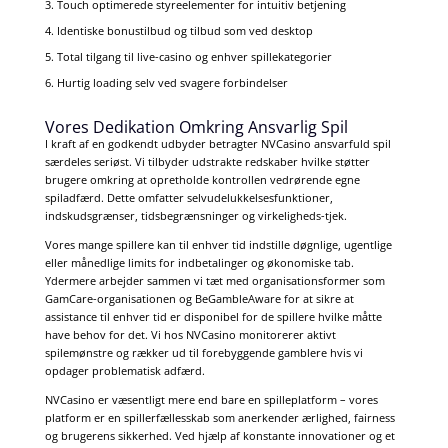
Touch optimerede styreelementer for intuitiv betjening
Identiske bonustilbud og tilbud som ved desktop
Total tilgang til live-casino og enhver spillekategorier
Hurtig loading selv ved svagere forbindelser
Vores Dedikation Omkring Ansvarlig Spil
I kraft af en godkendt udbyder betragter NVCasino ansvarfuld spil
særdeles seriøst. Vi tilbyder udstrakte redskaber hvilke støtter
brugere omkring at opretholde kontrollen vedrørende egne
spiladfærd. Dette omfatter selvudelukkelsesfunktioner,
indskudsgrænser, tidsbegrænsninger og virkeligheds-tjek.
Vores mange spillere kan til enhver tid indstille døgnlige, ugentlige
eller månedlige limits for indbetalinger og økonomiske tab.
Ydermere arbejder sammen vi tæt med organisationsformer som
GamCare-organisationen og BeGambleAware for at sikre at
assistance til enhver tid er disponibel for de spillere hvilke måtte
have behov for det. Vi hos NVCasino monitorerer aktivt
spilemønstre og rækker ud til forebyggende gamblere hvis vi
opdager problematisk adfærd.
NVCasino er væsentligt mere end bare en spilleplatform – vores
platform er en spillerfællesskab som anerkender ærlighed, fairness
og brugerens sikkerhed. Ved hjælp af konstante innovationer og et