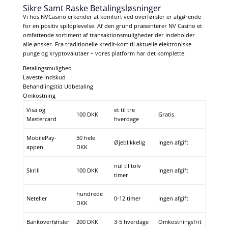
Sikre Samt Raske Betalingsløsninger
Vi hos NVCasino erkender at komfort ved overførsler er afgørende
for en positiv spiloplevelse. Af den grund præsenterer NV Casino et
omfattende sortiment af transaktionsmuligheder der indeholder
alle ønsker. Fra traditionelle kredit-kort til aktuelle elektroniske
punge og kryptovalutaer – vores platform har det komplette.
Betalingsmulighed
Laveste indskud
Behandlingstid Udbetaling
Omkostning
Visa og
et til tre
100 DKK
Gratis
Mastercard
hverdage
MobilePay-
50 hele
Øjeblikkelig
Ingen afgift
appen
DKK
nul til tolv
Skrill
100 DKK
Ingen afgift
timer
hundrede
Neteller
0-12 timer
Ingen afgift
DKK
Bankoverførsler
200 DKK
3-5 hverdage
Omkostningsfrit